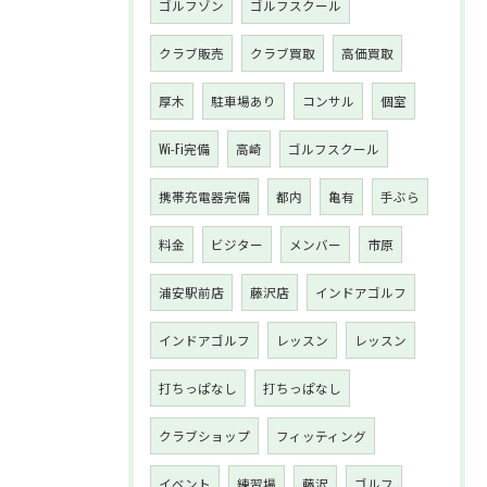
ゴルフゾン
ゴルフスクール
クラブ販売
クラブ買取
高価買取
厚木
駐車場あり
コンサル
個室
Wi-Fi完備
高崎
ゴルフスクール
携帯充電器完備
都内
亀有
手ぶら
料金
ビジター
メンバー
市原
浦安駅前店
藤沢店
インドアゴルフ
インドアゴルフ
レッスン
レッスン
打ちっぱなし
打ちっぱなし
クラブショップ
フィッティング
イベント
練習場
藤沢
ゴルフ