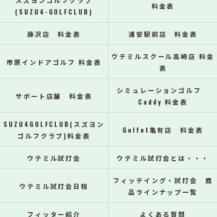
スズヨンゴルフクラブ
料金表
(SUZU4-GOLFCLUB)
藤沢店 料金表
浦安駅前店 料金表
ウテミルスクール高崎店 料金
市原インドアゴルフ 料金表
表
シミュレーションゴルフ
サポート店舗 料金表
Caddy 料金表
SUZU4GOLFCLUB(スズヨン
Golfet亀有店 料金表
ゴルフクラブ)料金表
ウテミル試打会
ウテミル試打会とは・・・
フィッテイング・試打会 商
ウテミル試打会日程
品ラインナップ一覧
フィッター紹介
よくある質問