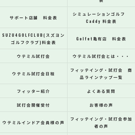
表
シミュレーションゴルフ
サポート店舗 料金表
Caddy 料金表
SUZU4GOLFCLUB(スズヨン
Golfet亀有店 料金表
ゴルフクラブ)料金表
ウテミル試打会
ウテミル試打会とは・・・
フィッテイング・試打会 商
ウテミル試打会日程
品ラインナップ一覧
フィッター紹介
よくある質問
試打会開催受付
お客様の声
フィッテイング・試打会参加
ウテミルインドア会員様の声
者の声