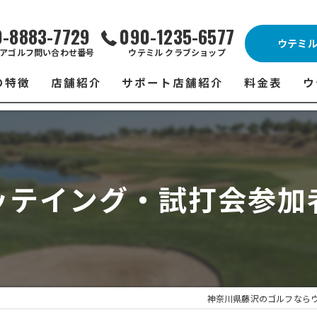
0-8883-7729
090-1235-6577
ウテミ
アゴルフ問い合わせ番号
ウテミル クラブショップ
の特徴
店舗紹介
サポート店舗紹介
料金表
ウ
ビス
ウテミル 藤沢店
シミュレーションゴルフ Caddy
藤沢店 料金
ウ
スン
ウテミル 浦安駅前店
Golfet亀有店
浦安駅前店 
ウ
ッテイング・試打会参加
場
市原インドアゴルフ
スズヨンゴルフクラブ(SUZU4-GOLFCLUB)
市原インドアゴ
フ
ント
ウテミルスクール高崎店
ウテミルスクー
フ
ッティング
サポート店舗
よ
シミュレーシ
ブショップ
試
神奈川県藤沢のゴルフなら