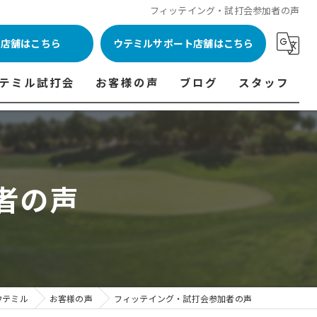
フィッテイング・試打会参加者の声
ル店舗はこちら
ウテミルサポート店舗はこちら
テミル試打会
お客様の声
ブログ
スタッフ
表
テミル試打会とは・・・
ウテミルインドア会員様の声
コラム
代表あいさつ
料金表
テミル試打会日程
フィッテイング・試打会参加者の声
者の声
ルフ 料金表
ィッテイング・試打会 商品ラインナップ一覧
ル高崎店 料金表
ィッター紹介
 料金表
くある質問
ョンゴルフ Caddy 料金表
打会開催受付
ウテミル
お客様の声
フィッテイング・試打会参加者の声