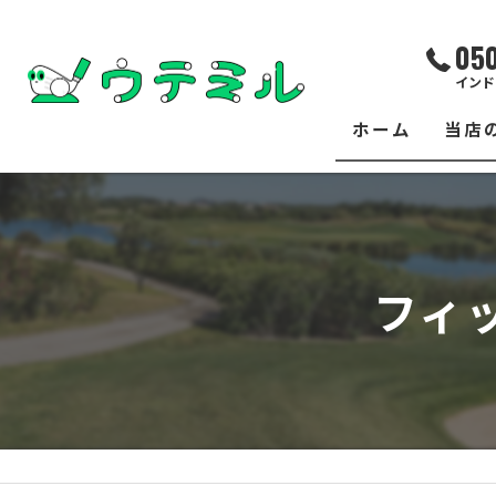
05
インド
ホーム
当店
サー
レッ
フィ
練習
イベ
フィ
クラ