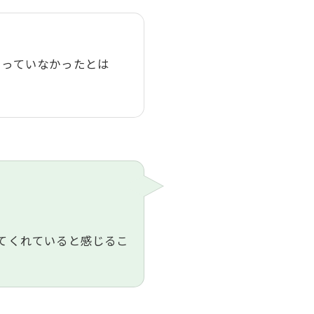
LFCLUB(スズヨンゴルフクラブ)料金表
有店 料金表
あっていなかったとは
てくれていると感じるこ