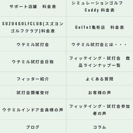
シミュレーションゴルフ
サポート店舗 料金表
Caddy 料金表
SUZU4GOLFCLUB(スズヨン
Golfet亀有店 料金表
ゴルフクラブ)料金表
ウテミル試打会
ウテミル試打会とは・・・
フィッテイング・試打会 商
ウテミル試打会日程
品ラインナップ一覧
フィッター紹介
よくある質問
試打会開催受付
お客様の声
フィッテイング・試打会参加
ウテミルインドア会員様の声
者の声
ブログ
コラム