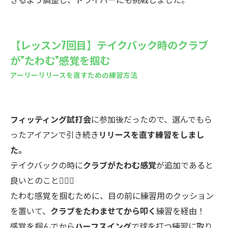
【レッスン7回目】テイクバック時のクラブ
が”たわむ”感覚を掴む
アーリーリリースを直すための練習方法
フィッティング試打会
に参加後だったので、選んでもら
ったアイアンで引き続き
リリースを直す練習をしまし
た。
テイクバックの時に
クラブがたわむ感覚
が追加であると
良いとのこと🙆🏻‍♀️
たわむ感覚を掴むために、目の前に練習用のクッション
を置いて、
クラブをたわませてから叩く
練習を経由！
感覚を掴んでから
ハーフスイング
で球を打つ練習に取り