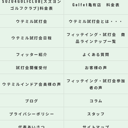
SUZU4GOLFCLUB(スズヨン
Golfet亀有店 料金表
ゴルフクラブ)料金表
ウテミル試打会
ウテミル試打会とは・・・
フィッテイング・試打会 商
ウテミル試打会日程
品ラインナップ一覧
フィッター紹介
よくある質問
試打会開催受付
お客様の声
フィッテイング・試打会参加
ウテミルインドア会員様の声
者の声
ブログ
コラム
プライバシーポリシー
スタッフ
代表あいさつ
サイトマップ