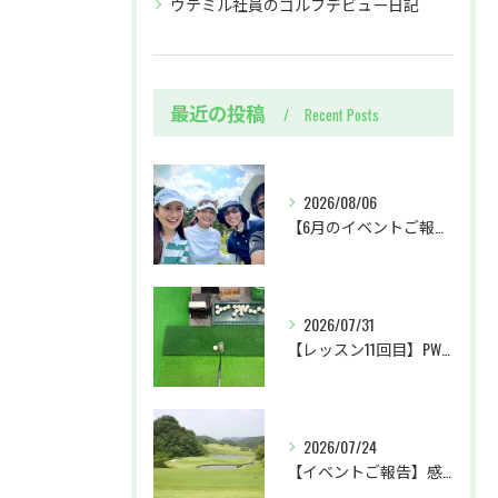
ウテミル社員のゴルフデビュー日記
最近の投稿
Recent Posts
2026/08/06
【6月のイベントご報告 by リサオコーチ】
2026/07/31
【レッスン11回目】PW・SWクラブの使い分け＆パターに初挑戦
2026/07/24
【イベントご報告】感動のホールインワン達成！ラウンドレッスン＠ベルセルバカントリークラブ市原コース