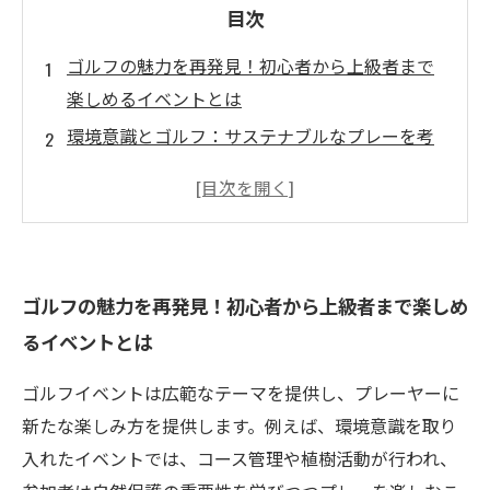
目次
ゴルフの魅力を再発見！初心者から上級者まで
楽しめるイベントとは
環境意識とゴルフ：サステナブルなプレーを考
える
地域貢献を通じて広がるゴルフイベントの楽し
み方
親子で学ぶ！ゴルフイベントでの絆を深める方
ゴルフの魅力を再発見！初心者から上級者まで楽しめ
法
るイベントとは
テクノロジーを駆使した新感覚のゴルフ体験
交流と学びが生まれる！ゴルフイベントの実際
ゴルフイベントは広範なテーマを提供し、プレーヤーに
の体験談
新たな楽しみ方を提供します。例えば、環境意識を取り
入れたイベントでは、コース管理や植樹活動が行われ、