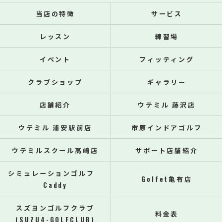
当店の特徴
サービス
レッスン
練習場
イベント
フィッティング
クラブショップ
ギャラリー
店舗紹介
ウテミル 藤沢店
ウテミル 浦安駅前店
市原インドアゴルフ
ウテミルスクール高崎店
サポート店舗紹介
シミュレーションゴルフ
Golfet亀有店
Caddy
スズヨンゴルフクラブ
料金表
(SUZU4-GOLFCLUB)