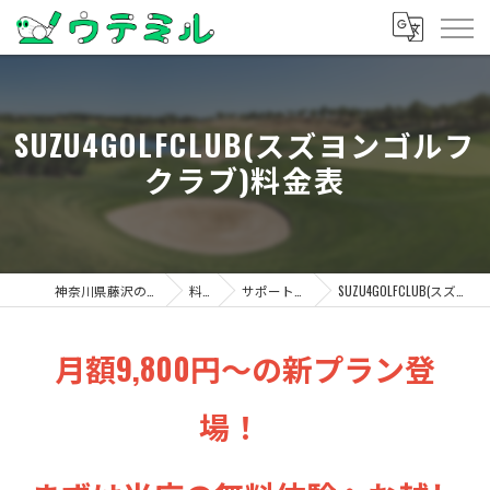
SUZU4GOLFCLUB(スズヨンゴルフ
クラブ)料金表
神奈川県藤沢のゴルフならウテミル
料金表
サポート店舗 料金表
SUZU4GOLFCLUB(スズヨンゴルフクラブ)料金表
月額9,800円～の新プラン登
場！