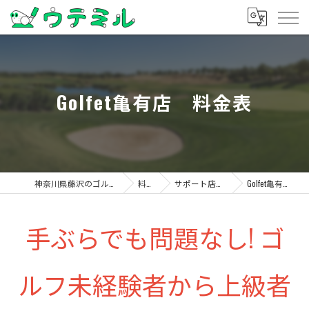
Golfet亀有店 料金表
神奈川県藤沢のゴルフならウテミル
料金表
サポート店舗 料金表
Golfet亀有店 料金表
手ぶらでも問題なし! ゴ
ルフ未経験者から上級者