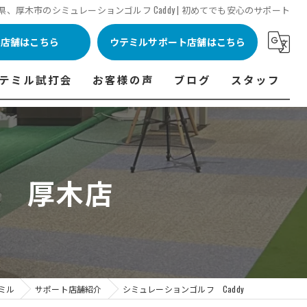
、厚木市のシミュレーションゴルフ Caddy | 初めてでも安心のサポート
ル店舗はこちら
ウテミルサポート店舗はこちら
テミル試打会
お客様の声
ブログ
スタッフ
表
テミル試打会とは・・・
ウテミルインドア会員様の声
コラム
代表あいさつ
料金表
テミル試打会日程
フィッテイング・試打会参加者の声
y 厚木店
ルフ 料金表
ィッテイング・試打会 商品ラインナップ一覧
ル高崎店 料金表
ィッター紹介
 料金表
くある質問
ョンゴルフ Caddy 料金表
打会開催受付
ミル
サポート店舗紹介
シミュレーションゴルフ Caddy