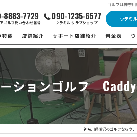
ゴルフは神奈川県
0-8883-7729
090-1235-6577
ウテミ
アゴルフ問い合わせ番号
ウテミル クラブショップ
の特徴
店舗紹介
サポート店舗紹介
料金表
ウ
ビス
ウテミル 藤沢店
シミュレーションゴルフ Caddy
藤沢店 料金
ウ
スン
ウテミル 浦安駅前店
Golfet亀有店
浦安駅前店 
ウ
ーションゴルフ Cadd
場
市原インドアゴルフ
スズヨンゴルフクラブ(SUZU4-GOLFCLUB)
市原インドアゴ
フ
ント
ウテミルスクール高崎店
ウテミルスクー
フ
ッティング
サポート店舗
よ
シミュレーシ
ブショップ
試
神奈川県藤沢のゴルフならウテ