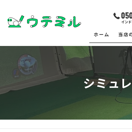
05
インド
ホーム
当店
サー
レッ
シミュレ
練習
イベ
フィ
クラ