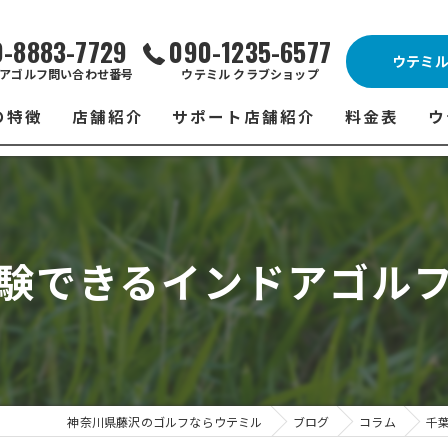
0-8883-7729
090-1235-6577
ウテミ
アゴルフ問い合わせ番号
ウテミル クラブショップ
の特徴
店舗紹介
サポート店舗紹介
料金表
ウ
ビス
ウテミル 藤沢店
シミュレーションゴルフ Caddy
藤沢店 料金
ウ
スン
ウテミル 浦安駅前店
Golfet亀有店
浦安駅前店 
ウ
験できるインドアゴル
場
市原インドアゴルフ
スズヨンゴルフクラブ(SUZU4-GOLFCLUB)
市原インドアゴ
フ
ント
ウテミルスクール高崎店
ウテミルスクー
フ
ッティング
サポート店舗
よ
シミュレーシ
ブショップ
試
神奈川県藤沢のゴルフならウテミル
ブログ
コラム
千