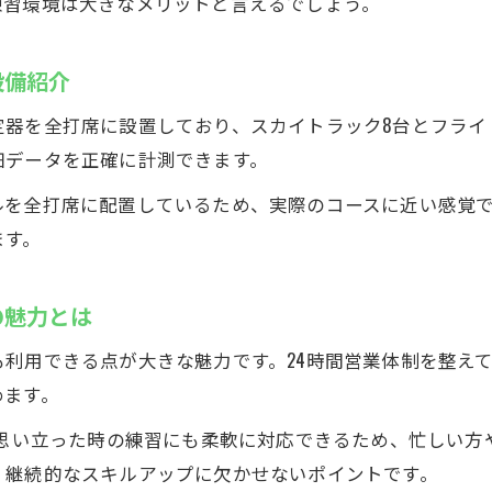
練習環境は大きなメリットと言えるでしょう。
市原インドアゴルフのデータ分析がもたらす効果
練習成果を数値で確認できる最新設備の活用術
設備紹介
ゴルフ練習場でデータを活かしたスイング改善法
器を全打席に設置しており、スカイトラック8台とフライ
シミュレーションゴルフでリアルなコース体験を実
細データを正確に計測できます。
24時間使える練習場のメリット解説
ルを全打席に配置しているため、実際のコースに近い感覚
インドアゴルフスクールを24時間活用するメリット
ます。
市原インドアゴルフ練習場の時間自由な使い方
思い立った時に練習できる環境の魅力とは
の魅力とは
深夜でも安心なインドアゴルフのセキュリティ対策
利用できる点が大きな魅力です。24時間営業体制を整え
多彩なプランで無駄なく通えるゴルフスクール
めます。
今求められるインドアゴルフ活用術
や思い立った時の練習にも柔軟に対応できるため、忙しい方
インドアゴルフスクールで実現する効率的な練習法
、継続的なスキルアップに欠かせないポイントです。
市原インドアゴルフの活用でスコアアップを目指す