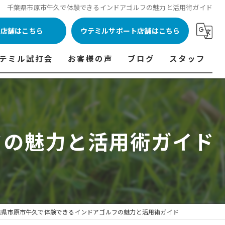
千葉県市原市牛久で体験できるインドアゴルフの魅力と活用術ガイド
ル店舗はこちら
ウテミルサポート店舗はこちら
テミル試打会
お客様の声
ブログ
スタッフ
表
テミル試打会とは・・・
ウテミルインドア会員様の声
コラム
代表あいさつ
料金表
テミル試打会日程
フィッテイング・試打会参加者の声
フの魅力と活用術ガイド
ルフ 料金表
ィッテイング・試打会 商品ラインナップ一覧
ル高崎店 料金表
ィッター紹介
 料金表
くある質問
ョンゴルフ Caddy 料金表
打会開催受付
葉県市原市牛久で体験できるインドアゴルフの魅力と活用術ガイド