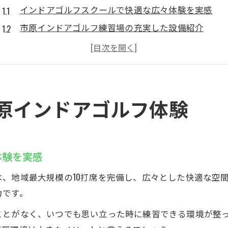
インドアゴルフスクールで快適な広々体験を実感
市原インドアゴルフ練習場の充実した設備紹介
予約不要で体験できるゴルフスクールの魅力とは
千葉のゴルフ練習場で効率よくスキルアップ
インドアゴルフスクールでストレスフリーな練習を
市原インドアゴルフの上達環境とは
原インドアゴルフ体験
インドアゴルフスクールが叶える本格上達サポート
市原のゴルフレッスンで得られる具体的な成長ポイ
進化するインドアゴルフ練習場の上達環境を徹底比
体験を実感
データ活用で成果が見えるゴルフスクールの選び方
、地域最大規模の10打席を完備し、広々とした快適な空
シミュレーションゴルフ都度払いサービスの利用法
力です。
データ分析で変わるゴルフ練習法
ことがなく、いつでも思い立った時に練習できる環境が整
インドアゴルフスクールの弾道測定で上達を加速