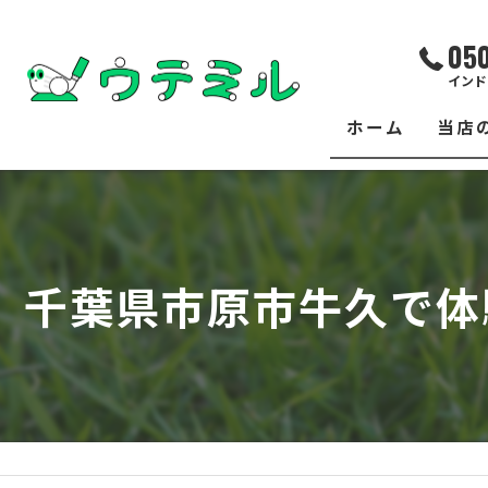
05
インド
ホーム
当店
サー
レッ
千葉県市原市牛久で体
練習
イベ
フィ
クラ