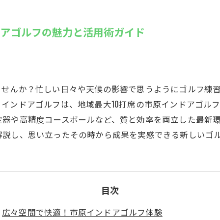
SUZU4GO
ラリー
ドアゴルフの魅力と活用術ガイド
Golfet亀
ませんか？忙しい日々や天候の影響で思うようにゴルフ練
インドアゴルフは、地域最大10打席の市原インドアゴルフ
定器や高精度コースボールなど、質と効率を両立した最新
解説し、思い立ったその時から成果を実感できる新しいゴ
目次
広々空間で快適！市原インドアゴルフ体験