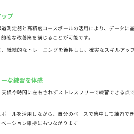
比較ポイントで選ぶ理想のゴルフスクール活用術
アップ
都度払い利用のメリットと賢い活用方法
弾道測定器と高精度コースボールの活用により、データに
初心者から上級者まで満足できる練習環境の選び方
、的確な改善策を講じることが可能です。
打席数が魅力の市原インドアゴルフスクール
は、継続的なトレーニングを後押しし、確実なスキルアッ
インドアゴルフスクールの広々10打席活用テクニッ
。
市原インドアゴルフ練習場で待ち時間ゼロの理由
複数打席完備で予約が不要なゴルフ練習の魅力
リーな練習を体感
ゴルフ練習場の打席数と快適な練習空間の関係
天候や時間に左右されずストレスフリーで練習できる点で
市原のインドアゴルフスクールが支持される理由
。
スボールを活用しながら、自分のペースで集中して練習で
チベーション維持にもつながります。