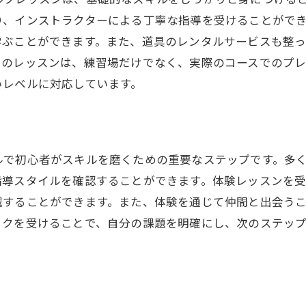
ゴルフ仲間との情報交換のメリット
り、インストラクターによる丁寧な指導を受けることがで
フィードバックを活かす方法
学ぶことができます。また、道具のレンタルサービスも整
自分に合った練習メニューの組み立て方
らのレッスンは、練習場だけでなく、実際のコースでのプ
いレベルに対応しています。
ルで初心者がスキルを磨くための重要なステップです。多
指導スタイルを確認することができます。体験レッスンを
減することができます。また、体験を通じて仲間と出会う
ックを受けることで、自分の課題を明確にし、次のステッ