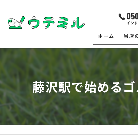
05
インド
ホーム
当店
サー
レッ
藤沢駅で始めるゴ
練習
イベ
フィ
クラ