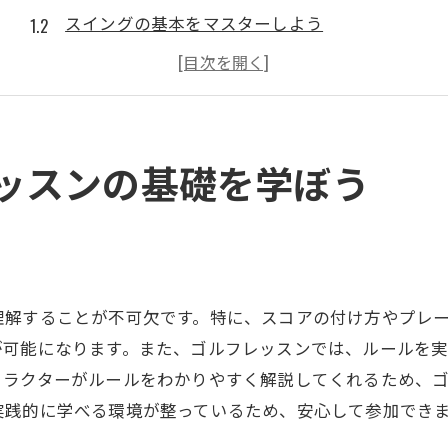
スイングの基本をマスターしよう
グリップの重要性と基本の握り方
藤沢駅周辺のゴルフ練習場の特徴
藤沢駅での初心者向け設備とは
基礎レッスンを受ける前に準備すべきこと
ッスンの基礎を学ぼう
初心者向けゴルフレッスンの選び方とポイント
初心者におすすめのレッスン内容とは
体験レッスンの活用法
インストラクターの選び方のコツ
理解することが不可欠です。特に、スコアの付け方やプレ
自分のスキルレベルを見極める方法
が可能になります。また、ゴルフレッスンでは、ルールを
レッスン時間と頻度の決め方
トラクターがルールをわかりやすく解説してくれるため、
ゴルフレッスンで注意すべきポイント
実践的に学べる環境が整っているため、安心して参加でき
藤沢駅周辺でおすすめのゴルフレッスンスクール紹介