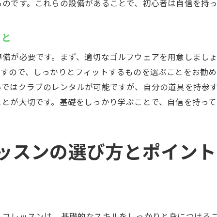
るのです。これらの設備があることで、初心者は自信を持
プロのインストラクターから学べること
個別レッスンとグループレッスンの違い
こと
藤沢駅でゴルフレッスンを受ける際の注意点
レッスン前に確認すべき準備事項
準備が必要です。まず、適切なゴルフウェアを用意しまし
ですので、しっかりとフィットするものを選ぶことをお勧め
ゴルフ場でのマナーとルールの徹底
ルではクラブのレンタルが可能ですが、自分の道具を持参
費用と時間の管理方法
ことが大切です。基礎をしっかり学ぶことで、自信を持っ
健康面での注意事項とケア方法
練習効果を上げるための心得
レッスン後のフォローアップ活動
ッスンの選び方とポイント
ゴルフレッスンでスキルアップするための秘訣
自己評価と目標設定の重要性
継続的な練習で得られる成果
技術向上のための集中ポイント
ルフレッスンは、基礎的なスキルをしっかりと身につける