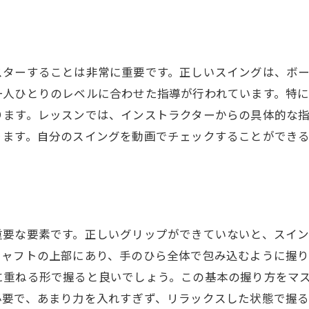
人気のゴルフレッスンスクールの特徴
口コミで評判のスクールを探す方法
初心者に優しいスクール選びのポイント
スターすることは非常に重要です。正しいスイングは、ボ
一人ひとりのレベルに合わせた指導が行われています。特
藤沢駅周辺のレッスンスクールの費用比較
ります。レッスンでは、インストラクターからの具体的な
レッスンスタイル別のスクール一覧
ります。自分のスイングを動画でチェックすることができ
アクセスの良いスクールの見つけ方
自分に合ったゴルフレッスンスクールを見つけるコツ
自分のゴルフスタイルを知る
スクール見学や体験の効果的な利用法
重要な要素です。正しいグリップができていないと、スイ
インストラクターとの相性を確認する
シャフトの上部にあり、手のひら全体で包み込むように握り
スクールの設備をチェックする重要性
に重ねる形で握ると良いでしょう。この基本の握り方をマ
フィードバックと進捗確認の方法
必要で、あまり力を入れすぎず、リラックスした状態で握