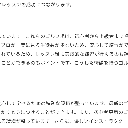
長期的なプランを立てるためのアドバイス
フレッスンの成功につながります。
藤沢駅のゴルフレッスンで上達するためのアドバイス
定期的な練習の効果と重要性
正しいフォームを意識する方法
しています。これらのゴルフ場は、初心者から上級者まで
ゴルフ仲間を作ることで得られるメリット
、プロが一度に見る生徒数が少ないため、安心して練習が
目標設定と達成のためのステップ
されているため、レッスン後に実践的な練習が行えるのも
コーチからのフィードバック活用法
ることができるのもポイントです。こうした特徴を持つゴ
練習後の自己評価と改善方法
上級者向けゴルフレッスンの特徴とメリット
上級者向けレッスンで学べるテクニック
スコアアップのための戦略的レッスン
安心して学べるための特別な設備が整っています。最新の
メンタル強化のためのアプローチ
っかりと身につけることができます。また、初心者専用の
上級者が直面する課題とその克服方法
れる環境が整っています。さらに、優しいインストラクタ