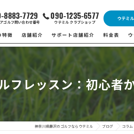
0-8883-7729
090-1235-6577
ウテミ
アゴルフ問い合わせ番号
ウテミル クラブショップ
の特徴
店舗紹介
サポート店舗紹介
料金表
ウ
ビス
ウテミル 藤沢店
シミュレーションゴルフ Caddy
藤沢店 料金
ウ
スン
ウテミル 浦安駅前店
Golfet亀有店
浦安駅前店 
ウ
ルフレッスン：初心者
場
市原インドアゴルフ
スズヨンゴルフクラブ(SUZU4-GOLFCLUB)
市原インドアゴ
フ
ント
ウテミルスクール高崎店
ウテミルスクー
フ
ッティング
サポート店舗
よ
シミュレーシ
ブショップ
試
神奈川県藤沢のゴルフならウテミル
ブログ
コラム