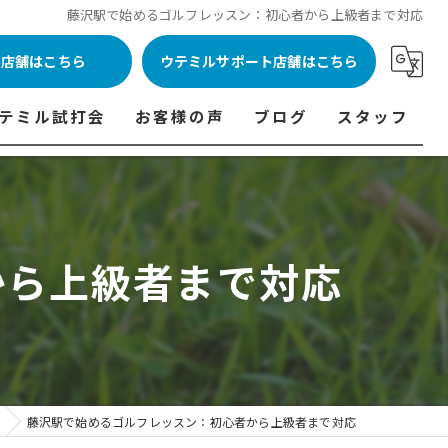
藤沢駅で始めるゴルフレッスン：初心者から上級者まで対応
ル店舗はこちら
ウテミルサポート店舗はこちら
テミル試打会
お客様の声
ブログ
スタッフ
表
テミル試打会とは・・・
ウテミルインドア会員様の声
コラム
代表あいさつ
料金表
テミル試打会日程
フィッテイング・試打会参加者の声
から上級者まで対応
ルフ 料金表
ィッテイング・試打会 商品ラインナップ一覧
ル高崎店 料金表
ィッター紹介
 料金表
くある質問
ョンゴルフ Caddy 料金表
打会開催受付
藤沢駅で始めるゴルフレッスン：初心者から上級者まで対応