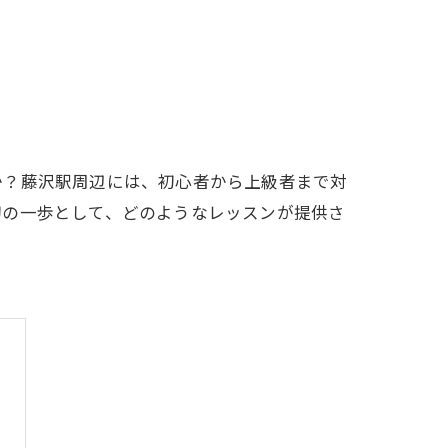
LFCLUB(スズヨンゴルフクラブ)料金表
有店 料金表
か？藤沢駅周辺には、初心者から上級者まで対
初の一歩として、どのようなレッスンが提供さ