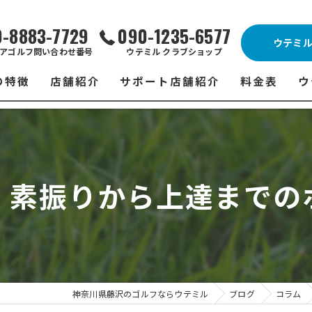
0-8883-7729
090-1235-6577
ウテミ
アゴルフ問い合わせ番号
ウテミル クラブショップ
の特徴
店舗紹介
サポート店舗紹介
料金表
ウ
ビス
ウテミル 藤沢店
シミュレーションゴルフ Caddy
藤沢店 料金
ウ
スン
ウテミル 浦安駅前店
Golfet亀有店
浦安駅前店 
ウ
】素振りから上達までの
場
市原インドアゴルフ
スズヨンゴルフクラブ(SUZU4-GOLFCLUB)
市原インドアゴ
フ
ント
ウテミルスクール高崎店
ウテミルスクー
フ
ッティング
サポート店舗
よ
シミュレーシ
ブショップ
試
神奈川県藤沢のゴルフならウテミル
ブログ
コラム