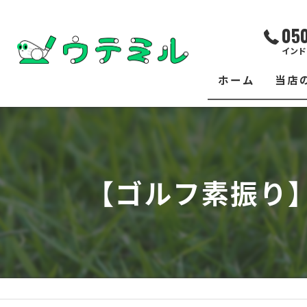
05
インド
ホーム
当店
サー
レッ
【ゴルフ素振り
練習
イベ
フィ
クラ