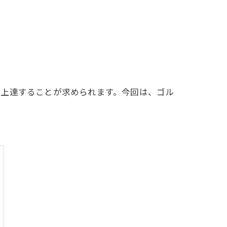
LFCLUB(スズヨンゴルフクラブ)料金表
有店 料金表
い上達することが求められます。今回は、ゴル