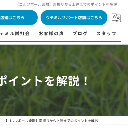
【ゴルフボール距離】素振りから上達までのポイントを解説！
ル店舗はこちら
ウテミルサポート店舗はこちら
テミル試打会
お客様の声
ブログ
スタッフ
表
テミル試打会とは・・・
ウテミルインドア会員様の声
コラム
代表あいさつ
料金表
テミル試打会日程
フィッテイング・試打会参加者の声
ポイントを解説！
ルフ 料金表
ィッテイング・試打会 商品ラインナップ一覧
ル高崎店 料金表
ィッター紹介
 料金表
くある質問
ョンゴルフ Caddy 料金表
打会開催受付
【ゴルフボール距離】素振りから上達までのポイントを解説！