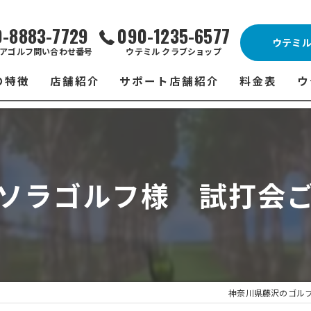
0-8883-7729
090-1235-6577
ウテミ
アゴルフ問い合わせ番号
ウテミル クラブショップ
の特徴
店舗紹介
サポート店舗紹介
料金表
ウ
ビス
ウテミル 藤沢店
シミュレーションゴルフ Caddy
藤沢店 料金
ウ
スン
ウテミル 浦安駅前店
Golfet亀有店
浦安駅前店 
ウ
ソラゴルフ様 試打会
場
市原インドアゴルフ
スズヨンゴルフクラブ(SUZU4-GOLFCLUB)
市原インドアゴ
フ
ント
ウテミルスクール高崎店
ウテミルスクー
フ
ッティング
サポート店舗
よ
シミュレーシ
ブショップ
試
神奈川県藤沢のゴル