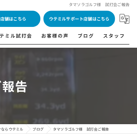
タマソラゴルフ様 試打会ご報告
ル店舗はこちら
ウテミルサポート店舗はこちら
テミル試打会
お客様の声
ブログ
スタッフ
表
テミル試打会とは・・・
ウテミルインドア会員様の声
コラム
代表あいさつ
料金表
テミル試打会日程
フィッテイング・試打会参加者の声
ご報告
ルフ 料金表
ィッテイング・試打会 商品ラインナップ一覧
ル高崎店 料金表
ィッター紹介
 料金表
くある質問
ョンゴルフ Caddy 料金表
打会開催受付
フならウテミル
ブログ
タマソラゴルフ様 試打会ご報告