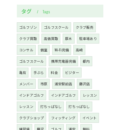
タグ
Tags
ゴルフゾン
ゴルフスクール
クラブ販売
クラブ買取
高価買取
厚木
駐車場あり
コンサル
個室
Wi-Fi完備
高崎
ゴルフスクール
携帯充電器完備
都内
亀有
手ぶら
料金
ビジター
メンバー
市原
浦安駅前店
藤沢店
インドアゴルフ
インドアゴルフ
レッスン
レッスン
打ちっぱなし
打ちっぱなし
クラブショップ
フィッティング
イベント
練習場
藤沢
ゴルフ
浦安
無料