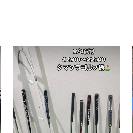
SUZU4GO
ラリー
Golfet亀