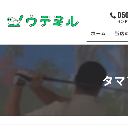
05
インド
ホーム
当店
サー
レッ
タマ
練習
イベ
フィ
クラ