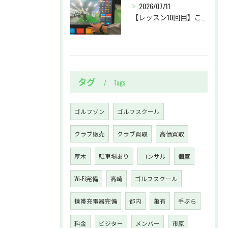
2026/07/11
【レッスン10回目】これが「シャンク」…！アイアン&ドライバーのアドレスの見直し
タグ
Tags
ゴルフゾン
ゴルフスクール
クラブ販売
クラブ買取
高価買取
厚木
駐車場あり
コンサル
個室
Wi-Fi完備
高崎
ゴルフスクール
携帯充電器完備
都内
亀有
手ぶら
料金
ビジター
メンバー
市原