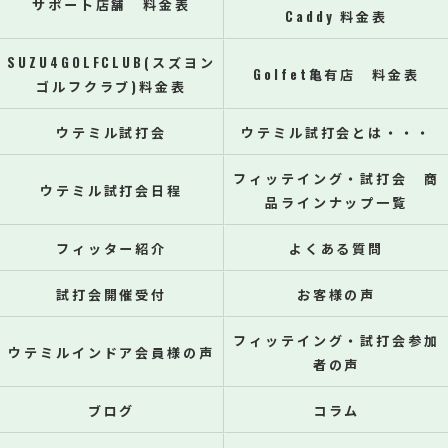
サポート店舗 料金表
Caddy 料金表
SUZU4GOLFCLUB(スズヨン
Golfet亀有店 料金表
ゴルフクラブ)料金表
ウテミル試打会
ウテミル試打会とは・・・
フィッテイング・試打会 商
ウテミル試打会日程
品ラインナップ一覧
フィッター紹介
よくある質問
試打会開催受付
お客様の声
フィッテイング・試打会参加
ウテミルインドア会員様の声
者の声
ブログ
コラム