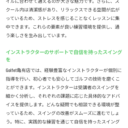
イルに合わせて通えるのが大きな魅力です。さらに、ス
有店でゴルフを楽しむ
クール内は清潔感があり、リラックスできる空間が広が
駅から徒歩数分だから時間を有効活用
っているため、ストレスを感じることなくレッスンに集
中できます。これらの要素が良い練習環境を提供し、通
夜でも安心して通える照明設備
う楽しさを生み出しています。
仕事終わりのリフレッシュに最適なインド
ア環境
インストラクターのサポートで自信を持ったスイング
アクセス重視のゴルフライフを提案
を
仕事の合間に自分磨き！効果的な利用方法
Golfet亀有店では、経験豊富なインストラクターが個別に
通勤途中でも立ち寄りやすいゴルフスクー
指導を行い、初心者でも安心してゴルフの技術を磨くこ
ル
とができます。インストラクターは受講者のスイングを
無料レンタルで手ぶらで通えるインドアゴルフ
細かく分析し、それぞれの課題に応じた具体的なアドバ
スクールの魅力
イスを提供します。どんな疑問でも相談できる環境が整
手軽に始められるゴルフの楽しみ方
っているため、スイングの改善がスムーズに進むでしょ
初期費用を抑えるための賢い選択
う。特に、実践的な練習を通じて自信を持ったスイング