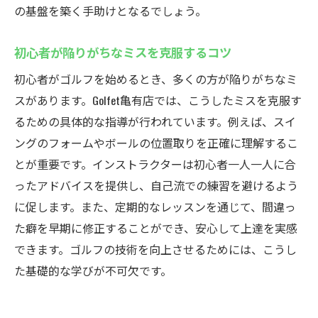
の基盤を築く手助けとなるでしょう。
自分に合ったレッスンスケジュールの立て
方
初心者が陥りがちなミスを克服するコツ
ゴルフ初心者も大歓迎！Golfet亀有店で新しいゴ
初心者がゴルフを始めるとき、多くの方が陥りがちなミ
ルフライフを始めよう
スがあります。Golfet亀有店では、こうしたミスを克服す
初心者歓迎！初めてのゴルフ体験をサポー
るための具体的な指導が行われています。例えば、スイ
ト
ングのフォームやボールの位置取りを正確に理解するこ
ゴルフコミュニティで新しい仲間を作る
とが重要です。インストラクターは初心者一人一人に合
楽しみながら学ぶゴルフの始め方
ったアドバイスを提供し、自己流での練習を避けるよう
ゴルフルールを基礎から丁寧にレクチャー
に促します。また、定期的なレッスンを通じて、間違っ
初心者に優しいレッスン環境の整備
た癖を早期に修正することができ、安心して上達を実感
新しい趣味としてのゴルフライフを始める
できます。ゴルフの技術を向上させるためには、こうし
方法
た基礎的な学びが不可欠です。