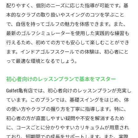
季節を問わずゴルフの技術を磨く効果的な
配りやすく、個別のニーズに応じた指導が可能です。基
方法
本的なクラブの取り扱いやスイングのコツを学ぶこと
天候を気にせず自分のペースで通える利点
で、自信を持ってゴルフの魅力を体感できます。また、
最新のゴルフシミュレーターを使用した実践的な練習も
快適な室温で集中力を高めるインドア環境
行えるため、初めての方でも安心して楽しむことができ
ゴルフ以外の天候や気温に左右されないレ
ます。インドアゴルフスクールでの体験は、初心者にと
ッスンのメリット
って最適な環境となるでしょう。
最新ゴルフシミュレーターを利用したGolfet亀有
店の実践的なトレーニング
初心者向けのレッスンプランで基本をマスター
シミュレーターの特徴と独自のレッスン法
Golfet亀有店では、初心者向けのレッスンプランが充実し
リアルなゴルフコース体験ができる理由
ています。このプランでは、基礎スイングをはじめ、体
データ分析でスイングを科学的に改善
の使い方やクラブの握り方を丁寧に指導します。特に、
実践的なシミュレーター活用術で上達速度
初心者の方が直面しやすい疑問や不安を解消するため
アップ
に、コースごとに分かりやすいカリキュラムが用意され
初心者から上級者までのトレーニングメニ
ており、短期間での成長をサポートします。また、実際