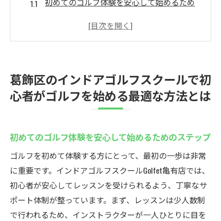
初めてのゴルフ体験を安心して始めるため
のステップ
初心者向けのレッスンプランで基本をマス
ター
無理なく続けられる通いやすい環境
葛飾区のインドアゴルフスクールで初
インストラクターのサポートで自信を持っ
心者がゴルフを始める最適な方法とは
たスイングを
ゴルフのルールを楽しく学ぶためのアプロ
ーチ
初めてのゴルフ体験を安心して始めるためのステップ
初心者が陥りがちなミスを克服するコツ
ゴルフを初めて体験する方にとって、最初の一歩は非常
天候に左右されないインドアゴルフスクール
に重要です。インドアゴルフスクールGolfet亀有店では、
Golfet亀有店での快適なレッスン
初心者が安心してレッスンを受けられるよう、丁寧なサ
一年中快適にゴルフを楽しむための設備
ポート体制が整っています。まず、レッスンは少人数制
雨の日でも安心！インドアならではの特典
で行われるため、インストラクターが一人ひとりに目を