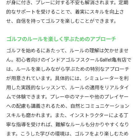
が身に付き、プレーに対する不安も解消されます。定期
必要な道具は全てレンタル可能！手ぶら通
的なサポートを受けることで、着実にスキルを向上さ
学のすすめ
せ、自信を持ってゴルフを楽しむことができます。
初心者でも安心して始められる理由
道具選びに迷わない！おすすめのレンタル
ゴルフのルールを楽しく学ぶためのアプローチ
品
ゴルフを始めるにあたって、ルールの理解は欠かせませ
レンタル利用者の声から見る便利さと安心
ん。初心者向けのインドアゴルフスクールGolfet亀有店で
感
は、ルールを楽しみながら学ぶための特別なアプローチ
個別指導でスキルアップ！Golfet亀有店で自分の
が用意されています。具体的には、シミュレーターを利
ペースで上達
用した実践的なレッスンで、ルールの適用をリアルタイ
マンツーマンレッスンで得られる効果
ムで体験できます。プレー中のマナーや他のプレイヤー
スキルレベルに合わせたカスタマイズ指導
への配慮も講義されるため、自然とコミュニケーション
自分のペースで学べる安心感と効率性
スキルも磨かれます。また、インストラクターによる丁
インストラクターとの信頼関係が上達の鍵
寧な指導を受ければ、難解なルールも分かりやすくなり
ます。こうした学びの環境は、ゴルフをより楽しむため
短期間での成果を実感！個別指導の魅力