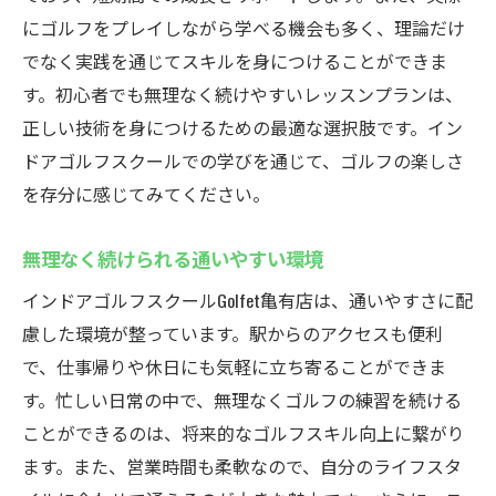
ュー
にゴルフをプレイしながら学べる機会も多く、理論だけ
スイング分析を通じて自分の弱点を克服
でなく実践を通じてスキルを身につけることができま
す。初心者でも無理なく続けやすいレッスンプランは、
定額制で通い放題！Golfet亀有店の魅力的なプラ
正しい技術を身につけるための最適な選択肢です。イン
ンを徹底解説
ドアゴルフスクールでの学びを通じて、ゴルフの楽しさ
定額通い放題プランのメリットと活用法
を存分に感じてみてください。
費用を抑えた効率的なゴルフレッスンの受
け方
無理なく続けられる通いやすい環境
何度でも通えるから上達が早い！
インドアゴルフスクールGolfet亀有店は、通いやすさに配
プラン選びで自分に合ったゴルフスタイル
慮した環境が整っています。駅からのアクセスも便利
を見つける
で、仕事帰りや休日にも気軽に立ち寄ることができま
利用者の声から見るプランの実際の効果
す。忙しい日常の中で、無理なくゴルフの練習を続ける
コストパフォーマンス抜群のレッスンプラ
ことができるのは、将来的なゴルフスキル向上に繋がり
ン
ます。また、営業時間も柔軟なので、自分のライフスタ
仕事帰りに立ち寄れる！アクセス抜群のGolfet亀