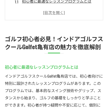
初心者に最適なレッスンプログラムとは
ゴルフの基礎を学ぶための効果的な方法
アットホームな雰囲気で楽しく学べる
経験豊富なインストラクターによる指導
初心者用の特別プランとその利点
ゴルフ初心者必見！インドアゴルフス
ゴルフ初心者が抱える不安を解消
クールGolfet亀有店の魅力を徹底解剖
最新のゴルフシミュレーターを活用した個別レ
ッスンでゴルフスキルを向上させる
リアルなシミュレーションで技術を磨く
初心者に最適なレッスンプログラムとは
個別指導で自分のペースで上達
インドアゴルフスクールGolfet亀有店では、初心者向けに
スイング解析で効果的な練習を実現
特別に設計されたレッスンプログラムがあります。この
シミュレーターを使った実践的なトレーニ
プログラムでは、基本的なスイング技術やグリップ、ス
ング
タンスから始まり、ゴルフの基礎をしっかりと学ぶこと
ができます。初心者が持つ疑問や不安に応じて、個別に
最新技術で弱点を克服する方法