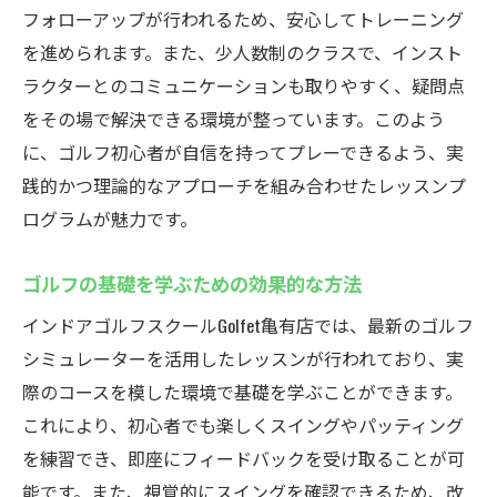
フォローアップが行われるため、安心してトレーニング
個別レッスンの成果を最大限に引き出す
を進められます。また、少人数制のクラスで、インスト
手ぶらで通える！Golfet亀有店の無料レンタルサ
ラクターとのコミュニケーションも取りやすく、疑問点
ービスの利便性とは
をその場で解決できる環境が整っています。このよう
初めての方でも安心のレンタルシステム
に、ゴルフ初心者が自信を持ってプレーできるよう、実
手間いらずの快適ゴルフ体験
践的かつ理論的なアプローチを組み合わせたレッスンプ
レンタルサービスの利用方法と注意点
ログラムが魅力です。
高品質なクラブやシューズを完備
ゴルフの基礎を学ぶための効果的な方法
急な思いつきでもすぐにプレー可能
身軽に出かけてゴルフを楽しむコツ
インドアゴルフスクールGolfet亀有店では、最新のゴルフ
シミュレーターを活用したレッスンが行われており、実
定額制の通い放題プランでゴルフをもっと身近
際のコースを模した環境で基礎を学ぶことができます。
に感じよう
これにより、初心者でも楽しくスイングやパッティング
コストパフォーマンスに優れたプラン内容
を練習でき、即座にフィードバックを受け取ることが可
通い放題で練習時間を最大化
能です。また、視覚的にスイングを確認できるため、改