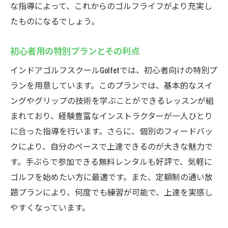
な指導によって、これからのゴルフライフがより充実し
全レベルに対応するスクールの強み
たものになるでしょう。
インドアゴルフスクールで新たなゴルフライフ
をスタートしよう
初心者用の特別プランとその利点
初めての方への安心サポート体制
インドアゴルフスクールGolfetでは、初心者向けの特別プ
長く続けられるゴルフライフの始め方
ランを用意しています。このプランでは、基本的なスイ
楽しみながらスキルを磨くコツ
ングやグリップの技術を学ぶことができるレッスンが組
新しいゴルフスタイルを体験しよう
まれており、経験豊富なインストラクターが一人ひとり
スクール参加で得られるコミュニティ
に合った指導を行います。さらに、個別のフィードバッ
クにより、自分のペースで上達できるのが大きな魅力で
ゴルフを通じた健康的な生活の提案
す。手ぶらで参加できる無料レンタルも好評で、気軽に
ゴルフを始めたい方に最適です。また、定額制の通い放
題プランにより、何度でも練習が可能で、上達を実感し
やすくなっています。