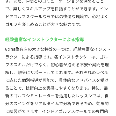
す。また、仲間とのコミュニケーションを深めること
駅近の利便性を最大限に活用
で、楽しくスキルアップを目指すことができます。イン
ドアゴルフスクールならではの快適な環境で、心地よく
忙しいビジネスマンに最適な時間設定
ゴルフを楽しめることが大きな魅力です。
通いやすさが続ける秘訣
短時間で行けるからこそのメリット
経験豊富なインストラクターによる指導
リフレッシュにも最適な立地条件
Golfet亀有店の大きな特徴の一つは、経験豊富なインスト
仕事と両立しやすいゴルフスクール
ラクターによる指導です。各インストラクターは、ゴル
初心者から上級者まで満足できるGolfet亀有店の
フのスキルだけでなく、初心者が抱える不安や疑問を理
指導法とは
解し、親身にサポートしてくれます。それぞれのレベル
個人のレベルに合わせた柔軟な指導
に応じた個別指導が可能で、具体的なアドバイスを受け
上級者向けのチャレンジングな内容
ることで、技術向上を実感しやすくなります。特に、最
多様なレッスンメニューでスキルアップ
新のゴルフシミュレーターを活用したレッスンでは、自
分のスイングをリアルタイムで分析できるため、効果的
継続することで得られる成果と満足感
に練習ができます。インドアゴルフスクールでの専門的
インストラクターの質とその影響