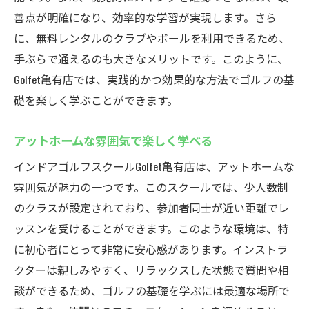
自由なスケジュールで柔軟に通える
善点が明確になり、効率的な学習が実現します。さら
習慣化することで得られるスキル向上
に、無料レンタルのクラブやボールを利用できるため、
家計に優しい定額制のメリット
手ぶらで通えるのも大きなメリットです。このように、
定額制プランの登録方法と利用の流れ
Golfet亀有店では、実践的かつ効果的な方法でゴルフの基
礎を楽しく学ぶことができます。
雨の日も安心！天候に左右されないインドアゴ
ルフの魅力
アットホームな雰囲気で楽しく学べる
全天候型施設の魅力と利点
インドアゴルフスクールGolfet亀有店は、アットホームな
気候に関係なく快適に練習
雰囲気が魅力の一つです。このスクールでは、少人数制
インドアゴルフが初心者に向いている理由
のクラスが設定されており、参加者同士が近い距離でレ
室内でも実感できるリアルなコース体験
ッスンを受けることができます。このような環境は、特
天候不良時のストレスを解消
に初心者にとって非常に安心感があります。インストラ
快適な環境での練習がもたらす効果
クターは親しみやすく、リラックスした状態で質問や相
亀有駅から徒歩2分の好立地！仕事帰りでも通い
談ができるため、ゴルフの基礎を学ぶには最適な場所で
やすいスクール