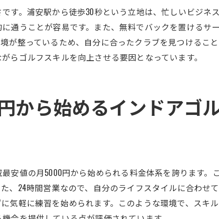
ッティングサービスの流れ
です。浦安駅から徒歩30秒という立地は、忙しいビジネ
フパフォーマンスを最大限に引き出す
的に通うことが容易です。また、無料でバックを置けるサ
ラブの発送も可能！便利なインドアゴルフスクール
環境が整っているため、自分に合ったクラブを見つけること
ブ発送サービスの活用法
ながらゴルフスキルを向上させる要因となっています。
からでも安心のサービス
にクラブを管理する方法
00円から始めるインドアゴ
手続きの簡単ステップ
や旅行時にも安心なサポート
を減らしゴルフを楽しむ工夫
備が整ったインドアゴルフスクールウテミル浦安駅前店で
最安値の月5000円から始められる料金体系を誇ります。
ルアップのための最適な環境
た、24時間営業なので、自分のライフスタイルに合わせ
がもたらす通いやすさの利点
ずに気軽に練習を始められます。このような環境で、スキル
がサポートする効果的な練習
る機会を提供している点が評価されています。