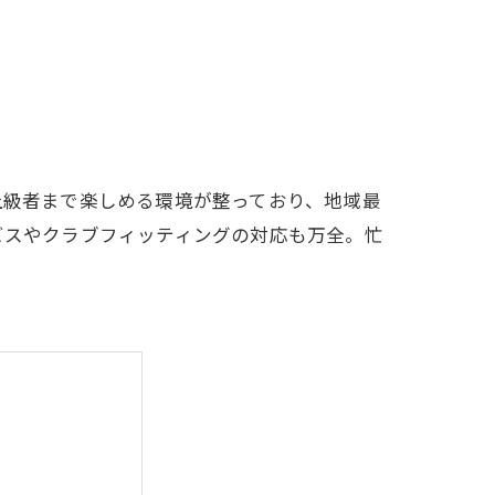
LFCLUB(スズヨンゴルフクラブ)料金表
有店 料金表
上級者まで楽しめる環境が整っており、地域最
ビスやクラブフィッティングの対応も万全。忙