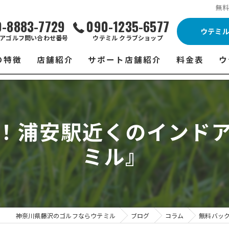
無
0-8883-7729
090-1235-6577
ウテミ
アゴルフ問い合わせ番号
ウテミル クラブショップ
の特徴
店舗紹介
サポート店舗紹介
料金表
ウ
ビス
ウテミル 藤沢店
シミュレーションゴルフ Caddy
藤沢店 料金
ウ
スン
ウテミル 浦安駅前店
Golfet亀有店
浦安駅前店 
ウ
！浦安駅近くのインド
場
市原インドアゴルフ
スズヨンゴルフクラブ(SUZU4-GOLFCLUB)
市原インドアゴ
フ
ミル』
ント
ウテミルスクール高崎店
ウテミルスクー
フ
ッティング
サポート店舗
よ
シミュレーシ
ブショップ
試
神奈川県藤沢のゴルフならウテミル
ブログ
コラム
無料バッ