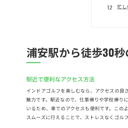
忙し
雨の
初心
終業
通い
浦安駅から徒歩30
地域最安
コス
料金
駅近で便利なアクセス方法
お財
インドアゴルフを楽しむなら、アクセスの良さ
経済
魅力です。駅近なので、仕事帰りや学校帰り
学生
いるため、車でのアクセスも便利です。この
料金
スムーズに行えることで、ストレスなくゴル
初心者か