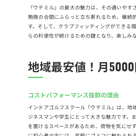
フィ
『ウテミル』の最大の魅力は、その通いやすさ
ゴル
勉強の合間にふらっと立ち寄れるため、継続
ゴルフク
す。そして、クラブフィッティングができる
クラ
らの利便性が続けるための鍵となり、楽しみ
遠方
手軽
地域最安値！月50
発送
出張
負担
コストパフォーマンス抜群の理由
立地と設
インドアゴルフスクール『ウテミル』は、地域
スキ
ジネスマンや学生にとって大きな魅力です。ま
立地
を置けるスペースがあるため、荷物を気にせ
設備
に初心者の方には、気軽にゴルフに触れられ