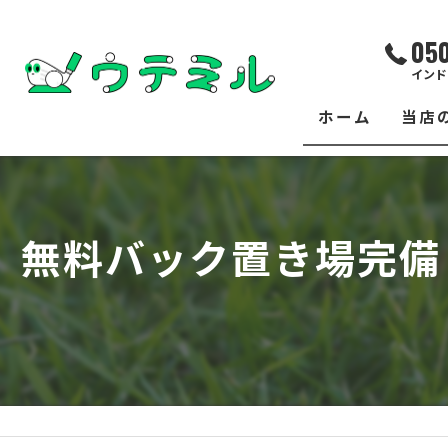
05
インド
ホーム
当店
サー
レッ
無料バック置き場完備
練習
イベ
フィ
クラ