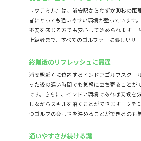
快適
『ウテミル』は、浦安駅からわずか30秒の距
忙しいビ
者にとっても通いやすい環境が整っています
時間
不安を感じる方でも安心して始められます。さ
ビジ
上級者まで、すべてのゴルファーに優しいサ
学生
フレ
終業後のリフレッシュに最適
勉強
浦安駅近くに位置するインドアゴルフスクール
ライ
った後の遅い時間でも気軽に立ち寄ることが
クラブフ
です。さらに、インドア環境であれば天候を
自分
しながらスキルを磨くことができます。ウテ
フィ
つゴルフの楽しさを深めることができるのも
設備
最新
通いやすさが続ける鍵