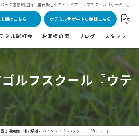
料バック置き場完備！浦安駅近くのインドアゴルフスクール『ウテミル』
ル店舗はこちら
ウテミルサポート店舗はこちら
テミル試打会
お客様の声
ブログ
スタッフ
表
テミル試打会とは・・・
ウテミルインドア会員様の声
コラム
代表あいさつ
料金表
テミル試打会日程
フィッテイング・試打会参加者の声
アゴルフスクール『ウテ
ルフ 料金表
ィッテイング・試打会 商品ラインナップ一覧
ル高崎店 料金表
ィッター紹介
 料金表
くある質問
ョンゴルフ Caddy 料金表
打会開催受付
ク置き場完備！浦安駅近くのインドアゴルフスクール『ウテミル』