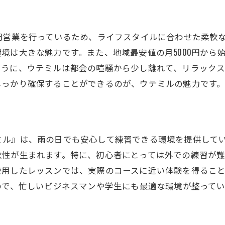
問わず練習できるフレキシブルな環境
者が安心して通える理由
間営業を行っているため、ライフスタイルに合わせた柔軟
者も満足の設備とプログラム
境は大きな魅力です。また、地域最安値の月5000円から
ように、ウテミルは都会の喧騒から少し離れて、リラック
時間営業のメリットとその活用法
しっかり確保することができるのが、ウテミルの魅力です
を選ばない練習の自由度
でも安全・安心な施設
ク置き場完備で通いやすいインドアゴルフウテミル
らで通えるライフスタイル
ミル』は、雨の日でも安心して練習できる環境を提供して
軟性が生まれます。特に、初心者にとっては外での練習が
を気にせず快適に通える理由
使用したレッスンでは、実際のコースに近い体験を得るこ
ク置き場の利用方法とその利便性
ので、忙しいビジネスマンや学生にも最適な環境が整ってい
帰りの利用に最適なサービス
の負担を減らす工夫