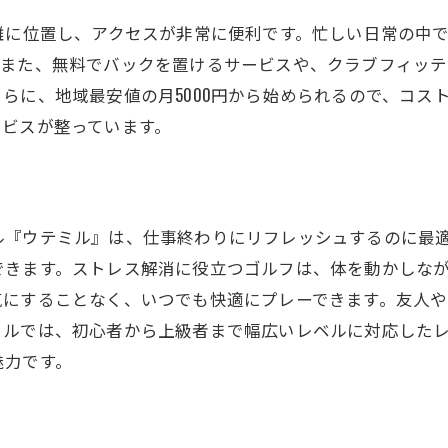
さを追求したサービス提供
離に位置し、アクセスが非常に便利です。忙しい日常の中
ジネスマンや学生に最適なインドアゴルフ環境
。また、無料でバックを置けるサービスや、クラブフィッテ
活用のコツとヒント
らに、地域最安値の月5000円から始められるので、コス
ネススキルとゴルフの相乗効果
ービスが整っています。
のための効率的な練習方法
キシブルなスケジュールで練習
や仕事の後にリフレッシュ
『ウテミル』は、仕事終わりにリフレッシュするのに最適
フスタイルに合わせた柔軟なプラン
できます。ストレス解消に役立つゴルフは、体を動かしな
ィッティングも対応！インドアゴルフスクールウテミルの
気にすることなく、いつでも快適にプレーできます。友人
にぴったりのクラブを見つける方法
ミルでは、初心者から上級者まで幅広いレベルに対応した
ッティングの重要性とその効果
魅力です。
の充実度がもたらす練習効果
の技術を活用したクラブ選び