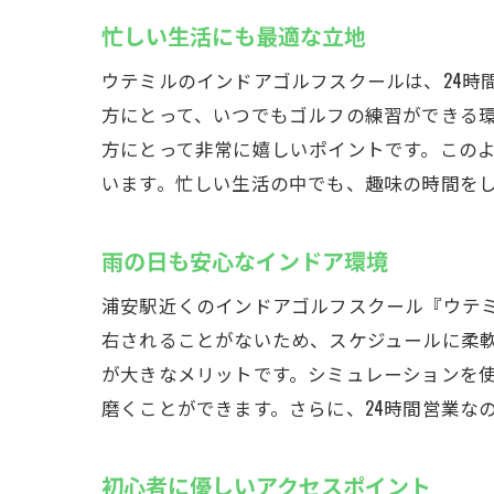
忙しい生活にも最適な立地
昼夜
初心
ウテミルのインドアゴルフスクールは、24時
上級
方にとって、いつでもゴルフの練習ができる環
方にとって非常に嬉しいポイントです。この
24
います。忙しい生活の中でも、趣味の時間を
時間
夜間
雨の日も安心なインドア環境
無料バッ
手ぶ
浦安駅近くのインドアゴルフスクール『ウテ
右されることがないため、スケジュールに柔
荷物
が大きなメリットです。シミュレーションを
バッ
磨くことができます。さらに、24時間営業な
仕事
荷物
初心者に優しいアクセスポイント