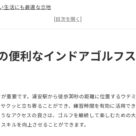
い生活にも最適な立地
日も安心なインドア環境
者に優しいアクセスポイント
後のリフレッシュに最適
やすさが続ける鍵
秒の便利なインドアゴルフ
値！月5000円から始めるインドアゴルフウテミルの魅力
トパフォーマンス抜群の理由
体系の詳細とその魅力
布に優しいゴルフ体験
が重要です。浦安駅から徒歩30秒の距離に位置するウテ
的負担を軽減するインドアゴルフ
にサクッと立ち寄ることができ、練習時間を有効に活用で
にも嬉しいリーズナブルな価格設定
ようなアクセスの良さは、ゴルフを継続して楽しむための
以上の価値を提供するウテミル
フスキルを向上させることができます。
ら上級者まで安心の24時間営業インドアゴルフ