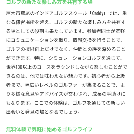
ゴルフの新たな楽しみ方を共有する場
自室から出発するゴルフワールドツアー
挑戦と発見の連続！バーチャルラウンド
厚木市鳶尾のインドアゴルフスクール「Caddy」では、単
なる練習場所を超え、ゴルフの新たな楽しみ方を共有す
新しいコースでのスキル向上を目指して
る場としての役割も果たしています。参加者同士が気軽
世界のゴルフ文化に触れる機会
にコミュニケーションを取り、情報交換を行うことで、
厚木市鳶尾のインドアゴルフスクールcaddyで初
ゴルフの技術向上だけでなく、仲間との絆を深めること
心者から上級者まで満足
ができます。特に、シミュレーションゴルフを通じて、
初心者も安心！段階的なレッスンプラン
世界130以上のコースをラウンドしながら楽しむことがで
上級者向けの高度なトレーニングメニュー
きるのは、他では味わえない魅力です。初心者から上級
多彩なレッスンでレベルに合った指導
者まで、幅広いレベルのゴルファーが集まることで、よ
スキルアップを実感できる個別指導
り多様な意見やアドバイスが交わされ、成長の手助けに
もなります。ここでの体験は、ゴルフを通じての新しい
自分のペースで学べるインドアゴルフ
出会いと発見の場となるでしょう。
すべてのレベルが楽しめるゴルフ環境
無料体験で気軽に始めるゴルフライフ