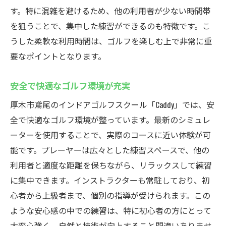
リアルなプレイ感覚を提供するシミュレー
す。特に混雑を避けるため、他の利用者が少ない時間帯
ター
を狙うことで、集中した練習ができるのも特徴です。こ
技術革新がもたらす新しい練習体験
うした柔軟な利用時間は、ゴルフを楽しむ上で非常に重
デジタルゴルフでスキルを磨く
要なポイントとなります。
世界130以上のコースをバーチャル体験
安全で快適なゴルフ環境が充実
シミュレーション技術による練習の効果
高精度データで自己分析と改善
厚木市鳶尾のインドアゴルフスクール「Caddy」では、安
無料体験で始める厚木市鳶尾のインドアゴルフ
全で快適なゴルフ環境が整っています。最新のシミュレ
スクール
ーターを使用することで、実際のコースに近い体験が可
能です。プレーヤーは広々とした練習スペースで、他の
初めての方にも安心の無料体験レッスン
利用者と適度な距離を保ちながら、リラックスして練習
気軽に試せるインドアゴルフの魅力
に集中できます。インストラクターも常駐しており、初
初心者歓迎！無料体験でスキルチェック
心者から上級者まで、個別の指導が受けられます。この
仲間を作るチャンスが広がる無料体験
ような安心感の中での練習は、特に初心者の方にとって
無料体験で見つけるゴルフの楽しさ
大変心強く、自然と技術が向上すること間違いありませ