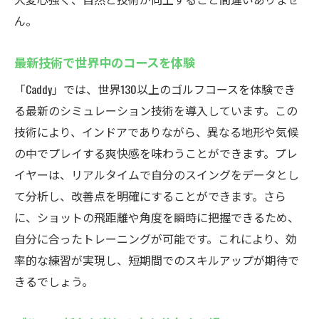
「Caddy」での無料体験参加の流れ
ん。
厚木市鳶尾のインドアゴルフスクールで仲間と
最新技術で世界中のコースを体験
モチベーションアップ
共通のゴルフ目標を持つ仲間との出会い
「Caddy」では、世界130以上のゴルフコースを体験でき
インドアゴルフでのコミュニティ形成
る最新のシミュレーション技術を導入しています。この
技術により、インドアでありながら、異なる地形や気候
仲間と共に成長するゴルフ体験
の中でプレイする爽快感を味わうことができます。プレ
チームで楽しむゴルフ競技
イヤーは、リアルタイムで自分のスイングをデータとし
友情を深めるインドアゴルフイベント
て分析し、改善点を明確にすることができます。さら
仲間と共有するゴルフの楽しさ
に、ショットの飛距離や角度を瞬時に把握できるため、
世界130以上のコースを体験できる厚木市鳶尾の
自分に合ったトレーニングが可能です。これにより、効
インドアゴルフスクールcaddy
率的な練習が実現し、短期間でのスキルアップが期待で
バーチャルで巡る世界の名門コース
きるでしょう。
多様なコース体験がもたらす上達の秘訣