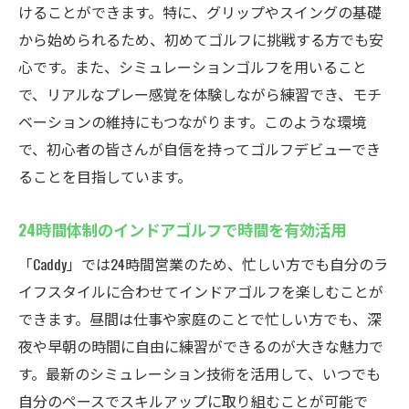
けることができます。特に、グリップやスイングの基礎
天候に左右されない練習環境
から始められるため、初めてゴルフに挑戦する方でも安
シミュレーションで世界のコースに挑戦
心です。また、シミュレーションゴルフを用いること
厚木市鳶尾のインドアゴルフスクールcaddyは24
で、リアルなプレー感覚を体験しながら練習でき、モチ
時間いつでも練習可能
ベーションの維持にもつながります。このような環境
忙しいライフスタイルに合わせた24時間対
で、初心者の皆さんが自信を持ってゴルフデビューでき
応
ることを目指しています。
深夜でも安心して練習できる環境
24時間体制のインドアゴルフで時間を有効活用
スケジュールに合わせた自由なゴルフ時間
24時間オープンで自分のペースで上達
「Caddy」では24時間営業のため、忙しい方でも自分のラ
夜間の利用にも便利なセキュリティ対策
イフスタイルに合わせてインドアゴルフを楽しむことが
できます。昼間は仕事や家庭のことで忙しい方でも、深
時間を選ばないゴルフの楽しみ方
夜や早朝の時間に自由に練習ができるのが大きな魅力で
最新のシミュレーション技術を駆使した厚木市
す。最新のシミュレーション技術を活用して、いつでも
鳶尾のインドアゴルフスクール
自分のペースでスキルアップに取り組むことが可能で