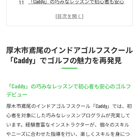
「Caddy」の巧みなレッスンで初心者も安心
のゴルフデビュー
24時間体制のインドアゴルフで時間を有効
活用
安全で快適なゴルフ環境が充実
厚木市鳶尾のインドアゴルフスクール
最新技術で世界中のコースを体験
「Caddy」でゴルフの魅力を再発見
ゴルフの新たな楽しみ方を共有する場
無料体験で気軽に始めるゴルフライフ
天候を気にせずゴルフを楽しめる厚木市鳶尾の
「Caddy」の巧みなレッスンで初心者も安心のゴルフ
インドアゴルフスクールcaddy
デビュー
全天候型のゴルフ練習場の利点
厚木市鳶尾のインドアゴルフスクール「Caddy」では、初
雨の日でも快適に過ごせるインドアゴルフ
心者を対象にした巧みなレッスンプログラムが充実して
「Caddy」でのシミュレーション技術が魅力
います。経験豊富なインストラクターが、個々のスキル
やニーズに合わせた指導を行い、楽しくスキルを身につ
気軽に参加できるインドアゴルフ体験