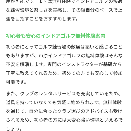
用が可能です。まずは無料体験でインドアゴルフの快適
千葉市原市で効率的にインドアゴルフを極める
な練習環境と楽しさを実感し、その後自分のペースで上
千葉市原市で選ぶべきインドアゴルフ練習
達を目指すことをおすすめします。
法
効率的なインドアゴルフでスコアアップを
初心者も安心のインドアゴルフ無料体験案内
目指す
初心者にとってゴルフ練習場の敷居は高いと感じること
インドアゴルフでデータ活用した自己分析
もありますが、市原インドアゴルフの無料体験はそんな
術
不安を解消します。専門のインストラクターが基礎から
ラウンド前の集中練習に最適なインドアゴ
丁寧に教えてくれるため、初めての方でも安心して参加
ルフ
可能です。
長く続けやすいインドアゴルフの環境づく
また、クラブのレンタルサービスも充実しているため、
り
道具を持っていなくても気軽に始められます。無料体験
を通じて、自分に合ったクラブ選びのアドバイスも受け
られるため、初心者の方には大変心強い環境といえるで
しょう。