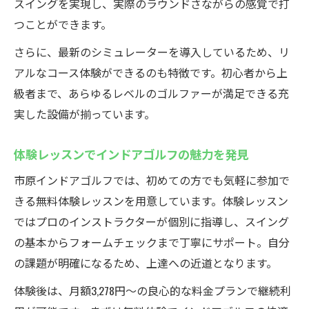
スイングを実現し、実際のラウンドさながらの感覚で打
好きな時間に通えるインドアゴルフメリッ
つことができます。
ト
さらに、最新のシミュレーターを導入しているため、リ
レッスン通い放題で着実なレベルアップ体
アルなコース体験ができるのも特徴です。初心者から上
験
級者まで、あらゆるレベルのゴルファーが満足できる充
予約ストレス不要の練習環境で差をつける
実した設備が揃っています。
インドアゴルフで予約不要の快適練習生活
体験レッスンでインドアゴルフの魅力を発見
混雑を気にせず楽しめるインドアゴルフ施
設
市原インドアゴルフでは、初めての方でも気軽に参加で
きる無料体験レッスンを用意しています。体験レッスン
行きたい時に練習できるインドアゴルフの
ではプロのインストラクターが個別に指導し、スイング
強み
の基本からフォームチェックまで丁寧にサポート。自分
予約ストレスフリーなインドアゴルフ活用
の課題が明確になるため、上達への近道となります。
法
快適練習の秘訣はインドアゴルフの自由度
体験後は、月額3,278円～の良心的な料金プランで継続利