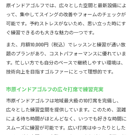
市原のインドアゴルフで自己分析を強化
原インドアゴルフでは、広々とした空間と最新設備によ
って、集中してスイングの改善やフォームのチェックが
クラブ試打も楽しめる牛久の魅力とは
可能です。予約ストレスがないため、思い立った時にす
インドアゴルフで豊富なクラブ試打体験
ぐ練習できるのも大きな魅力の一つです。
クラブ試打イベントで自分に合う一本発見
また、月額10,000円（税込）でレッスンと練習が通い放
レンタルサービス充実のインドアゴルフ施
題のプランがあり、コストパフォーマンスに優れていま
設
す。忙しい方でも自分のペースで継続しやすい環境は、
牛久で多彩なクラブ試打を楽しむ方法
技術向上を目指すゴルファーにとって理想的です。
クラブフィッティングでレベルアップする
練習
市原インドアゴルフの広々打席で練習充実
通い放題プランで叶う充実ゴルフ練習
市原インドアゴルフは地域最大級の10打席を完備し、
月額定額でインドアゴルフ通い放題の魅力
広々とした練習空間を提供しています。このため、混雑
インドアゴルフ練習が毎日の習慣になる理
による待ち時間がほとんどなく、いつでも好きな時間に
由
スムーズに練習が可能です。広い打席はゆったりとした
コスパ重視のインドアゴルフプラン活用法