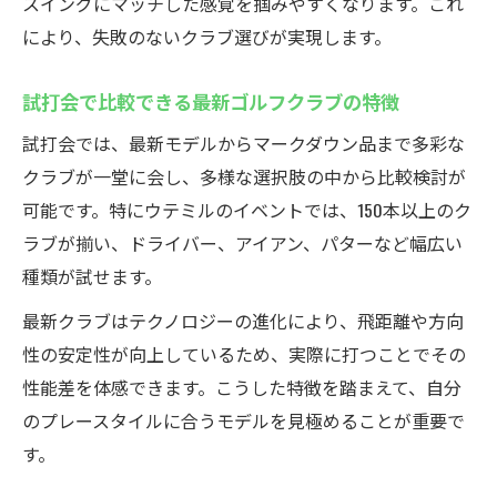
スイングにマッチした感覚を掴みやすくなります。これ
ゴルフクラブ試打会活用でミスショットを
により、失敗のないクラブ選びが実現します。
減らすコツ
初心者から安心の試打フィッティング体験談
試打会で比較できる最新ゴルフクラブの特徴
初心者でも安心なゴルフクラブ試打会の流
試打会では、最新モデルからマークダウン品まで多彩な
れ
クラブが一堂に会し、多様な選択肢の中から比較検討が
フィッティング体験で得られる初心者の成
可能です。特にウテミルのイベントでは、150本以上のク
長実感
ラブが揃い、ドライバー、アイアン、パターなど幅広い
失敗しないクラブ選びをスタッフが徹底サ
種類が試せます。
ポート
最新クラブはテクノロジーの進化により、飛距離や方向
実際のゴルフクラブ試打会体験者の声を紹
性の安定性が向上しているため、実際に打つことでその
介
性能差を体感できます。こうした特徴を踏まえて、自分
試打会参加で初心者が得た発見とポイント
のプレースタイルに合うモデルを見極めることが重要で
買取特典もお得なゴルフイベント攻略ガイド
す。
ゴルフクラブ試打会活用でお得な買取特典