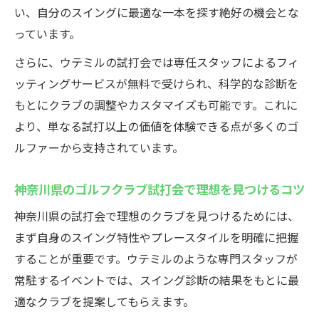
専門スタッフがサポートする試打会フィッ
い、自分のスイングに最適な一本を探す絶好の機会とな
ティング体験
っています。
ゴルフクラブ選びを変える神奈川県のフィ
さらに、ウテミルの試打会では専任スタッフによるフィ
ッティング会
ッティングサービスが無料で受けられ、科学的な診断を
フィッティング重視の試打会でスイングを
もとにクラブの調整やカスタマイズも可能です。これに
見直す方法
より、単なる試打以上の価値を体験できる点が多くのゴ
ウテミル試打会で体験できるフィッティン
ルファーから支持されています。
グの流れ
ウテミル試打会なら最新クラブを納得いくまで
神奈川県のゴルフクラブ試打会で理想を見つけるコツ
比較可能
神奈川県の試打会で理想のクラブを見つけるためには、
ウテミル試打会で最新クラブを徹底比較す
まず自身のスイング特性やプレースタイルを明確に把握
る方法
することが重要です。ウテミルのような専門スタッフが
ゴルフクラブ試打会で納得のいく選択がで
常駐するイベントでは、スイング診断の結果をもとに最
きる理由
適なクラブを提案してもらえます。