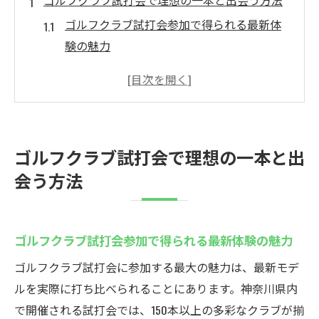
ゴルフクラブ試打会で理想の一本と出会う方法
ゴルフクラブ試打会参加で得られる最新体
験の魅力
神奈川県のゴルフクラブ試打会で理想を見
つけるコツ
自分に合うクラブを試打会で効率良く選ぶ
方法
ゴルフクラブ試打会で理想の一本と出
試打会で比較できる最新ゴルフクラブの特
会う方法
徴
フィッティング体験が充実した試打会の選
び方
ゴルフクラブ試打会参加で得られる最新体験の魅力
神奈川県で今注目のフィッティング体験情報
ゴルフクラブ試打会に参加する最大の魅力は、最新モデ
神奈川県のゴルフクラブ試打会で実感する
ルを実際に打ち比べられることにあります。神奈川県内
フィッティング効果
で開催される試打会では、150本以上の多彩なクラブが揃