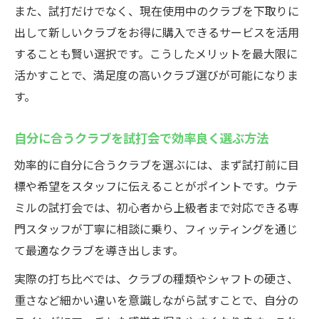
豊富なクラブ試打体験をウテミルで満喫す
また、試打だけでなく、現在使用中のクラブを下取りに
るコツ
出して新しいクラブをお得に購入できるサービスを活用
ウテミル試打会で複数クラブを打ち比べる
することも賢い選択です。こうしたメリットを最大限に
ポイント
活かすことで、満足度の高いクラブ選びが可能になりま
専門スタッフと相談しながらクラブを選ぶ
す。
安心感
自分に合うクラブを試打会で効率良く選ぶ方法
スイングに合うクラブ選びをサポートする秘訣
ゴルフクラブ試打会でスイング分析を体験
効率的に自分に合うクラブを選ぶには、まず試打前に目
する意義
標や希望をスタッフに伝えることがポイントです。ウテ
ミルの試打会では、初心者から上級者まで対応できる専
フィッティングで自分に合うクラブを見極
門スタッフが丁寧に相談に乗り、フィッティングを通じ
める方法
て最適なクラブを導き出します。
専門アドバイスで理想のクラブ選びを実現
実際の打ち比べでは、クラブの種類やシャフトの硬さ、
最新技術を活用したスイング診断のポイン
重さなど細かい違いを意識しながら試すことで、自分の
ト