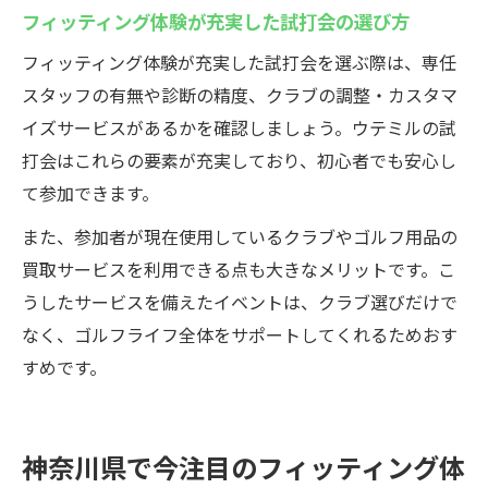
を得る方法
フィッティング体験が充実した試打会の選び方
イベント特典を活用して賢くクラブを乗り
フィッティング体験が充実した試打会を選ぶ際は、専任
換えるコツ
スタッフの有無や診断の精度、クラブの調整・カスタマ
買取サービスのある試打会で得するポイン
イズサービスがあるかを確認しましょう。ウテミルの試
ト
打会はこれらの要素が充実しており、初心者でも安心し
クラブやグッズの高価買取が魅力のイベン
て参加できます。
ト選び
また、参加者が現在使用しているクラブやゴルフ用品の
ゴルフクラブ試打会で下取りを活用する流
買取サービスを利用できる点も大きなメリットです。こ
れ
うしたサービスを備えたイベントは、クラブ選びだけで
なく、ゴルフライフ全体をサポートしてくれるためおす
すめです。
神奈川県で今注目のフィッティング体