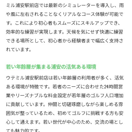
て上達
ミル浦安駅前店では最新のシミュレーターを導入し、雨
個別指導と最新設備で効率的なスキルアッ
や風に左右されることなくリアルなコース体験が可能で
プ
す。これにより初心者もスムーズにスキルアップでき、
24時間営業で自分のペースで継続練習が可
効率的な練習が実現します。天候を気にせず快適に練習
能
できる場所として、初心者から経験者まで幅広く支持さ
ゴルフクラブ発送対応で遠方利用もスムー
れています。
ズ
若い年齢層が集まる浦安の活気ある環境
若い世代が多いから仲間作りも楽しめる環
境
ウテミル浦安駅前店は若い年齢層の利用者が多く、活気
ある環境が特徴です。若者のニーズに合わせた24時間営
駅近でアクセス抜群のウテミルで無理なく
業やリーズナブルな料金設定が若年層のゴルフ人口増加
通える
に貢献しています。仲間と切磋琢磨しながら楽しめる雰
地域最安値！浦安駅すぐのインドアゴルフ
囲気が整っているため、初めてゴルフに挑戦する方も安
インドアゴルフスクールが地域最安値で利
心して通えます。若い世代が中心のため、交流の場とし
用可能
ても魅力的です。