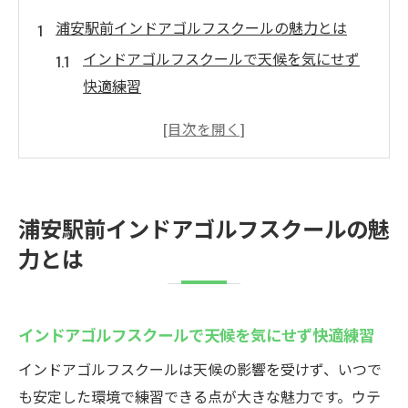
浦安駅前インドアゴルフスクールの魅力とは
インドアゴルフスクールで天候を気にせず
快適練習
若い年齢層が集まる浦安の活気ある環境
駅から徒歩30秒で通いやすいインドアゴル
フ体験
クラブフィッティングや発送サービスも充
浦安駅前インドアゴルフスクールの魅
実
力とは
無料バック預かりで手ぶら通学が可能に
地域最安値のインドアゴルフスクールが人
気
インドアゴルフスクールで天候を気にせず快適練習
ウテミル浦安駅前店でゴルフスキルを磨こう
インドアゴルフスクールは天候の影響を受けず、いつで
インドアゴルフスクールで初心者も安心し
も安定した環境で練習できる点が大きな魅力です。ウテ