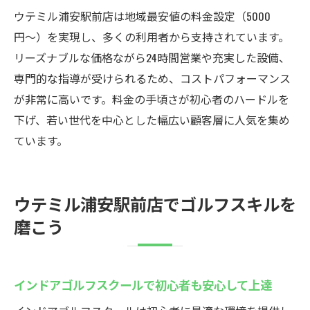
最新シミュレーターで楽しくスキルアップ
ウテミル浦安駅前店は地域最安値の料金設定（5000
若い世代の仲間と一緒に成長できる環境
円〜）を実現し、多くの利用者から支持されています。
無料体験や見学で気軽にスタート可能
リーズナブルな価格ながら24時間営業や充実した設備、
駅から近くて継続しやすい初心者向け施設
専門的な指導が受けられるため、コストパフォーマンス
が非常に高いです。料金の手頃さが初心者のハードルを
浦安駅前で快適なインドアゴルフを体験
下げ、若い世代を中心とした幅広い顧客層に人気を集め
インドアゴルフスクールで季節問わず快適
ています。
練習
静かな環境と最新設備で集中できる空間
クラブの発送やフィッティングにも対応
ウテミル浦安駅前店でゴルフスキルを
駅から30秒の好立地で通いやすさ抜群
磨こう
若者が多いから新しい友人も作りやすい
コスパ最強のインドアゴルフ体験が叶う
インドアゴルフスクールで初心者も安心して上達
ウテミル浦安駅前店のインドアゴルフ最新情報