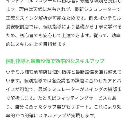
インドアゴルフスクールの最新設備とサー
インドアゴルフスクールは初心者に最適な環境を提供し
ビス紹介
ます。理由は天候に左右されず、最新シミュレーターで
正確なスイング解析が可能なためです。例えばウテミル
24時間営業で新しい練習スタイルを提案
浦安駅前店では、個別指導により基礎から丁寧に学べる
若い世代に人気のワケと利用者の声
ため、初心者でも安心して上達できます。従って、効率
お得な地域最安値プラン情報もチェック
的にスキル向上を目指せます。
快適アクセスと充実サポート体制が魅力
今注目の浦安駅前インドアゴルフスクール
個別指導と最新設備で効率的なスキルアップ
情報
ウテミル浦安駅前店は個別指導と最新設備を兼ね備えて
います。個別指導では各受講者の課題に合わせたアドバ
イスが可能で、最新シミュレーターがスイングの細部ま
で解析します。たとえばフィッティングサービスもあ
り、自分に合ったクラブ選びもサポート。これにより効
率的かつ的確にスキルアップが実現します。