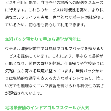
ビスも利用可能で、自宅や他の場所への配送をスムーズ
24時間営業！ウテミル浦安で自由に練習
に行えます。これらのサービスは利便性を高め、より快
インドアゴルフスクールで24時間好きな時
適なゴルフライフを実現。専門的なサポート体制が整っ
に練習
ているため、初心者も安心して利用できます。
夜間や早朝も通えるから忙しい人に最適
無料バック預かりで手ぶら通学が可能に
自分のライフスタイルに合わせて続けやす
い
ウテミル浦安駅前店では無料でゴルフバッグを預かるサ
無料バック預かりで仕事帰りも手ぶらでOK
ービスを提供しています。これにより、手ぶらで通学が
可能となり、荷物の負担を軽減。仕事帰りや学校帰りに
いつでも利用できるので習慣化しやすい
気軽に立ち寄れる環境が整っています。無料バック預か
駅近で深夜も安心して通える環境が魅力
りは継続的な通学を支える大きなポイントであり、忙し
初心者も安心の浦安駅前ゴルフスクール
い方でも無理なくゴルフ練習を続けられる利便性の高さ
インドアゴルフスクールは初心者サポート
が評価されています。
が充実
個別レッスンで基礎からしっかり学べる
地域最安値のインドアゴルフスクールが人気