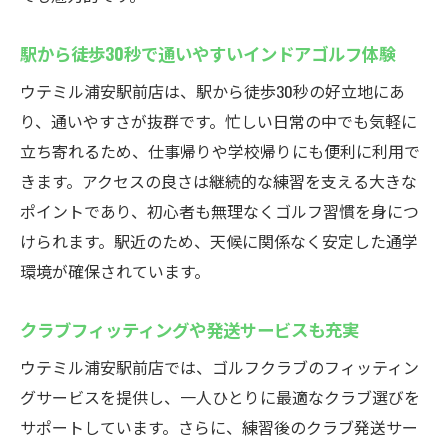
コストパフォーマンス重視の方におすすめ
5000円〜で充実したサービスを体験
駅から徒歩30秒で通いやすいインドアゴルフ体験
他のインドアゴルフ施設と比較してもお得
ウテミル浦安駅前店は、駅から徒歩30秒の好立地にあ
駅近で時間も費用も節約できるゴルフ練習
り、通いやすさが抜群です。忙しい日常の中でも気軽に
手軽にインドアゴルフを始めたい方に最適
立ち寄れるため、仕事帰りや学校帰りにも便利に利用で
若者に人気の浦安インドアゴルフスクール
きます。アクセスの良さは継続的な練習を支える大きな
ポイントであり、初心者も無理なくゴルフ習慣を身につ
インドアゴルフスクールは若い年齢層に好
けられます。駅近のため、天候に関係なく安定した通学
評
環境が確保されています。
活気ある雰囲気で初心者もすぐ馴染める
交流が広がるからゴルフ仲間も自然に増え
クラブフィッティングや発送サービスも充実
る
ウテミル浦安駅前店では、ゴルフクラブのフィッティン
フィッティングサービスで上達をサポート
グサービスを提供し、一人ひとりに最適なクラブ選びを
柔軟な営業時間で学生や社会人も安心
サポートしています。さらに、練習後のクラブ発送サー
地域最安値の料金が若者に選ばれる理由