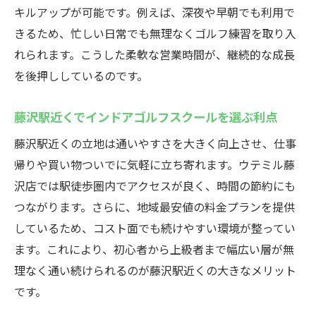
クール
キルアップが可能です。例えば、深夜や早朝でも利用で
ウテミル藤沢店で受けられる丁寧なレッス
きるため、忙しい日常でも無理なくゴルフ練習を取り入
ン内容
れられます。こうした柔軟な営業時間が、継続的な成長
インドアゴルフスクールで無料貸出クラブ
を後押ししているのです。
を活用
藤沢駅近くでインドアゴルフスクールを選ぶ利点
藤沢のインドアゴルフスクールは初心者に
も最適
藤沢駅近くの立地は通いやすさを大きく向上させ、仕事
ウテミル藤沢店の通いやすさとサポート体
帰りや買い物ついでに気軽に立ち寄れます。ウテミル藤
制
沢店では駅徒歩圏内でアクセスが良く、時間の節約にも
つながります。さらに、地域最安値の料金プランを提供
インドアゴルフスクールが初心者に人気の
しているため、コスト面でも続けやすい環境が整ってい
理由
ます。これにより、初心者から上級者まで幅広い層が無
手ぶらで通える藤沢のインドアゴルフ
理なく通い続けられるのが藤沢駅近くの大きなメリット
インドアゴルフスクールで手ぶら通学を実
です。
現