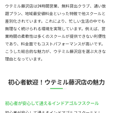
地域で話題のインドアゴルフスクールを選
ウテミル藤沢店は24時間営業、無料貸出クラブ、通い放
ぶ理由
題プラン、地域最安値料金といった特徴で他スクールと
差別化されています。これにより、忙しい生活の中でも
ウテミル藤沢店の利用者レビューから学ぶ
無理なく続けられる環境を実現しています。例えば、営
利点
業時間の柔軟性は多くのスクールが提供できない利便性
24時間営業！ウテミル藤沢店の利便性
であり、料金面でもコストパフォーマンスが高いです。
インドアゴルフスクールの24時間営業が嬉
こうした総合的な魅力が、ウテミル藤沢店を選ぶ大きな
しい理由
理由となっています。
忙しい社会人も通えるインドアゴルフスク
ール
ウテミル藤沢店の柔軟な予約システムにつ
初心者歓迎！ウテミル藤沢店の魅力
いて
インドアゴルフスクールで自分のペースを
大切に
初心者が安心して通えるインドアゴルフスクール
深夜や早朝も練習できるインドアゴルフの
初心者が安心して通えるインドアゴルフスクールとし