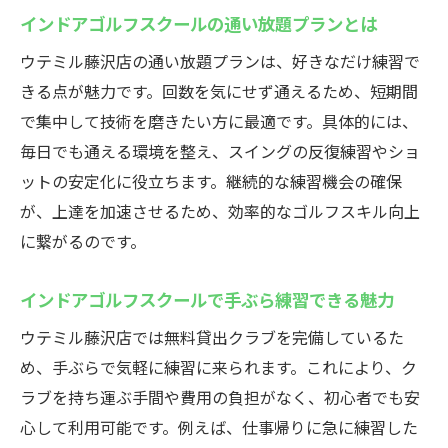
無料貸出クラブのある藤沢のインドアゴル
インドアゴルフスクールの通い放題プランとは
フ事情
ウテミル藤沢店の通い放題プランは、好きなだけ練習で
忙しい方も通いやすいインドアゴルフスク
きる点が魅力です。回数を気にせず通えるため、短期間
ール
で集中して技術を磨きたい方に最適です。具体的には、
ウテミル藤沢店の快適な手ぶらゴルフ環境
毎日でも通える環境を整え、スイングの反復練習やショ
インドアゴルフスクールで気軽に練習を続
ットの安定化に役立ちます。継続的な練習機会の確保
ける
が、上達を加速させるため、効率的なゴルフスキル向上
手軽さが魅力の藤沢インドアゴルフスクー
に繋がるのです。
ル
インドアゴルフスクールで手ぶら練習できる魅力
ウテミル藤沢店でゴルフ技術を向上させよう
インドアゴルフスクールでスイング技術を
ウテミル藤沢店では無料貸出クラブを完備しているた
磨く
め、手ぶらで気軽に練習に来られます。これにより、ク
藤沢駅近くでゴルフ上達を目指すならここ
ラブを持ち運ぶ手間や費用の負担がなく、初心者でも安
心して利用可能です。例えば、仕事帰りに急に練習した
ウテミル藤沢店の最新機器とレッスン内容