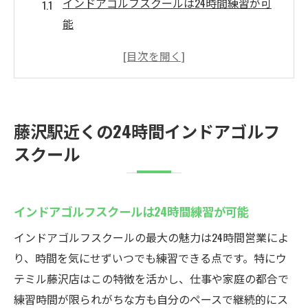
インドアゴルフスクールは24時間練習が可
能
藤沢駅近くでインドアゴルフスクールを選
ぶ利点
インドアゴルフスクールの通い放題プラン
とは
藤沢駅近くの24時間インドアゴルフ
インドアゴルフスクールで手ぶら練習でき
スクール
る魅力
初心者も安心できるインドアゴルフスクー
ルの環境
インドアゴルフスクールは24時間練習が可能
ウテミル藤沢店と他インドアゴルフスクー
インドアゴルフスクールの最大の魅力は24時間営業によ
ル比較
り、時間を気にせずいつでも練習できる点です。特にウ
初心者歓迎！ウテミル藤沢店の魅力
テミル藤沢店はこの特徴を活かし、仕事や家庭の都合で
初心者が安心して通えるインドアゴルフス
練習時間が限られがちな方も自分のペースで継続的にス