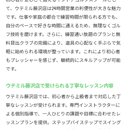
強み
て、ウテミル藤沢店は24時間営業の利便性が大きな魅力
藤沢のインドアゴルフスクールが選ばれる
です。仕事や家庭の都合で練習時間が限られる方でも、
理由
自分のペースで好きな時間に通えるため、無理なくゴル
フ技術を磨けます。さらに、練習通い放題のプランと無
インドアゴルフなら藤沢駅のウテミルへ
料貸出クラブの完備により、道具の心配なく手ぶらで気
駅近で通いやすいインドアゴルフスクール
軽に始められる環境が整っています。これにより初心者
の魅力
もプレッシャーを感じず、継続的にスキルアップが可能
ウテミル藤沢店で始めるインドアゴルフの
です。
第一歩
インドアゴルフスクール利用のメリットと
ウテミル藤沢店で受けられる丁寧なレッスン内容
は
ウテミル藤沢店では、初心者から上級者まで対応した丁
藤沢駅周辺でインドアゴルフが人気の理由
寧なレッスンが受けられます。専門インストラクターに
ウテミル藤沢店の安心サポート体制を解説
よる個別指導で、一人ひとりの課題や目標に合わせたレ
自分に合ったインドアゴルフスクールの選
ッスンプランを提供。ステップバイステップでスイング
び方