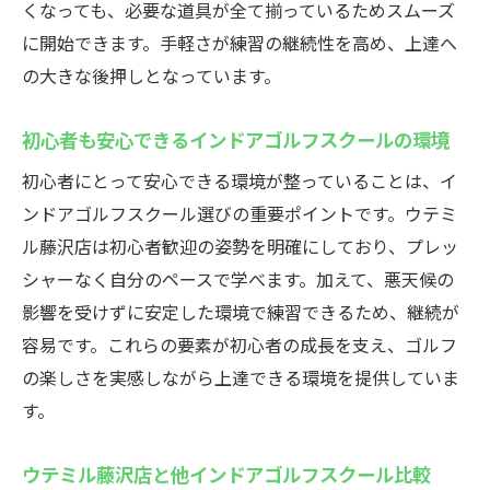
くなっても、必要な道具が全て揃っているためスムーズ
インドアゴルフスクールで効率的な練習を
に開始できます。手軽さが練習の継続性を高め、上達へ
実現
の大きな後押しとなっています。
初心者から上級者まで満足の指導体制
ゴルフフィッティングも充実のインドアゴ
初心者も安心できるインドアゴルフスクールの環境
ルフ
初心者にとって安心できる環境が整っていることは、イ
藤沢でインドアゴルフを楽しむならウテミル
ンドアゴルフスクール選びの重要ポイントです。ウテミ
インドアゴルフスクールで快適な練習時間
ル藤沢店は初心者歓迎の姿勢を明確にしており、プレッ
を提供
シャーなく自分のペースで学べます。加えて、悪天候の
藤沢で楽しむインドアゴルフの魅力ポイン
影響を受けずに安定した環境で練習できるため、継続が
ト
容易です。これらの要素が初心者の成長を支え、ゴルフ
ウテミル藤沢店ならシミュレーションゴル
の楽しさを実感しながら上達できる環境を提供していま
フも体験可
す。
インドアゴルフスクールでストレスなく上
ウテミル藤沢店と他インドアゴルフスクール比較
達