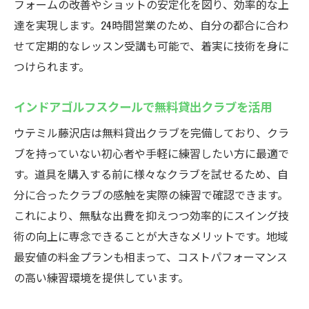
フォームの改善やショットの安定化を図り、効率的な上
初心者必見！ウテミル藤沢店の魅力
達を実現します。24時間営業のため、自分の都合に合わ
初心者でも続けやすいインドアゴルフスク
せて定期的なレッスン受講も可能で、着実に技術を身に
ール
つけられます。
ウテミル藤沢店でゴルフデビューを応援
インドアゴルフスクールで無料貸出クラブを活用
インドアゴルフスクールで基礎から学べる
理由
ウテミル藤沢店は無料貸出クラブを完備しており、クラ
ブを持っていない初心者や手軽に練習したい方に最適で
通いやすい料金プランが魅力のインドアゴ
す。道具を購入する前に様々なクラブを試せるため、自
ルフ
分に合ったクラブの感触を実際の練習で確認できます。
藤沢のインドアゴルフで安心スタートを切
これにより、無駄な出費を抑えつつ効率的にスイング技
る
術の向上に専念できることが大きなメリットです。地域
ウテミル藤沢店で体験できるサービスの特
最安値の料金プランも相まって、コストパフォーマンス
徴
の高い練習環境を提供しています。