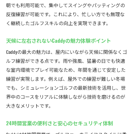
Caddy
朝でも利用可能で、集中してスイングやパッティングの
予約制で待たずに練習できるインドアゴル
反復練習が可能です。これにより、忙しい方でも無理な
フスクール
く継続したゴルフスキルの向上を実現できます。
深夜や早朝も使えるシミュレーションゴル
フ体験
天候に左右されないCaddyの魅力体験ポイント
セコム見守りシステムで安心して利用でき
Caddyの最大の魅力は、屋内にいながら天候に関係なくゴ
る環境
ルフ練習ができる点です。雨や強風、猛暑の日でも快適
レンタルクラブ・シューズが無料で手軽に
な室内環境でプレイ可能なため、年間を通じて安定した
練習開始
練習が実現します。例えば、屋外での練習が難しい冬場
スケジュールに合わせた柔軟なゴルフ練習
でも、シミュレーションゴルフの最新技術を活用し、世
が可能
界中のコースをリアルに体験しながら技術を磨けるのが
大きなメリットです。
会員専用システムでプライバシーを守りな
がら利用
24時間営業の便利さと安心のセキュリティ体制
厚木市でインドアゴルフを始めるならCaddyへ