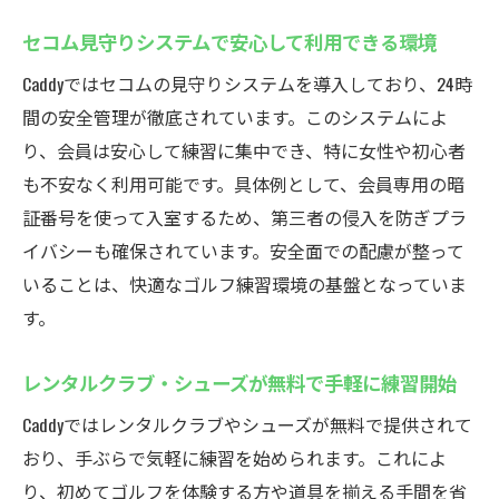
利点
セコム見守りシステムで安心して利用できる環境
厚木市鳶尾のCaddyで最新のゴルフシミュレータ
Caddyではセコムの見守りシステムを導入しており、24時
ーを体験
間の安全管理が徹底されています。このシステムによ
インドアゴルフスクールで最新設備を体感
り、会員は安心して練習に集中でき、特に女性や初心者
しよう
も不安なく利用可能です。具体例として、会員専用の暗
世界のコースを再現するシミュレーション
証番号を使って入室するため、第三者の侵入を防ぎプラ
技術
イバシーも確保されています。安全面での配慮が整って
スイング解析で理想的なフォームを目指す
いることは、快適なゴルフ練習環境の基盤となっていま
方法
す。
最新シミュレーターで効率的な上達を実現
レンタルクラブ・シューズが無料で手軽に練習開始
データで見る自分の成長と練習成果の確認
Caddyではレンタルクラブやシューズが無料で提供されて
Caddyの最新ゴルフ体験を無料で試すチャン
おり、手ぶらで気軽に練習を始められます。これによ
ス
り、初めてゴルフを体験する方や道具を揃える手間を省