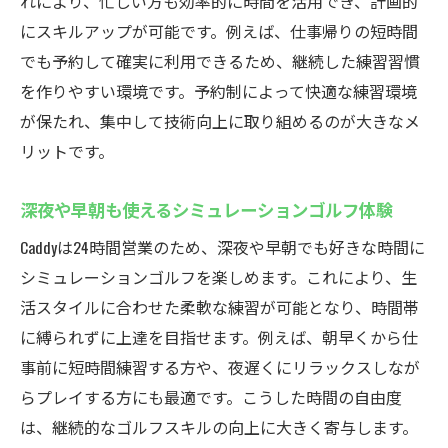
れにより、忙しい方も効率的に時間を活用でき、計画的
左打席対応で幅広いゴルファーが楽しめる
にスキルアップが可能です。例えば、仕事帰りの短時間
施設
でも予約して確実に利用できるため、継続した練習習慣
初心者から上級者までサポートするスクー
を作りやすい環境です。予約制によって快適な練習環境
ル体制
が保たれ、集中して技術向上に取り組めるのが大きなメ
天候に左右されないCaddyのゴルフ練習場
リットです。
室内環境で年間を通じて快適な練習が可能
深夜や早朝も使えるシミュレーションゴルフ体験
インドアゴルフスクールで効率よくスキル
アップ
Caddyは24時間営業のため、深夜や早朝でも好きな時間に
シミュレーションゴルフを楽しめます。これにより、生
天候不問のシミュレーションゴルフ体験を
活スタイルに合わせた柔軟な練習が可能となり、時間帯
解説
に縛られずに上達を目指せます。例えば、朝早くから仕
厚木で人気の天候対策型ゴルフ練習場の実
事前に短時間練習する方や、夜遅くにリラックスしなが
力
らプレイする方にも最適です。こうした時間の自由度
仕事帰りにも通いやすい立地と24時間営業
は、継続的なゴルフスキルの向上に大きく寄与します。
雨の日も安心なインドアゴルフスクールの