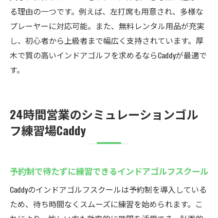
シミュレーションゴルフの楽しみ方と活用
る理由の一つです。例えば、左打席も用意され、多様な
術
プレーヤーに対応可能。また、無料レンタル用品が充実
初心者向け無料体験で不安を解消するコツ
し、初心者から上級者まで幅広く支持されています。厚
木で質の高いインドアゴルフを求めるならCaddyが最適で
厚木で話題のインドアゴルフスクール体験
す。
談
インドアゴルフスクールCaddyの魅力と特徴
会員専用システムで安心して練習できる環
24時間営業のシミュレーションゴル
境
フ練習場Caddy
インドアゴルフスクールならではの快適設
備
無料レンタルサービスが手軽なゴルフ体験
予約制で待たずに練習できるインドアゴルフスクール
を実現
Caddyのインドアゴルフスクールは予約制を導入している
24時間予約制でライフスタイルに合わせて
ため、待ち時間なくスムーズに練習を始められます。こ
練習