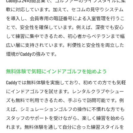
Caddyは24時間営業で、ゴルファーのライフスタイルに柔
インドアゴルフスクールで初心者も安心の
軟に対応しています。加えて、セコムの見守りシステム
サポート
を導入し、会員専用の暗証番号による入室管理を行うこ
無料体験を活用してゴルフデビューを応援
とで、安全性を確保しています。例えば、深夜でも安心
厚木のインドアゴルフで新たな趣味を見つ
して練習に集中できるため、初心者からベテランまで幅
ける
広い層に支持されています。利便性と安全性を両立した
効率的な練習環境が上達への近道となる理
環境がCaddyの強みです。
由
左打席にも対応し幅広いゴルファーが楽し
無料体験で気軽にインドアゴルフを始めよう
める
Caddyでは無料体験を実施しており、初めての方でも気軽
オンライン予約で簡単に練習スケジュール
にインドアゴルフを試せます。レンタルクラブやシュー
管理
ズも無料で利用できるため、手ぶらで訪問可能です。例
Caddyのシミュレーションゴルフでスキルアップ
えば、シミュレーションゴルフの操作に不慣れな方でも
インドアゴルフスクールの最新シミュレー
スタッフのサポートを受けながら、楽しく練習を始めら
ター体験
れます。無料体験を通して自分に合った練習スタイルを