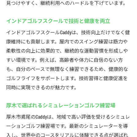
世界中のコースを屋内でプレイできる爽快
見つけやすく、継続利用へのハードルを下げています。
感
インドアゴルフスクールで技術と健康を両立
データ分析でスイングや飛距離を徹底サポ
ート
インドアゴルフスクールCaddyは、技術向上だけでなく健
康維持にも貢献します。屋内でのスイング練習は筋力や
Caddyなら効率的なスキルアップが目指せる
柔軟性の向上に効果的で、継続的な運動習慣を形成しや
理由
すい環境です。例えば、高齢者や体力に自信のない方
予約制で集中できるゴルフ練習環境の魅力
も、自分のペースで無理なく練習できるため、健康的な
自分の成長を実感できるインドアゴルフス
ゴルフライフをサポートします。技術習得と健康促進を
クール
同時に実現できるのが魅力です。
神奈川県厚木市でのインドアゴルフ体験ガイド
インドアゴルフスクール選びのポイントを
厚木で選ばれるシミュレーションゴルフ練習場
解説
厚木市鳶尾のCaddyは、地域で高い評価を受けるシミュレ
Caddyで体験できるゴルフ練習の流れを紹介
ーションゴルフ練習場です。最新のシミュレーターを導
予約方法や利用手順をわかりやすくご案内
入し、世界中のコースをリアルに体験できる点が選ばれ