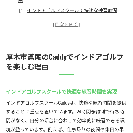
由
インドアゴルフスクールで快適な練習時間
を実現
天候に左右されないCaddyの魅力体験ポイン
ト
24時間営業の便利さと安心のセキュリティ
厚木市鳶尾のCaddyでインドアゴルフ
体制
を楽しむ理由
無料体験で気軽にインドアゴルフを始めよ
う
インドアゴルフスクールで技術と健康を両
インドアゴルフスクールで快適な練習時間を実現
立
インドアゴルフスクールCaddyは、快適な練習時間を提供
厚木で選ばれるシミュレーションゴルフ練
することに重点を置いています。24時間予約制で待ち時
習場
間がなく、自分の都合に合わせて効率的に練習できる環
24時間営業のシミュレーションゴルフ練習場
境が整っています。例えば、仕事帰りの夜間や休日の早