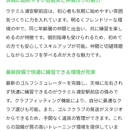
ル
ウテミル浦安駅前店は、初心者も気軽に始めやすい雰囲
ウテミル浦安のインドアゴルフスクールの魅力
気づくりに力を入れています。明るくフレンドリーな環
最新設備と快適空間が魅力のインドアゴル
境の中で、同じ年齢層の仲間と出会い、共に練習を楽し
フスクール
めるのが特徴です。個別指導も受けられるため、初めて
年齢層が若い利用者が多い理由を徹底分析
の方でも安心してスキルアップが可能。仲間と切磋琢磨
しながらゴルフを学べる点が大きな魅力です。
通いやすい立地と親しみやすい雰囲気を紹
介
最新設備で快適に練習できる環境が充実
コストパフォーマンスとサービス内容の両
立
最新のゴルフシミュレーターを完備し、天候に左右され
ず快適に練習できるのがウテミル浦安駅前店の強みで
初心者から中級者まで満足できるレッスン
す。クラブフィッティング機能により、自分に最適なク
内容
ラブ選びも可能。また、ゴルフクラブの発送がスタジオ
ゴルフを楽しく続けられるサポート体制
からできるため、手間なく道具の管理ができます。これ
らの設備が質の高いトレーニング環境を提供していま