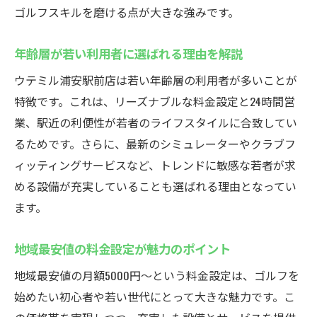
24時間営業で学校帰りや仕事後にも練習可
ゴルフスキルを磨ける点が大きな強みです。
能
年齢層が若い利用者に選ばれる理由を解説
リーズナブルな料金とコスパ重視の方にも
最適
ウテミル浦安駅前店は若い年齢層の利用者が多いことが
特徴です。これは、リーズナブルな料金設定と24時間営
初心者も安心して利用できるサポート体制
業、駅近の利便性が若者のライフスタイルに合致してい
24時間営業のインドアゴルフスクールを浦安で
るためです。さらに、最新のシミュレーターやクラブフ
インドアゴルフスクールの24時間営業がも
ィッティングサービスなど、トレンドに敏感な若者が求
たらす利便性
める設備が充実していることも選ばれる理由となってい
忙しい日常でも思い立った時にゴルフ練習
ます。
可能
早朝深夜の利用にも対応した設備とサービ
地域最安値の料金設定が魅力のポイント
ス
地域最安値の月額5000円〜という料金設定は、ゴルフを
シフト制勤務や学生にも嬉しい柔軟な利用
始めたい初心者や若い世代にとって大きな魅力です。こ
時間