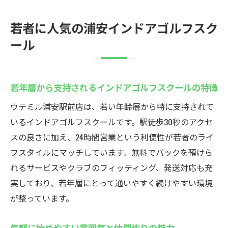
年齢層が若く同世代と切磋琢磨できる環境
若者に人気の浦安インドアゴルフスク
フィッティングやクラブ発送で初心者も安
ール
心
浦安駅徒歩30秒のインドアゴルフスクールウテ
ミル
若年層から支持されるインドアゴルフスクールの特徴
駅近のインドアゴルフスクールで通いやす
ウテミル浦安駅前店は、若い年齢層から特に支持されて
さ抜群
いるインドアゴルフスクールです。駅徒歩30秒のアクセ
短時間でも効率よく練習できる立地の良さ
スの良さに加え、24時間営業という利便性が若者のライ
24時間営業で好きなタイミングに利用可能
フスタイルにマッチしています。無料でバックを預けら
クラブのフィッティングや発送も駅近で便
れるサービスやクラブのフィッティング、発送対応も充
利
実しており、若年層にとって通いやすく続けやすい環境
通勤通学途中にも立ち寄れるアクセスの魅
が整っています。
力
急な空き時間にも通える柔軟な利用スタイ
気軽に始めやすい雰囲気と仲間作りの魅力