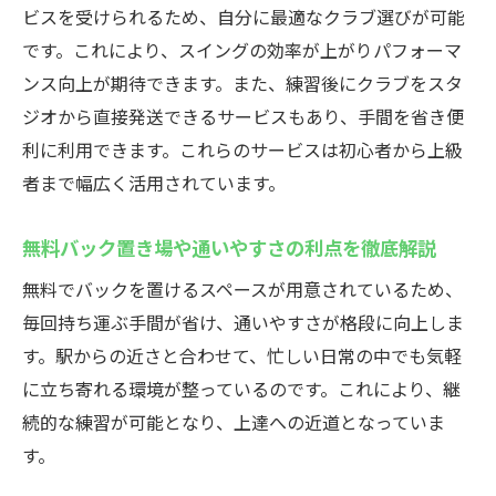
徒歩30秒で通えるインドアゴルフスクール
ビスを受けられるため、自分に最適なクラブ選びが可能
の利点
です。これにより、スイングの効率が上がりパフォーマ
駅近で通学や通勤途中に立ち寄れる利便性
ンス向上が期待できます。また、練習後にクラブをスタ
無料バック置き場で手ぶら通学も可能
ジオから直接発送できるサービスもあり、手間を省き便
初心者も安心して通えるサポート体制
利に利用できます。これらのサービスは初心者から上級
者まで幅広く活用されています。
予約不要で気軽に練習できるシステムの魅
力
無料バック置き場や通いやすさの利点を徹底解説
定期的なレッスンで着実に上達できる環境
無料でバックを置けるスペースが用意されているため、
初心者に優しい浦安のインドアゴルフスクール
毎回持ち運ぶ手間が省け、通いやすさが格段に向上しま
インドアゴルフスクール初心者向けサポー
す。駅からの近さと合わせて、忙しい日常の中でも気軽
トの充実
に立ち寄れる環境が整っているのです。これにより、継
個別指導で基礎から丁寧に学べる仕組み
続的な練習が可能となり、上達への近道となっていま
未経験者でも安心の体験レッスンや設備
す。
楽しく続けられる雰囲気と仲間作りの場