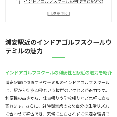
インドアゴルフスクールの利便性と駅近の
魅力を紹介
年齢層が若い利用者に選ばれる理由を解説
地域最安値の料金設定が魅力のポイント
24時間営業の強みと生活リズムへの対応力
浦安駅近のインドアゴルフスクールウ
クラブフィッティングや発送サービスの活
テミルの魅力
用法
無料バック置き場や通いやすさの利点を徹
底解説
インドアゴルフスクールの利便性と駅近の魅力を紹介
若者に人気の浦安インドアゴルフスクール
浦安駅前に位置するウテミルのインドアゴルフスクール
若年層から支持されるインドアゴルフスク
は、駅から徒歩30秒という抜群のアクセスが魅力です。
ールの特徴
利便性の高さから、仕事帰りや学校帰りなど気軽に立ち
気軽に始めやすい雰囲気と仲間作りの魅力
寄れます。さらに、24時間営業のため自分の生活リズム
最新設備で快適に練習できる環境が充実
に合わせて練習でき、天候に左右されずに快適な環境で