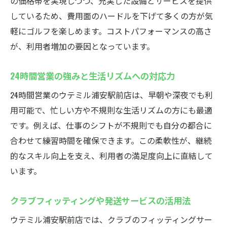
の価格帯を実現しつつ、充実した設備とサービスを提供
通勤通学前後にも気軽に立ち寄れる立地
しているため、費用面のハードルを下げて多くの方が気
時間に縛られずゴルフを続けやすい環境
軽にゴルフを楽しめます。コストパフォーマンスの高さ
地域最安値！ウテミル浦安インドアゴルフスク
が、利用者増加の要因となっています。
ール紹介
24時間営業の強みと生活リズムへの対応力
インドアゴルフスクールの地域最安値を実
現する理由
24時間営業のウテミル浦安駅前店は、早朝や深夜でも利
月額5000円台から始められるコストパフォ
用可能で、忙しい方や不規則な生活リズムの方にも最適
ーマンス
です。例えば、仕事のシフトが不規則でも自分の都合に
合わせて練習時間を確保できます。この柔軟性が、継続
料金比較で選ばれる浦安駅前の魅力
的なスキル向上を支え、利用者の満足度向上に直結して
低価格ながら充実したサービス内容を紹介
います。
若い世代にも通いやすい料金設定の工夫
お得に利用できるポイントや特典情報
クラブフィッティングや発送サービスの活用法
手軽に通える浦安のインドアゴルフスクール
ウテミル浦安駅前店では、クラブのフィッティングサー