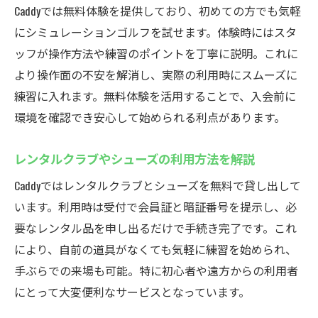
Caddyでは無料体験を提供しており、初めての方でも気軽
シミュレーションゴルフで幅広いコースを
にシミュレーションゴルフを試せます。体験時にはスタ
攻略
ッフが操作方法や練習のポイントを丁寧に説明。これに
左打席完備！厚木市鳶尾のCaddyで練習
より操作面の不安を解消し、実際の利用時にスムーズに
左打席も充実したインドアゴルフスクール
練習に入れます。無料体験を活用することで、入会前に
の魅力
環境を確認でき安心して始められる利点があります。
左利きゴルファーも安心の練習環境を提供
インドアゴルフスクールで左右のスイング
レンタルクラブやシューズの利用方法を解説
練習も可能
Caddyではレンタルクラブとシューズを無料で貸し出して
左打席対応で幅広いゴルファーにおすすめ
います。利用時は受付で会員証と暗証番号を提示し、必
インドアゴルフスクールで快適な左打席利
要なレンタル品を申し出るだけで手続き完了です。これ
用方法
により、自前の道具がなくても気軽に練習を始められ、
手ぶらでの来場も可能。特に初心者や遠方からの利用者
左打ち初心者も安心して始められるサポー
にとって大変便利なサービスとなっています。
ト体制