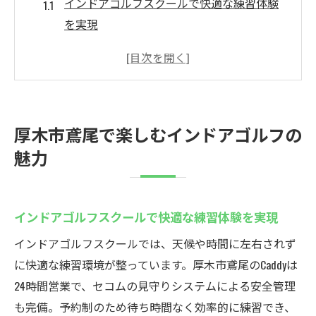
インドアゴルフスクールで快適な練習体験
を実現
シミュレーションゴルフの楽しみ方と厚木
での魅力
全天候型のインドアゴルフスクールのメリ
ット
厚木市鳶尾で楽しむインドアゴルフの
ゴルフ仲間と楽しむインドアゴルフの活用
魅力
法
インドアゴルフスクールで身につく最新ス
キル
インドアゴルフスクールで快適な練習体験を実現
厚木で選ばれるインドアゴルフスクールの
インドアゴルフスクールでは、天候や時間に左右されず
特徴
に快適な練習環境が整っています。厚木市鳶尾のCaddyは
シミュレーションゴルフ練習場Caddyの使い方
24時間営業で、セコムの見守りシステムによる安全管理
インドアゴルフスクールの利用方法と予約
も完備。予約制のため待ち時間なく効率的に練習でき、