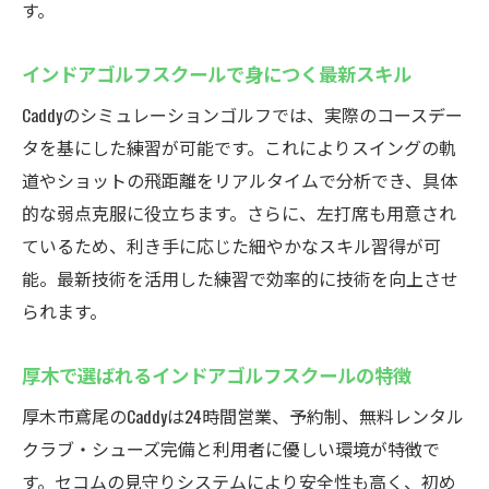
す。
防犯面に優れたインドアゴルフスクールの
魅力
インドアゴルフスクールで身につく最新スキル
安心して練習できるインドアゴルフ環境の
Caddyのシミュレーションゴルフでは、実際のコースデー
工夫
タを基にした練習が可能です。これによりスイングの軌
セキュリティ重視のインドアゴルフスクー
道やショットの飛距離をリアルタイムで分析でき、具体
ル選び
的な弱点克服に役立ちます。さらに、左打席も用意され
ゴルフスキルを上達させるCaddyの特長
ているため、利き手に応じた細やかなスキル習得が可
インドアゴルフスクールで技術力を向上さ
能。最新技術を活用した練習で効率的に技術を向上させ
せる方法
られます。
シミュレーションゴルフで実践力を身につ
ける
厚木で選ばれるインドアゴルフスクールの特徴
レンタルクラブ活用で多様なスイングを体
厚木市鳶尾のCaddyは24時間営業、予約制、無料レンタル
験
クラブ・シューズ完備と利用者に優しい環境が特徴で
上達を実感できるインドアゴルフスクール
す。セコムの見守りシステムにより安全性も高く、初め