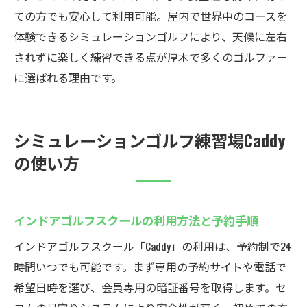
の工夫
ての方でも安心して利用可能。屋内で世界中のコースを
無料体験で自分に合う練習法を見つける
体験できるシミュレーションゴルフにより、天候に左右
されずに楽しく練習できる点が厚木で多くのゴルファー
インドアゴルフスクールの最新設備を活か
に選ばれる理由です。
すポイント
無料体験可能！Caddyでのインドアゴルフ
無料体験でインドアゴルフスクールの魅力
シミュレーションゴルフ練習場Caddy
を体感
の使い方
初めてでも安心して始められる無料体験の
流れ
インドアゴルフスクールの利用前にチェッ
インドアゴルフスクールの利用方法と予約手順
クすべき点
インドアゴルフスクール「Caddy」の利用は、予約制で24
気軽に試せるインドアゴルフスクールのメ
時間いつでも可能です。まず専用の予約サイトや電話で
リット
希望日時を選び、会員専用の暗証番号を取得します。セ
無料体験後の入会もスムーズなサポート体