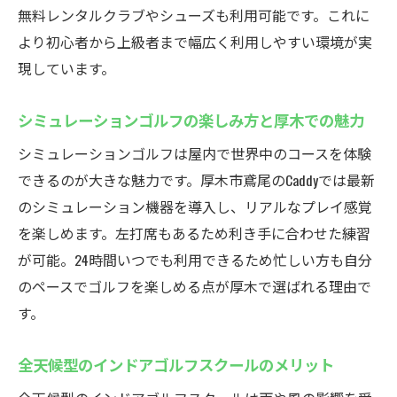
手順
無料レンタルクラブやシューズも利用可能です。これに
シミュレーションゴルフで効率的な練習を
より初心者から上級者まで幅広く利用しやすい環境が実
実践
現しています。
無料体験の活用で初めてでも安心して利用
シミュレーションゴルフの楽しみ方と厚木での魅力
レンタルクラブやシューズの利用方法を解
説
シミュレーションゴルフは屋内で世界中のコースを体験
インドアゴルフスクールで快適に練習する
できるのが大きな魅力です。厚木市鳶尾のCaddyでは最新
コツ
のシミュレーション機器を導入し、リアルなプレイ感覚
を楽しめます。左打席もあるため利き手に合わせた練習
シミュレーション機能を使ったスキル向上
が可能。24時間いつでも利用できるため忙しい方も自分
法
のペースでゴルフを楽しめる点が厚木で選ばれる理由で
24時間営業のCaddyでゴルフ練習を満喫
す。
インドアゴルフスクールなら好きな時間に
練習可能
全天候型のインドアゴルフスクールのメリット
深夜や早朝も楽しめる24時間営業の利便性