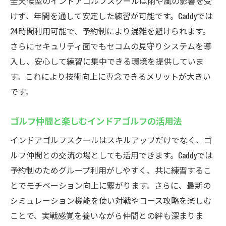
全天候型のインドアゴルフスクールは雨や風の影響を受
待ち時間なしの予約制インドアゴルフスク
けず、年間を通して安定した練習が可能です。Caddyでは
ール
24時間利用可能で、予約制により混雑を避けられます。
忙しい方に最適なインドアゴルフスクール
さらにセキュリティ面でもセコムの見守りシステムを導
活用法
入し、安心して練習に集中できる環境を提供していま
ライフスタイルに合わせたゴルフ練習を実
す。これにより技術向上に専念できるメリットが大きい
現
です。
予約管理システムでスムーズな練習環境を
提供
ゴルフ仲間と楽しむインドアゴルフの活用法
安心のセコム見守りシステム導入のCaddy
インドアゴルフスクールはスキルアップだけでなく、ゴ
セコム見守りシステムでインドアゴルフも
ルフ仲間との交流の場としても活用できます。Caddyでは
安心
予約制のためグループ利用がしやすく、共に練習するこ
インドアゴルフスクールで重視される安全
とでモチベーション向上に繋がります。さらに、最新の
対策
シミュレーション機能を使い対戦やコース攻略を楽しむ
ことで、実戦感覚を養いながら仲間との絆も深まりま
暗証番号式入室でプライバシーも万全