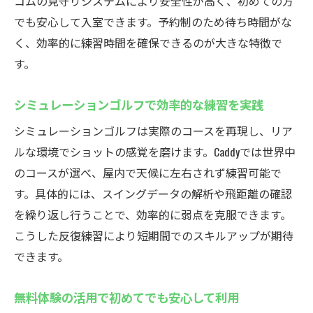
コムの見守りシステムにより安全性が高く、初めての方
制
でも安心して入室できます。予約制のため待ち時間がな
体験を通じてインドアゴルフの楽しさを実
く、効率的に練習時間を確保できるのが大きな特徴で
感
す。
世界中のコースを体感できるCaddyの魅力
シミュレーションゴルフで効率的な練習を実践
インドアゴルフスクールで世界の名門コー
スを体験
シミュレーションゴルフは実際のコースを再現し、リア
シミュレーションゴルフのリアルなプレイ
ルな環境でショットの感覚を磨けます。Caddyでは世界中
感覚を解説
のコースが選べ、屋内で天候に左右されず練習可能で
す。具体的には、スイングデータの解析や飛距離の確認
屋内で海外コースに挑戦できるインドアゴ
を繰り返し行うことで、効率的に弱点を克服できます。
ルフスクール
こうした反復練習により短期間でのスキルアップが期待
多彩なコース選択が可能なインドアゴルフ
できます。
の魅力
インドアゴルフスクールで旅行気分を味わ
無料体験の活用で初めてでも安心して利用
う方法