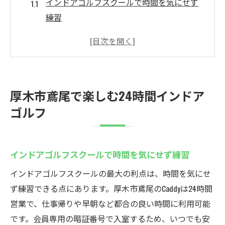
インドアゴルフスクールで時間を気にせず
練習
24時間営業が魅力のインドアゴルフスクー
ル体験
天候に左右されないゴルフ練習の新提案
シミュレーションゴルフで快適に上達を目
厚木市鳶尾で楽しむ24時間インドア
指す
ゴルフ
厚木で安心のインドアゴルフスクール活用
法
厚木のゴルフ愛好家に選ばれる理由とは
インドアゴルフスクールで時間を気にせず練習
Caddyのシミュレーションゴルフ練習場の魅力
インドアゴルフスクールの最大の利点は、時間を気にせ
インドアゴルフスクールで無料体験ができ
ず練習できる点にあります。厚木市鳶尾のCaddyは24時間
る理由
営業で、仕事帰りや早朝など都合の良い時間に利用可能
Caddyの最新シミュレーション技術を徹底解
です。会員専用の暗証番号で入室するため、いつでも安