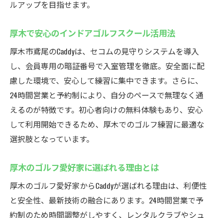
ルアップを目指せます。
会員専用暗証番号でセキュリティも万全
24時間いつでも安心利用を実現する仕組み
厚木で安心のインドアゴルフスクール活用法
防犯対策が充実したインドアゴルフスクー
厚木市鳶尾のCaddyは、セコムの見守りシステムを導入
ル
し、会員専用の暗証番号で入室管理を徹底。安全面に配
快適で安全なゴルフ練習場の選び方
慮した環境で、安心して練習に集中できます。さらに、
無料体験で始めるインドアゴルフの新常識
24時間営業と予約制により、自分のペースで無理なく通
インドアゴルフスクールで無料体験を活用
えるのが特徴です。初心者向けの無料体験もあり、安心
しよう
して利用開始できるため、厚木でのゴルフ練習に最適な
初めての方も安心なインドアゴルフスクー
選択肢となっています。
ルの魅力
シミュレーションゴルフで気軽に体験スタ
厚木のゴルフ愛好家に選ばれる理由とは
ート
厚木のゴルフ愛好家からCaddyが選ばれる理由は、利便性
無料レンタルで手ぶらでも楽しめる練習場
と安全性、最新技術の融合にあります。24時間営業で予
厚木で人気のインドアゴルフスクール利用
約制のため時間調整がしやすく、レンタルクラブやシュ