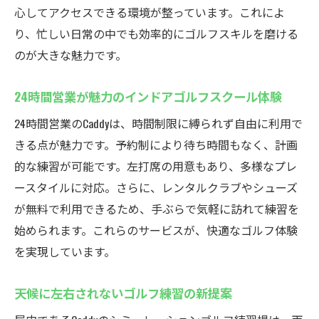
説
心してアクセスできる環境が整っています。これによ
厚木で人気のインドアゴルフスクールの特
り、忙しい日常の中でも効率的にゴルフスキルを磨ける
徴
のが大きな魅力です。
快適な練習環境を支えるシステムのご紹介
24時間営業が魅力のインドアゴルフスクール体験
世界中のコースを体感できる魅力とは
24時間営業のCaddyは、時間制限に縛られず自由に利用で
初心者も安心のサポート体制と利用方法
きる点が魅力です。予約制により待ち時間もなく、計画
天候を気にせず厚木でゴルフ練習！
的な練習が可能です。左打席の用意もあり、多様なプレ
インドアゴルフスクールで雨の日も安心練
ースタイルに対応。さらに、レンタルクラブやシューズ
習
が無料で利用できるため、手ぶらで気軽に訪れて練習を
シミュレーションゴルフで気軽に上達でき
始められます。これらのサービスが、快適なゴルフ体験
る秘訣
を実現しています。
厚木のインドアゴルフが人気の理由
予約制でストレスなく練習を楽しもう
天候に左右されないゴルフ練習の新提案
左打席完備のインドアゴルフスクール活用