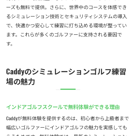
法
ーズも無料で提供。さらに、世界中のコースを体感でき
体験から始める新しいゴルフ練習の提案
るシミュレーション技術とセキュリティシステムの導入
で、快適かつ安心して練習に打ち込める環境が整ってい
厚木市でインドアゴルフを24時間楽しむ方法
ます。これらが多くのゴルファーに支持される要因で
インドアゴルフスクールの24時間活用術
す。
予約制で待たずにプレイできる便利さ
厚木で見つかる快適な練習環境の魅力
シミュレーションゴルフで自由な練習を満
Caddyのシミュレーションゴルフ練習
喫
場の魅力
自分のペースで上達できるインドアゴルフ
の利点
インドアゴルフスクールで無料体験ができる理由
夜間も安心して練習できる環境を紹介
快適なインドアゴルフをCaddyで体験しよう
Caddyが無料体験を提供するのは、初心者から上級者まで
インドアゴルフスクールで叶う快適な練習
幅広いゴルファーにインドアゴルフの魅力を実感しても