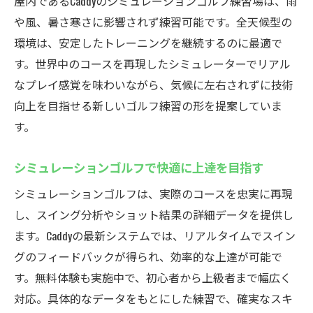
屋内であるCaddyのシミュレーションゴルフ練習場は、雨
法
や風、暑さ寒さに影響されず練習可能です。全天候型の
初心者も気軽に始められる練習場の魅力
環境は、安定したトレーニングを継続するのに最適で
最新技術でリアルなゴルフ体験をCaddyで
す。世界中のコースを再現したシミュレーターでリアル
なプレイ感覚を味わいながら、気候に左右されずに技術
インドアゴルフスクールの先進シミュレー
向上を目指せる新しいゴルフ練習の形を提案していま
ション体験
す。
リアルなコース再現でスイングを徹底分析
厚木で楽しむ最新ゴルフシステムの魅力
シミュレーションゴルフで快適に上達を目指す
上達を支える最新設備が充実した練習場
シミュレーションゴルフは、実際のコースを忠実に再現
世界各国のコースを体感できる醍醐味
し、スイング分析やショット結果の詳細データを提供し
データを活かした効率的なレッスン方法
ます。Caddyの最新システムでは、リアルタイムでスイン
安心のセコム見守りシステム搭載の練習場
グのフィードバックが得られ、効率的な上達が可能で
インドアゴルフスクールで安全性を最優先
す。無料体験も実施中で、初心者から上級者まで幅広く
セコム導入で安心して練習できる理由
対応。具体的なデータをもとにした練習で、確実なスキ