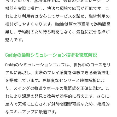
生活
らうためです。無料体験では、最新のシミュレーション
機器を実際に操作し、快適な環境で練習が可能です。こ
Caddyなら天候や時間を気にせずゴルフが可
れにより利用者は安心してサービスを試せ、継続利用の
能
検討がしやすくなります。Caddyは厚木市鳶尾で24時間営
充実した設備で楽しくスキルアップを目指
業し、予約制のため待ち時間もなく、気軽に試せる点が
す
魅力です。
シミュレーションゴルフで実感する上達の
喜び
Caddyの最新シミュレーション技術を徹底解説
厚木のゴルフ愛好家が選ぶ快適な理由
Caddyのシミュレーションゴルフは、世界中のコースをリ
初心者から上級者まで満足の練習環境
アルに再現し、実際のプレイ感覚を体験できる最新技術
を搭載しています。高精度なセンサーと映像解析によ
り、スイングの軌道やボールの飛距離を正確に測定。こ
れにより課題の発見と改善が効率的に行えます。さらに
屋内で天候に左右されず24時間練習可能なため、継続的
なスキルアップに最適です。