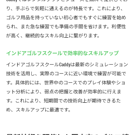
り、手ぶらで気軽に通えるのが特長です。これにより、
インドアゴルフスクール利用で効率的に上
ゴルフ用品を持っていない初心者でもすぐに練習を始め
達
られ、また急な練習でも準備の手間を省けます。利便性
シミュレーションゴルフで課題を分析し克
が高く、継続的なスキル向上に繋がります。
服
24時間練習できる環境がスキルアップを後
インドアゴルフスクールで効率的なスキルアップ
押し
インドアゴルフスクールCaddyは最新のシミュレーション
レッスンプランやサポート体制の充実が魅
技術を活用し、実際のコースに近い環境で練習が可能で
力
す。具体的には、世界中のコースでのプレイ体験やショ
会員制インドアゴルフスクールで継続しや
ット分析により、弱点の把握と改善が効率的に行えま
すい
す。これにより、短期間での技術向上が期待できるた
厚木市で理想のゴルフライフを実現する方
め、スキルアップに最適です。
法