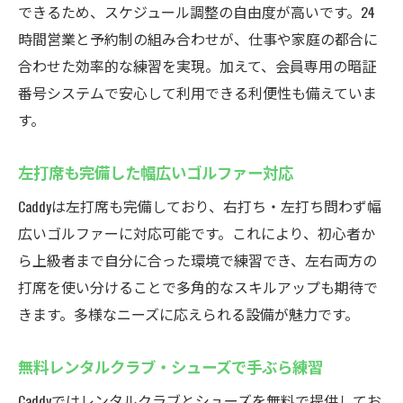
できるため、スケジュール調整の自由度が高いです。24
セコム導入で安心の厚木市シミュレーションゴ
時間営業と予約制の組み合わせが、仕事や家庭の都合に
ルフ
合わせた効率的な練習を実現。加えて、会員専用の暗証
インドアゴルフスクールで重視される安
番号システムで安心して利用できる利便性も備えていま
心・安全
す。
セコム見守りシステムによる徹底した防犯
対策
左打席も完備した幅広いゴルファー対応
会員専用入室でプライバシーが守られる仕
Caddyは左打席も完備しており、右打ち・左打ち問わず幅
組み
広いゴルファーに対応可能です。これにより、初心者か
インドアゴルフスクールCaddyの安全環境を
ら上級者まで自分に合った環境で練習でき、左右両方の
解説
打席を使い分けることで多角的なスキルアップも期待で
夜間利用も安心なセキュリティ体制
きます。多様なニーズに応えられる設備が魅力です。
快適な練習空間を実現するセコムの役割
無料レンタルクラブ・シューズで手ぶら練習
厚木市鳶尾のCaddyでゴルフスキルを向上させる
Caddyではレンタルクラブとシューズを無料で提供してお
方法