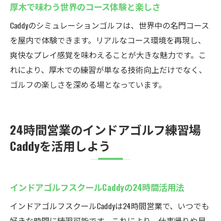
厚木で味わう世界のコース体験と楽しさ
魅力
天候不問のインドアゴルフスクール利用の
Caddyのシミュレーションゴルフは、世界中の名門コース
メリット
を屋内で体験できます。リアルなコース環境を再現し、
厚木で選ばれるインドアゴルフ施設の特徴
爽快なプレイ感覚を味わえることが大きな魅力です。こ
れにより、厚木での練習が単なる技術向上だけでなく、
快適室内で集中できるゴルフ練習環境
ゴルフの楽しさを深める場となっています。
厚木市のCaddyでシミュレーションゴルフを満喫
インドアゴルフスクールCaddyの楽しみ方を
紹介
24時間営業のインドアゴルフ練習場
シミュレーターで味わう本格的なゴルフ体
Caddyを活用しよう
験
仲間や家族と楽しめるインドアゴルフスク
ール
インドアゴルフスクールCaddyの24時間活用法
レンタル用品無料で気軽に始められる魅力
インドアゴルフスクールCaddyは24時間営業で、いつでも
会員専用システムで安心して利用可能
好きな時間に練習可能です。これにより、仕事帰りや早