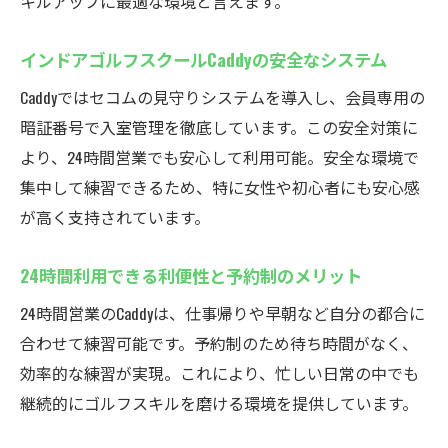
キルアップに最適な環境と言えます。
リアルなシミュレーションで上達を実感で
きる理由
インドアゴルフスクールCaddyの安全なシステム
快適な練習環境とインドアゴルフスクール
Caddyではセコムの見守りシステムを導入し、会員専用の
の強み
暗証番号で入室管理を徹底しています。この安全対策に
オンライン対戦やデータ分析で楽しく練習
より、24時間営業でも安心して利用可能。安全な環境で
初心者も安心のインドアゴルフスクールサ
集中して練習できるため、特に女性や初心者にも安心感
ポート
が高く支持されています。
天候に左右されず楽しめる厚木市インドアゴル
フ
24時間利用できる利便性と予約制のメリット
インドアゴルフスクールで季節問わず練習
24時間営業のCaddyは、仕事帰りや早朝など自分の都合に
可能
合わせて練習可能です。予約制のため待ち時間がなく、
悪天候でも安心のシミュレーションゴルフ
効率的な練習が実現。これにより、忙しい日常の中でも
体験
継続的にゴルフスキルを磨ける環境を提供しています。
24時間営業で好きな時にゴルフを楽しめる