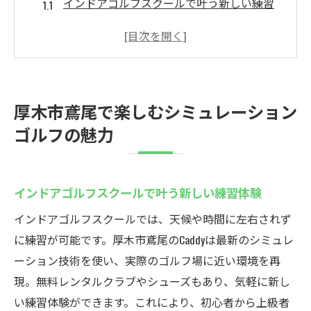
インドアゴルフスクールで叶う新しい練習
体験
シミュレーションゴルフが厚木で人気の理
由とは
天候に左右されない快適なゴルフ環境の魅
厚木市鳶尾で楽しむシミュレーション
力
ゴルフの魅力
インドアゴルフスクールCaddyの安全なシス
テム
24時間利用できる利便性と予約制のメリッ
インドアゴルフスクールで叶う新しい練習体験
ト
インドアゴルフスクールでは、天候や時間に左右されず
厚木で味わう世界のコース体験と楽しさ
に練習が可能です。厚木市鳶尾のCaddyは最新のシミュレ
24時間営業のインドアゴルフ練習場Caddyを活用
ーション技術を使い、実際のゴルフ場に近い環境を再
しよう
現。無料レンタルクラブやシューズもあり、気軽に新し
インドアゴルフスクールCaddyの24時間活用
い練習体験ができます。これにより、初心者から上級者