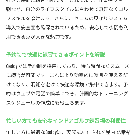
世界のコース巡りを室内で楽しむ新感覚
朝など、自分のライフスタイルに合わせて無理なくゴル
インドアゴルフスクールCaddyの無料体験を試そ
フスキルを磨けます。さらに、セコムの見守りシステム
う
導入で安全面も確保されているため、安心して夜間も利
用できる点が大きな魅力です。
インドアゴルフスクールの無料体験で気軽
に練習
予約制で快適に練習できるポイントを解説
初めてでも安心！無料体験の流れとポイン
Caddyでは予約制を採用しており、待ち時間なくスムーズ
ト
に練習が可能です。これにより効率的に時間を使えるだ
Caddyの無料体験でわかる設備とサポート
けでなく、混雑を避けて快適な環境で集中できます。予
仕事帰りや休日に気軽にゴルフ体験できる
約はウェブや電話で簡単にでき、計画的なトレーニング
魅力
スケジュールの作成にも役立ちます。
会員システムと安全対策も無料体験で確認
可能
忙しい方でも安心なインドアゴルフ練習場の利便性
シミュレーションゴルフの魅力を実感して
忙しい方に最適なCaddyは、天候に左右されず屋内で練習
みよう