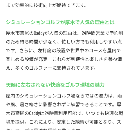
法
まで効率的に技術向上が期待できます。
予約制で快適に練習できるポイントを解説
忙しい方でも安心なインドアゴルフ練習場
シミュレーションゴルフが厚木で人気の理由とは
の利便性
厚木市鳶尾のCaddyが人気の理由は、24時間営業で予約制
左打席も完備した幅広いゴルファー対応
のため待ち時間が少なく、忙しい方でも利用しやすい点
無料レンタルクラブ・シューズで手ぶら練
です。さらに、左打席の設置や世界中のコースを屋内で
習
楽しめる設備が充実。これらが利便性と楽しさを兼ね備
え、多くのゴルファーに支持されています。
インドアゴルフスクールで効率的なスキル
アップ
天候に左右されない快適なゴルフ環境の魅力
最新技術を駆使した厚木市のゴルフ練習場Caddy
屋内のシミュレーションゴルフ場ならではの魅力は、雨
インドアゴルフスクールで体験する最新機
や風、暑さ寒さに影響されずに練習できることです。厚
器の魅力
木市鳶尾のCaddyは24時間利用可能で、いつでも快適な環
世界中のコースを再現！シミュレーターの
境を提供。これにより、安定した練習が可能となり、ス
機能紹介