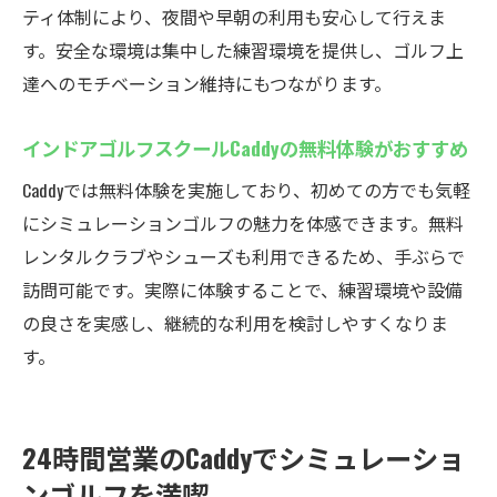
インドアゴルフスクールで継続練習できる
ティ体制により、夜間や早朝の利用も安心して行えま
理由
す。安全な環境は集中した練習環境を提供し、ゴルフ上
達へのモチベーション維持にもつながります。
スキルアップに最適な24時間営業の練習環
境
インドアゴルフスクールCaddyの無料体験がおすすめ
プロの指導付きインドアゴルフスクールの
魅力
Caddyでは無料体験を実施しており、初めての方でも気軽
にシミュレーションゴルフの魅力を体感できます。無料
厚木のインドアゴルフで着実にレベルアッ
レンタルクラブやシューズも利用できるため、手ぶらで
プ
訪問可能です。実際に体験することで、練習環境や設備
Caddyで楽しむシミュレーションゴルフの秘訣
の良さを実感し、継続的な利用を検討しやすくなりま
インドアゴルフスクールを最大限に活用す
す。
る方法
世界中の名門コースを体験できる魅力
レンタルクラブで初めてでも安心して練習
24時間営業のCaddyでシミュレーショ
快適なインドアゴルフ環境で効率よく上達
ンゴルフを満喫