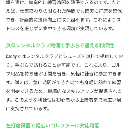
雑を避け、効率的に練習時間を確保できるのです。たと
Caddyのインドアゴルフで技術向上を実現
えば、仕事終わりの限られた時間でも確実に打席を確保
インドアゴルフスクールの個別指導でスキ
でき、計画的に技術向上に取り組めます。これによりス
ル強化
トレスを感じずに集中できる環境が実現しています。
シミュレーションゴルフのデータ活用術を
無料レンタルクラブ完備で手ぶらで通える利便性
解説
反復練習ができるインドア環境の強み
Caddyではレンタルクラブとシューズを無料で提供してお
り、手ぶらで訪れることが可能です。これにより、ゴル
ゴルフ初心者から上級者まで対応できる指
フ用品を持ち運ぶ手間を省き、気軽に練習に参加できま
導力
す。例えば、急に時間ができた時でも身軽に訪れて練習
安心のセキュリティで集中できる練習時間
を開始できるため、継続的なスキルアップが促進されま
実践的なインドアゴルフスクール体験を紹
す。このような利便性は初心者から上級者まで幅広い層
介
に支持されています。
無料体験可能！Caddyのインドアゴルフを試そう
インドアゴルフスクールの無料体験申し込
左打席設置で幅広いゴルファーに対応可能