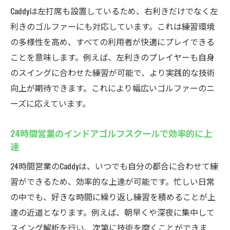
み手順
Caddyは左打席も設置しているため、右利きだけでなく左
体験利用で感じる快適なシミュレーション
利きのゴルファーにも対応しています。これは練習環境
環境
の多様性を高め、すべての利用者が快適にプレイできる
レンタルクラブ・シューズ無料の充実サー
ことを意味します。例えば、左利きのプレイヤーも自身
ビス
のスイングに合わせた練習が可能で、より実践的な技術
初心者も安心して始められるインドアゴル
向上が期待できます。これにより幅広いゴルファーのニ
フ
ーズに応えています。
24時間いつでも体験できるゴルフ練習場
24時間営業のインドアゴルフスクールで効率的に上
Caddyならではのインドアゴルフスクール体
達
験
24時間営業のCaddyは、いつでも自分の都合に合わせて練
習ができるため、効率的な上達が可能です。忙しい日常
の中でも、好きな時間に繰り返し練習を積めることが上
達の近道となります。例えば、朝早くや深夜に集中して
スイング解析を行い、次第に技術を磨くことができま