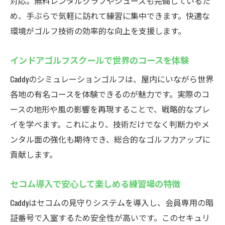
対応。無料レンタルクラブやシューズも完備しているた
会員専用入室システムでセキュリティも万
め、手ぶらで気軽に訪れて練習に集中できます。快適な
全
環境がゴルフ技術の効率的な向上を支援します。
無料体験でインドアゴルフの楽しさを実感
初心者も安心のインドアゴルフスクール指
インドアゴルフスクールで世界のコースを体験
導内容
Caddyのシミュレーションゴルフは、屋内にいながら世界
レンタルシューズも無料で通いやすい練習
各地の有名コースを体験できるのが魅力です。実際のコ
場
ースの地形や風の影響を再現することで、戦略的なプレ
厚木市鳶尾のインドアゴルフで新しい楽し
イを学べます。これにより、技術だけでなく判断力やメ
み方
ンタル面の強化も期待でき、総合的なゴルフ力アップに
厚木市鳶尾のCaddyでスキルアップを目指す
貢献します。
インドアゴルフスクールで効率的なスイン
グ練習法
セコム導入で安心して楽しめる練習場の特徴
シミュレーションゴルフを活用した上達の
Caddyはセコムの見守りシステムを導入し、会員専用の暗
コツ
証番号で入室するため安全性が高いです。このセキュリ