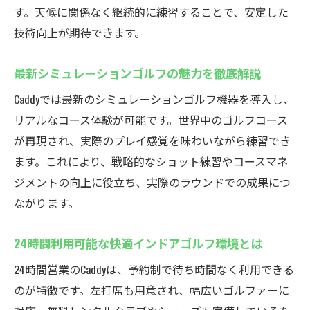
満喫
す。天候に関係なく継続的に練習することで、安定した
インドアゴルフスクールで深夜も練習でき
技術向上が期待できます。
るメリット
予約制のインドアゴルフで待ち時間を解消
最新シミュレーションゴルフの魅力を徹底解説
無料レンタルクラブ完備で手ぶらで通える
Caddyでは最新のシミュレーションゴルフ機器を導入し、
利便性
リアルなコース体験が可能です。世界中のゴルフコース
左打席設置で幅広いゴルファーに対応可能
が再現され、実際のプレイ感覚を味わいながら練習でき
24時間営業のインドアゴルフスクールで効
ます。これにより、戦略的なショット練習やコースマネ
率的に上達
ジメントの向上に役立ち、実際のラウンドでの成果につ
ながります。
厚木のシミュレーションゴルフを気軽に体
験しよう
24時間利用可能な快適インドアゴルフ環境とは
インドアゴルフスクールCaddyの魅力を解説
24時間営業のCaddyは、予約制で待ち時間なく利用できる
インドアゴルフスクールの最新設備と充実
のが特徴です。左打席も用意され、幅広いゴルファーに
サポート