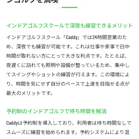
会員専用システムで安心して長時間プレイ
無料体験から始めるインドアゴルフの第一
インドアゴルフスクールで深夜も練習できるメリット
歩
厚木市鳶尾のCaddyでゴルフを楽しむ方法
インドアゴルフスクール「Caddy」では24時間営業のた
め、深夜でも練習が可能です。これは仕事や家事で日中
インドアゴルフスクールで気軽に始めるゴ
時間が取れない方にとって大きな利点です。たとえば、
ルフ
夜遅くに訪れても照明や設備が整っているため、集中し
シミュレーションゴルフで仲間と楽しく練
てスイングやショットの練習が行えます。この環境によ
習
り、時間を気にせず自分のペースで上達を目指せる点が
左打席完備で多様なニーズに応える施設
最大のメリットです。
インドアゴルフスクールの予約方法と流れ
紹介
予約制のインドアゴルフで待ち時間を解消
24時間いつでも練習できる利便性の高さ
Caddyは予約制を導入しており、利用者は待ち時間なしで
メンバー限定サービスで充実したゴルフ時
スムーズに練習を始められます。予約システムにより混
間