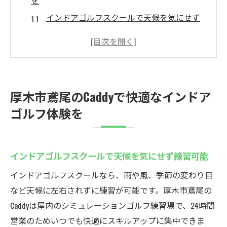
を
インドアゴルフスクールで天候を気にせず
練習可能
最新シミュレーションゴルフの魅力を徹底
解説
24時間利用可能な快適インドアゴルフ環境
厚木市鳶尾のCaddyで快適なインドア
とは
ゴルフ体験を
インドアゴルフスクールで世界のコースを
体験
セコム導入で安心して楽しめる練習場の特
インドアゴルフスクールで天候を気にせず練習可能
徴
インドアゴルフスクールなら、雨や風、季節の変わり目
インドアゴルフスクールCaddyの無料体験が
など天候に左右されずに練習が可能です。厚木市鳶尾の
おすすめ
Caddyは屋内のシミュレーションゴルフ練習場で、24時間
24時間営業のCaddyでシミュレーションゴルフを
営業のためいつでも快適にスキルアップに集中できま