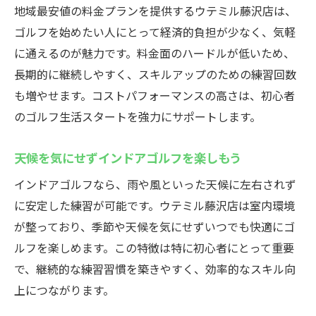
インドアゴルフスクールの24時間営業が生
地域最安値の料金プランを提供するウテミル藤沢店は、
む自由
ゴルフを始めたい人にとって経済的負担が少なく、気軽
初心者が安心して始められる環境が整う理
に通えるのが魅力です。料金面のハードルが低いため、
由
長期的に継続しやすく、スキルアップのための練習回数
通い放題で継続しやすいゴルフ練習の秘密
も増やせます。コストパフォーマンスの高さは、初心者
コストを抑えてゴルフライフを満喫する方
のゴルフ生活スタートを強力にサポートします。
法
天候を気にせずインドアゴルフを楽しもう
夜間の練習も安心できるセキュリティ完備
インドアゴルフなら、雨や風といった天候に左右されず
ゴルフスキル向上に役立つ最新シミュレー
に安定した練習が可能です。ウテミル藤沢店は室内環境
ター
が整っており、季節や天候を気にせずいつでも快適にゴ
初心者でも安心！藤沢駅のインドアゴルフスク
ルフを楽しめます。この特徴は特に初心者にとって重要
ールウテミル
で、継続的な練習習慣を築きやすく、効率的なスキル向
インドアゴルフスクールで初心者も気軽に
上につながります。
参加