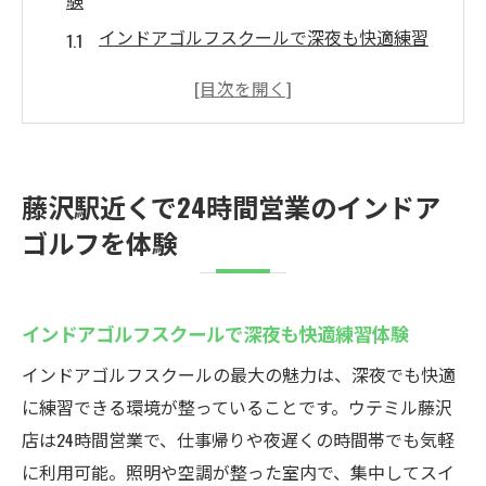
験
インドアゴルフスクールで深夜も快適練習
体験
24時間営業の利便性が魅力のゴルフ環境
無料貸出クラブで手ぶら通いが可能に
初心者でも安心して練習できるサポート体
藤沢駅近くで24時間営業のインドア
制
ゴルフを体験
地域最安値プランで気軽に始めるゴルフ生
活
天候を気にせずインドアゴルフを楽しもう
インドアゴルフスクールで深夜も快適練習体験
初心者歓迎！藤沢駅のインドアゴルフスクール
インドアゴルフスクールの最大の魅力は、深夜でも快適
ウテミル
に練習できる環境が整っていることです。ウテミル藤沢
初心者が安心して通えるインドアゴルフス
店は24時間営業で、仕事帰りや夜遅くの時間帯でも気軽
クール
に利用可能。照明や空調が整った室内で、集中してスイ