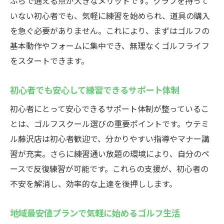
ぶらで通える点が大きなメリットです。クラブを持って
通い放題プランで満足度の高い練習環境
いない初心者でも、気軽に練習を始められ、道具の購入
高性能シミュレーターで実力をしっかり分
を急ぐ必要がありません。これにより、まずはゴルフの
析
基本動作やフォームに集中でき、無理なくゴルフライフ
藤沢駅でインドアゴルフを楽しむなら24時間営
をスタートできます。
業
初心者でも安心して練習できるサポート体制
インドアゴルフスクールで24時間自分磨き
が可能
初心者にとって安心できるサポート体制が整っているこ
時間を選ばず好きな時にゴルフ練習を実現
とは、ゴルフスクール選びの重要ポイントです。ウテミ
ル藤沢店は初心者歓迎で、分かりやすい指導やマナー講
初心者でも続けやすい充実した設備が魅力
習が充実。さらに練習通い放題の環境により、自分のペ
天候や季節に左右されない快適な環境
ースで反復練習が可能です。これらの支援が、初心者の
無料貸出クラブと通い放題で手軽に上達
不安を解消し、効率的な上達を後押しします。
リーズナブルな料金で始めるゴルフ体験
藤沢駅周辺の24時間営業インドアゴルフの魅力
地域最安値プランで気軽に始めるゴルフ生活