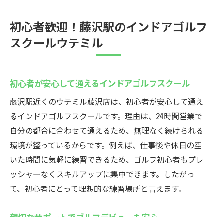
無料貸出クラブでゴルフ未経験者も安心
通い放題で無理なく上達を目指せる環境
初心者歓迎！藤沢駅のインドアゴルフ
個別対応のレッスンで苦手を徹底サポート
スクールウテミル
24時間営業の強みを活かした練習スタイル
藤沢駅近くで始めるゴルフスクール生活
初心者が安心して通えるインドアゴルフスクール
藤沢駅で24時間通えるインドアゴルフスクール
ウテミル
藤沢駅近くのウテミル藤沢店は、初心者が安心して通え
るインドアゴルフスクールです。理由は、24時間営業で
インドアゴルフスクールで朝夜の練習も自
自分の都合に合わせて通えるため、無理なく続けられる
由自在
環境が整っているからです。例えば、仕事後や休日の空
予約不要で通える通い放題プランの魅力
いた時間に気軽に練習できるため、ゴルフ初心者もプレ
初心者に最適なサポート体制が充実
ッシャーなくスキルアップに集中できます。したがっ
無料貸出クラブで手軽にレッスンを受講
て、初心者にとって理想的な練習場所と言えます。
地域最安値で継続しやすい料金プラン
時間を有効活用してスキルアップを実現
親切なサポートでゴルフデビューも安心