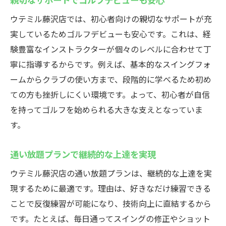
藤沢駅のインドアゴルフで24時間練習し放題
ウテミル藤沢店では、初心者向けの親切なサポートが充
インドアゴルフスクールで気軽に通い放題
実しているためゴルフデビューも安心です。これは、経
を体験
験豊富なインストラクターが個々のレベルに合わせて丁
24時間営業だからこその柔軟な練習スタイ
寧に指導するからです。例えば、基本的なスイングフォ
ル
ームからクラブの使い方まで、段階的に学べるため初め
ての方も挫折しにくい環境です。よって、初心者が自信
初心者歓迎で安心して始めるゴルフレッス
を持ってゴルフを始められる大きな支えとなっていま
ン
す。
無料貸出クラブ完備で手ぶら利用が可能
時間を気にせず自分のペースで上達できる
通い放題プランで継続的な上達を実現
継続的な練習習慣でゴルフスキルを伸ばそ
ウテミル藤沢店の通い放題プランは、継続的な上達を実
う
現するために最適です。理由は、好きなだけ練習できる
ことで反復練習が可能になり、技術向上に直結するから
です。たとえば、毎日通ってスイングの修正やショット