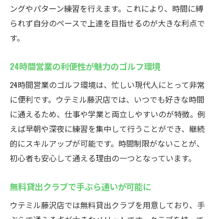
親切なサポートでゴルフデビューも安心
ングやパターン練習を行えます。これにより、時間に縛
通い放題プランで継続的な上達を実現
られず自分のペースで上達を目指せるのが大きな利点で
無料貸出クラブで気軽にレッスン体験が可
す。
能
24時間営業の利便性が魅力のゴルフ環境
24時間営業で自分のペースで練習できる
24時間営業のゴルフ環境は、忙しい現代人にとって非常
インドアゴルフスクール選びの新基準を紹
に便利です。ウテミル藤沢店では、いつでも好きな時間
介
に通えるため、仕事や学業と両立しやすいのが特徴。例
24時間練習できる藤沢のインドアゴルフが人気
えば早朝や深夜に練習を集中して行うことができ、継続
インドアゴルフスクールが提供する自由な
的にスキルアップが可能です。時間制限がないことが、
練習時間
初心者も安心して通える理由の一つとなっています。
24時間利用可能な施設で効率的なスキルア
ップ
無料貸出クラブで手ぶら通いが可能に
仕事帰りにも通える便利なロケーション
ウテミル藤沢店では無料貸出クラブを用意しており、手
初心者歓迎の丁寧なレッスンが好評の理由