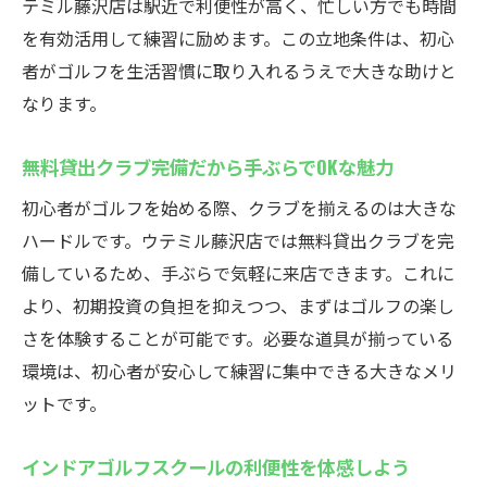
テミル藤沢店は駅近で利便性が高く、忙しい方でも時間
手ぶらで通える無料貸出クラブが嬉しいポ
を有効活用して練習に励めます。この立地条件は、初心
イント
者がゴルフを生活習慣に取り入れるうえで大きな助けと
最新機器で自分の上達をしっかり実感
なります。
24時間営業だから自分のペースで通いやす
い
無料貸出クラブ完備だから手ぶらでOKな魅力
経験豊富なスタッフがしっかりサポート
初心者がゴルフを始める際、クラブを揃えるのは大きな
藤沢駅近くで楽しむインドアゴルフウテミルの
ハードルです。ウテミル藤沢店では無料貸出クラブを完
おすすめ
備しているため、手ぶらで気軽に来店できます。これに
インドアゴルフスクールの充実プランを徹
より、初期投資の負担を抑えつつ、まずはゴルフの楽し
底解説
さを体験することが可能です。必要な道具が揃っている
初めてでも安心の体験レッスンが人気
環境は、初心者が安心して練習に集中できる大きなメリ
気軽に始められる無料貸出クラブの魅力
ットです。
駅近で通いやすいインドアゴルフ環境
インドアゴルフスクールの利便性を体感しよう
通い放題でゴルフの楽しさを継続できる