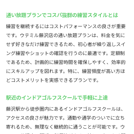
ールの魅力
通い放題プランで効率的なゴルフ練習を実
通い放題プランでコスパ抜群の練習スタイルとは
現
練習を継続するにはコストパフォーマンスの良さが重要
初心者も24時間いつでも安心して利用可能
です。ウテミル藤沢店の通い放題プランは、料金を気に
インドアゴルフスクールで夜間や早朝の練
せず好きなだけ練習できるため、初心者が繰り返しスイ
習も快適
ング練習やショットの確認を行うのに最適です。定額制
無料貸出クラブで思い立った時にすぐ練習
であるため、計画的に練習時間を確保しやすく、効率的
開始
にスキルアップを図れます。特に、練習頻度が高い方ほ
天候に左右されない継続的な練習が叶う
どコストメリットを実感できるプランです。
藤沢駅のインドアゴルフスクールウテミルで初
駅近のインドアゴルフスクールで手軽に上達
心者も安心
インドアゴルフスクールの丁寧なレッスン
藤沢駅から徒歩圏内にあるインドアゴルフスクールは、
で安心デビュー
アクセスの良さが魅力です。通勤や通学のついでに立ち
寄れるため、無理なく継続的に通うことが可能です。ウ
初心者歓迎のサポートが選ばれる理由