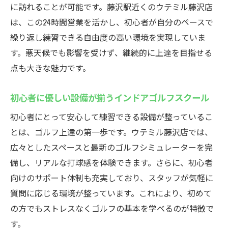
クール
に訪れることが可能です。藤沢駅近くのウテミル藤沢店
インドアゴルフスクールで基礎から安心ス
は、この24時間営業を活かし、初心者が自分のペースで
タート
繰り返し練習できる自由度の高い環境を実現していま
初心者でも安心のサポート体制が魅力
す。悪天候でも影響を受けず、継続的に上達を目指せる
シミュレーター完備で分かりやすいゴルフ
点も大きな魅力です。
レッスン
初心者に優しい設備が揃うインドアゴルフスクール
24時間対応のインドアゴルフスクールの強
み
初心者にとって安心して練習できる設備が整っているこ
とは、ゴルフ上達の第一歩です。ウテミル藤沢店では、
通い放題だから初心者もマイペースで練習
広々としたスペースと最新のゴルフシミュレーターを完
可能
備し、リアルな打球感を体験できます。さらに、初心者
無料貸出クラブで気軽にゴルフデビューし
向けのサポート体制も充実しており、スタッフが気軽に
よう
質問に応じる環境が整っています。これにより、初めて
24時間営業のインドアゴルフで練習し放題
の方でもストレスなくゴルフの基本を学べるのが特徴で
時間を気にせず通えるインドアゴルフスク
す。