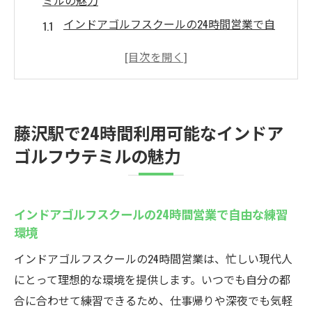
ミルの魅力
インドアゴルフスクールの24時間営業で自
由な練習環境
初心者に優しい設備が揃うインドアゴルフ
スクール
通い放題プランでコスパ抜群の練習スタイ
藤沢駅で24時間利用可能なインドア
ルとは
ゴルフウテミルの魅力
駅近のインドアゴルフスクールで手軽に上
達
無料貸出クラブ完備だから手ぶらでOKな魅
インドアゴルフスクールの24時間営業で自由な練習
力
環境
インドアゴルフスクールの利便性を体感し
インドアゴルフスクールの24時間営業は、忙しい現代人
よう
にとって理想的な環境を提供します。いつでも自分の都
初心者大歓迎！藤沢駅近くのインドアゴルフス
合に合わせて練習できるため、仕事帰りや深夜でも気軽