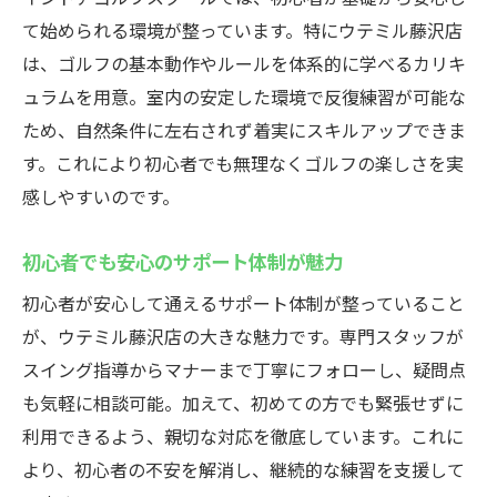
クール
て始められる環境が整っています。特にウテミル藤沢店
24時間営業の利便性が選ばれる理由
は、ゴルフの基本動作やルールを体系的に学べるカリキ
初心者歓迎のサービスが充実した施設
ュラムを用意。室内の安定した環境で反復練習が可能な
無料貸出クラブで手軽にゴルフ体験
ため、自然条件に左右されず着実にスキルアップできま
忙しい人にも最適な通い放題プラン
す。これにより初心者でも無理なくゴルフの楽しさを実
最新設備で快適なインドアゴルフを満喫
感しやすいのです。
初心者向けのインドアゴルフスクールが藤沢駅
初心者でも安心のサポート体制が魅力
に登場
インドアゴルフスクールでゼロから始める
初心者が安心して通えるサポート体制が整っていること
安心感
が、ウテミル藤沢店の大きな魅力です。専門スタッフが
スイング指導からマナーまで丁寧にフォローし、疑問点
初心者が通いやすい環境とサポート内容
も気軽に相談可能。加えて、初めての方でも緊張せずに
24時間営業でライフスタイルに合わせやす
利用できるよう、親切な対応を徹底しています。これに
い
より、初心者の不安を解消し、継続的な練習を支援して
通い放題プランでしっかり上達できる仕組