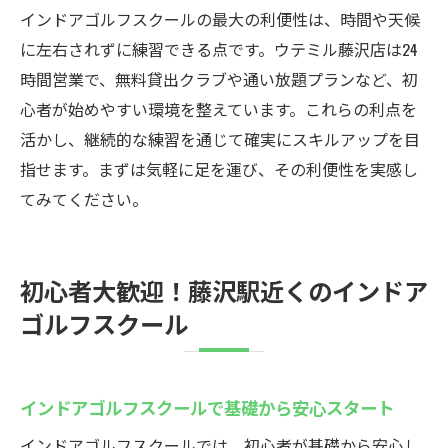
インドアゴルフスクールの最大の利便性は、時間や天候
初心者から経験者まで満足できる施設内容
に左右されずに練習できる点です。ウテミル藤沢店は24
通い放題のインドアゴルフで効率的に上達
時間営業で、無料貸出クラブや通い放題プランなど、初
通い放題プランで毎日練習できるインドア
心者が始めやすい環境を整えています。これらの利点を
ゴルフスクール
活かし、継続的な練習を通じて確実にスキルアップを目
好きな時間に通えるから継続しやすい
指せます。まずは気軽に足を運び、その利便性を実感し
初心者もじっくり基礎練習できる環境
てみてください。
無料貸出クラブで気軽に練習スタート
定額制でコストパフォーマンスも抜群
初心者大歓迎！藤沢駅近くのインドア
自分のペースで無理なくゴルフスキルアッ
ゴルフスクール
プ
インドアゴルフスクールウテミルなら藤沢駅の
施設が便利
インドアゴルフスクールで基礎から安心スタート
藤沢駅近くで通いやすいインドアゴルフス
インドアゴルフスクールでは、初心者が基礎から安心し