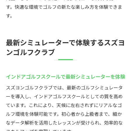
す。快適な環境でゴルフの新たな楽しみ方を体験できま
う
す。
インドアゴルフスクールで効率的にスキル
アップ
高崎のゴルフレッスンで実力向上を実感
最新シミュレーターで体験するスズヨ
シミュレーター活用による成長のコツ
ンゴルフクラブ
自分に合った練習プランの立て方
初心者でも安心のステップアップ方法
インドアゴルフスクールで最新シミュレーターを体験
目標達成をサポートする最新設備の活用法
ラグジュアリーな空間で体験する高崎市のゴル
スズヨンゴルフクラブでは、最新のゴルフシミュレータ
フ
ーを導入し、インドアゴルフスクールとしての質を高め
ています。これにより、天候に左右されずにリアルなゴ
インドアゴルフスクールで味わう上質な空
ルフ環境を体験可能です。初心者から上級者まで、細か
間
なデータ解析を活用したレッスンが受けられ、効率的な
完全個室でプライベートなゴルフ体験を満