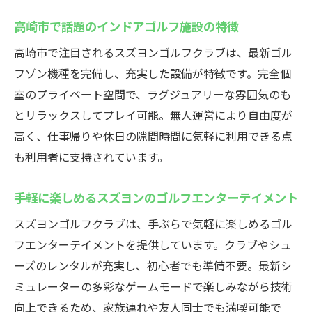
多様なニーズに応えるインドアゴルフの工
高崎市で話題のインドアゴルフ施設の特徴
夫
高崎市で注目されるスズヨンゴルフクラブは、最新ゴル
高崎で人気のスズヨンの魅力を徹底分析
フゾン機種を完備し、充実した設備が特徴です。完全個
天候に関係なく楽しむ高崎市のインドアゴルフ
室のプライベート空間で、ラグジュアリーな雰囲気のも
インドアゴルフスクールで天候に左右され
とリラックスしてプレイ可能。無人運営により自由度が
ない練習
高く、仕事帰りや休日の隙間時間に気軽に利用できる点
全天候型シミュレーションゴルフの利点と
も利用者に支持されています。
は
高崎で快適にゴルフを楽しむためのポイン
手軽に楽しめるスズヨンのゴルフエンターテイメント
ト
スズヨンゴルフクラブは、手ぶらで気軽に楽しめるゴル
悪天候でも安心のゴルフ環境を実現
フエンターテイメントを提供しています。クラブやシュ
年間通じて利用可能な最新設備の魅力
ーズのレンタルが充実し、初心者でも準備不要。最新シ
ミュレーターの多彩なゲームモードで楽しみながら技術
高崎のゴルフ好きが選ぶ施設の理由
向上できるため、家族連れや友人同士でも満喫可能で
スズヨンゴルフクラブでスキルアップを目指そ