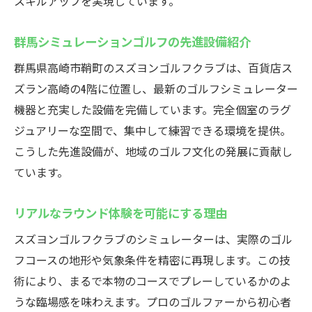
スキルアップを実現しています。
喫
高崎ゴルフバーのような贅沢な時間を楽し
群馬シミュレーションゴルフの先進設備紹介
む
群馬県高崎市鞘町のスズヨンゴルフクラブは、百貨店ス
快適設備が充実したインドアゴルフの魅力
ズラン高崎の4階に位置し、最新のゴルフシミュレーター
リラックスしながらゴルフを楽しむコツ
機器と充実した設備を完備しています。完全個室のラグ
非日常を体感できる贅沢な練習環境
ジュアリーな空間で、集中して練習できる環境を提供。
スズヨンゴルフクラブで楽しむ最新のインドア
こうした先進設備が、地域のゴルフ文化の発展に貢献し
ゴルフ
ています。
インドアゴルフスクールで最先端を体験し
よう
リアルなラウンド体験を可能にする理由
高崎で話題の最新ゴルフシミュレーターを
スズヨンゴルフクラブのシミュレーターは、実際のゴル
解説
フコースの地形や気象条件を精密に再現します。この技
進化するインドアゴルフの楽しみ方を提案
術により、まるで本物のコースでプレーしているかのよ
スズヨン独自のエンターテイメント性とは
うな臨場感を味わえます。プロのゴルファーから初心者