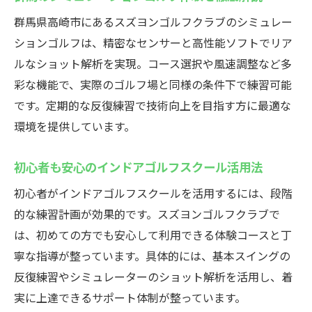
力
群馬県高崎市にあるスズヨンゴルフクラブのシミュレー
道具不要の快適インドアゴルフ体験術
ションゴルフは、精密なセンサーと高性能ソフトでリア
仕事帰りに通える利便性と充実設備
ルなショット解析を実現。コース選択や風速調整など多
友人と楽しむ革新的インドアゴルフのすす
彩な機能で、実際のゴルフ場と同様の条件下で練習可能
め
です。定期的な反復練習で技術向上を目指す方に最適な
高崎で広がる新しいゴルフライフの始め方
環境を提供しています。
プロも初心者も満足！スズヨンゴルフクラブの
初心者も安心のインドアゴルフスクール活用法
魅力
インドアゴルフスクールは全レベル対応で
初心者がインドアゴルフスクールを活用するには、段階
安心
的な練習計画が効果的です。スズヨンゴルフクラブで
高崎ゴルフレッスンで効率的に上達する方
は、初めての方でも安心して利用できる体験コースと丁
法
寧な指導が整っています。具体的には、基本スイングの
反復練習やシミュレーターのショット解析を活用し、着
初心者に優しいサポート体制の充実度
実に上達できるサポート体制が整っています。
プロも納得の練習スペースと設備紹介