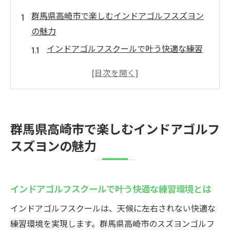
群馬県高崎市で楽しむインドアゴルフスズヨン
の魅力
インドアゴルフスクールで叶う快適な練習
環境とは
高崎インドアゴルフの魅力を実感できる理
由
群馬のシミュレーションゴルフ体験を徹底
群馬県高崎市で楽しむインドアゴルフ
解説
スズヨンの魅力
初心者も安心のインドアゴルフスクール活
用法
高崎市で話題のインドアゴルフ施設の特徴
インドアゴルフスクールで叶う快適な練習環境とは
手軽に楽しめるスズヨンのゴルフエンター
インドアゴルフスクールは、天候に左右されない快適な
テイメント
練習環境を実現します。群馬県高崎市のスズヨンゴルフ