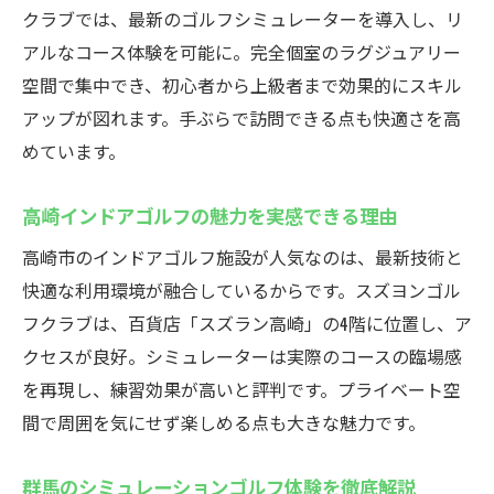
最新シミュレーターで体験するスズヨンゴルフ
クラブでは、最新のゴルフシミュレーターを導入し、リ
クラブ
アルなコース体験を可能に。完全個室のラグジュアリー
インドアゴルフスクールで最新シミュレー
空間で集中でき、初心者から上級者まで効果的にスキル
ターを体験
アップが図れます。手ぶらで訪問できる点も快適さを高
群馬シミュレーションゴルフの先進設備紹
めています。
介
リアルなラウンド体験を可能にする理由
高崎インドアゴルフの魅力を実感できる理由
高崎のゴルフレッスンにも最適な環境とは
高崎市のインドアゴルフ施設が人気なのは、最新技術と
初心者から上級者まで満足の体験ポイント
快適な利用環境が融合しているからです。スズヨンゴル
フクラブは、百貨店「スズラン高崎」の4階に位置し、ア
スズヨンならではの最新ゴルフ機器の魅力
クセスが良好。シミュレーターは実際のコースの臨場感
高崎市で手ぶらで楽しむ革新的インドアゴルフ
を再現し、練習効果が高いと評判です。プライベート空
インドアゴルフスクールで手ぶら練習を実
間で周囲を気にせず楽しめる点も大きな魅力です。
現
高崎のゴルフバー感覚で楽しめる施設の魅
群馬のシミュレーションゴルフ体験を徹底解説