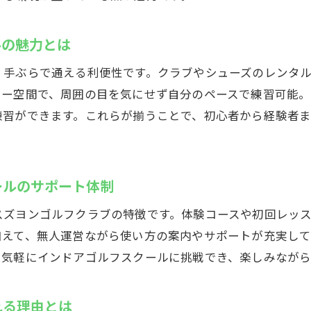
ヨンゴルフクラブのラグジュアリーな練習空間
ルの魅力とは
完全個室で楽しむインドアゴルフスクールの贅沢体験
ラグジュアリー空間が魅力のインドアゴルフスクール
、手ぶらで通える利便性です。クラブやシューズのレンタ
快適設備で充実したインドアゴルフスクール体験
リー空間で、周囲の目を気にせず自分のペースで練習可能
練習ができます。これらが揃うことで、初心者から経験者
落ち着いた雰囲気の中でインドアゴルフスクールレッスン
インドアゴルフスクールで極上のリラックスタイムを
大人のためのインドアゴルフスクール活用法
ールのサポート体制
者も安心！スズヨンゴルフクラブでインドアゴルフ
インドアゴルフスクール初心者向けレッスンの流れ
スズヨンゴルフクラブの特徴です。体験コースや初回レッ
加えて、無人運営ながら使い方の案内やサポートが充実し
プロが指導するインドアゴルフスクールで安心デビュー
も気軽にインドアゴルフスクールに挑戦でき、楽しみながら
未経験からはじめるインドアゴルフスクール体験談
基礎から学べるインドアゴルフスクールのサポート
れる理由とは
緊張せず通えるインドアゴルフスクールの雰囲気とは