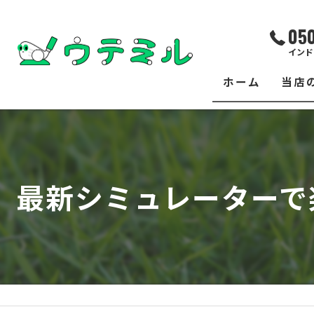
05
インド
ホーム
当店
サー
レッ
最新シミュレーターで
練習
イベ
フィ
クラ