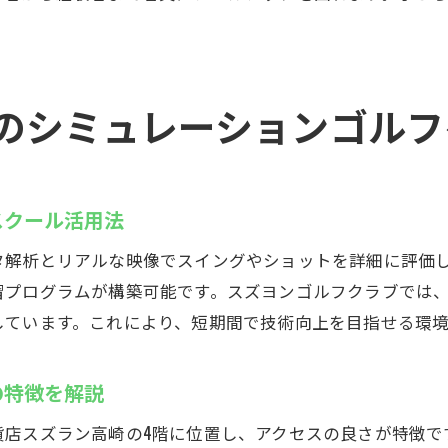
インドアゴルフスクールで日常に運動習慣を取り入れる
プライベート空間で楽しむインドアゴルフスクール
スズヨンのインドアゴルフスクールで交流も生まれる
のシミュレーションゴルフ
技術を駆使した高崎市のインドアゴルフ
最新シミュレーターを導入したインドアゴルフスクールの
高性能機器が魅力のインドアゴルフスクール体験談
インドアゴルフスクールでできるデータ分析レッスン
スクール活用法
技術進化で広がるインドアゴルフスクールの可能性
タ解析とリアルな映像でスイングやショットを詳細に評価
効率的に上達するインドアゴルフスクールの使い方
習プログラムが構築可能です。スズヨンゴルフクラブでは
最新設備が揃うインドアゴルフスクールの魅力
しています。これにより、短期間で技術向上を目指せる環境
ヨンゴルフクラブの魅力とその設備を紹介
の特徴を解説
インドアゴルフスクールの設備とサービスを徹底解説
スズヨンのインドアゴルフスクールが支持される理由
貨店スズラン高崎の4階に位置し、アクセスの良さが特徴で