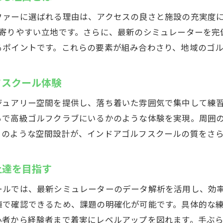
ファーに選ばれる理由は、アクセスの良さと施設の充実度
初心者が伸びるインドアゴルフスクールの工夫
ち寄りやすい立地です。さらに、最新のシミュレーターを完
のインドアゴルフスクールを探すならスズヨン
るポイントです。これらの要素が組み合わさり、地域のゴ
群馬で選ばれるインドアゴルフスクールの特徴
多彩なコースが魅力のインドアゴルフスクールを比較
フスクール体験
インドアゴルフスクールで身につくスキルと楽しさ
ジュアリー空間を提供し、落ち着いた雰囲気で集中して練
地域密着型インドアゴルフスクールの強みとは
るで高級ゴルフクラブにいるかのような体験を実現。周囲
インドアゴルフスクールの選び方とポイント解説
このような空間設計が、インドアゴルフスクールの質をさ
通いやすいインドアゴルフスクールを見極める方法
ヨンで楽しむ高崎市のインドアゴルフ体験
上達を目指す
インドアゴルフスクール体験の流れと魅力
ールでは、最新シミュレーターのデータ解析を活用し、効
充実設備を誇るインドアゴルフスクールの楽しみ方
値で確認できるため、課題の明確化が可能です。具体的な
高崎市で人気のインドアゴルフスクール利用者の声
心者から経験者まで着実にレベルアップを図れます。手ぶ