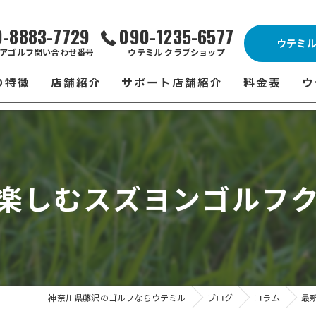
0-8883-7729
090-1235-6577
ウテミ
アゴルフ問い合わせ番号
ウテミル クラブショップ
の特徴
店舗紹介
サポート店舗紹介
料金表
ウ
ビス
ウテミル 藤沢店
シミュレーションゴルフ Caddy
藤沢店 料金
ウ
スン
ウテミル 浦安駅前店
Golfet亀有店
浦安駅前店 
ウ
楽しむスズヨンゴルフ
場
市原インドアゴルフ
スズヨンゴルフクラブ(SUZU4-GOLFCLUB)
市原インドアゴ
フ
ント
ウテミルスクール高崎店
ウテミルスクー
フ
ッティング
サポート店舗
よ
シミュレーシ
ブショップ
試
神奈川県藤沢のゴルフならウテミル
ブログ
コラム
最