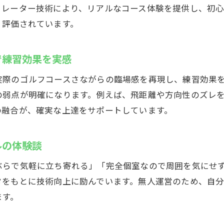
快適空間と最新機器が揃うインドアゴルフスクール
ュレーター技術により、リアルなコース体験を提供し、初
く評価されています。
インドアゴルフスクールで楽しむ多様なレッスンプラン
利便性抜群のインドアゴルフスクール利用方法
で練習効果を実感
スズヨンのインドアゴルフスクールで自分だけの時間を満
実際のゴルフコースさながらの臨場感を再現し、練習効果
の弱点が明確になります。例えば、飛距離や方向性のズレ
の融合が、確実な上達をサポートしています。
ルの体験談
ぶらで気軽に立ち寄れる」「完全個室なので周囲を気にせ
タをもとに技術向上に励んでいます。無人運営のため、自
ます。