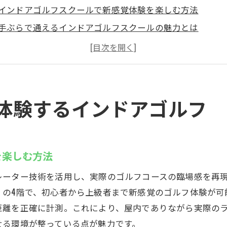
インドアゴルフスクールで新感覚体験を楽しむ方法
手ぶらで通えるインドアゴルフスクールの魅力とは
初心者にも安心なインドアゴルフスクールのサポート体制
高崎のインドアゴルフスクールが選ばれる理由とは
ラグジュアリーな空間でインドアゴルフスクール体験
スズヨンのインドアゴルフスクールで上達を目指す
体験するインドアゴルフ
県高崎市で最新のシミュレーションゴルフを楽しむ
最新シミュレーターとインドアゴルフスクール活用法
群馬で話題のインドアゴルフスクールの特徴を解説
を楽しむ方法
臨場感抜群のインドアゴルフスクールで練習効果を実感
レーター技術を活用し、実際のゴルフコースの臨場感を再
高崎市で人気のインドアゴルフスクールの体験談
」の4階で、初心者から上級者まで新感覚のゴルフ体験が可
シミュレーションゴルフで広がるインドアゴルフスクール
距離を正確に計測。これにより、屋内でありながら実際の
快適な空間で学ぶインドアゴルフスクールの魅力
せる環境が整っている点が魅力です。