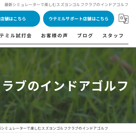
最新シミュレーターで楽しむスズヨンゴルフクラブのインドアゴルフ
ル店舗はこちら
ウテミルサポート店舗はこちら
テミル試打会
お客様の声
ブログ
スタッフ
表
テミル試打会とは・・・
ウテミルインドア会員様の声
コラム
代表あいさつ
料金表
テミル試打会日程
フィッテイング・試打会参加者の声
クラブのインドアゴルフ
ルフ 料金表
ィッテイング・試打会 商品ラインナップ一覧
ル高崎店 料金表
ィッター紹介
 料金表
くある質問
ョンゴルフ Caddy 料金表
打会開催受付
新シミュレーターで楽しむスズヨンゴルフクラブのインドアゴルフ