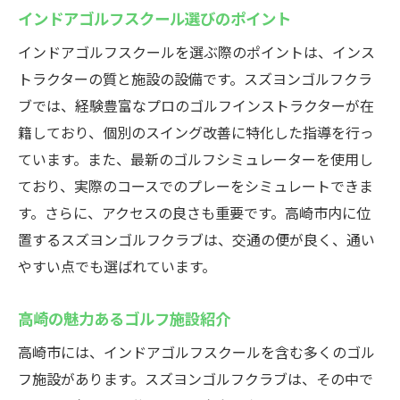
全天候型ゴルフ練習のメリット
インドアゴルフスクール選びのポイント
天候に影響されない練習環境
インドアゴルフスクールを選ぶ際のポイントは、インス
時間を有効活用した練習法
トラクターの質と施設の設備です。スズヨンゴルフクラ
天候を気にせずゴルフを楽しむ
ブでは、経験豊富なプロのゴルフインストラクターが在
インドア施設の利便性を活かす
籍しており、個別のスイング改善に特化した指導を行っ
天候を問わない練習の魅力
ています。また、最新のゴルフシミュレーターを使用し
高崎のインドアゴルフ施設スズヨンを徹底解説
ており、実際のコースでのプレーをシミュレートできま
す。さらに、アクセスの良さも重要です。高崎市内に位
スズヨンのユニークな特徴とは
置するスズヨンゴルフクラブは、交通の便が良く、通い
設備とサービスの充実度を探る
やすい点でも選ばれています。
高崎のゴルフ愛好者に選ばれる理由
施設内の快適さと機能性
高崎の魅力あるゴルフ施設紹介
初心者歓迎の安心サポート
高崎市には、インドアゴルフスクールを含む多くのゴル
インドアゴルフの新しいスタイル
フ施設があります。スズヨンゴルフクラブは、その中で
仕事帰りに手軽にゴルフ練習を楽しむ