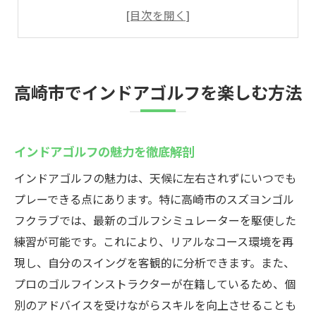
インドアゴルフスクール選びのポイント
高崎の魅力あるゴルフ施設紹介
インドアゴルフでスキルを磨く方法
高崎で楽しむシミュレーションゴルフ
高崎市でインドアゴルフを楽しむ方法
スズヨンゴルフクラブの魅力とは
スズヨンの特別な練習環境とは
インドアゴルフの魅力を徹底解剖
手ぶらで楽しむインドアゴルフ体験
スズヨンが選ばれる理由に迫る
インドアゴルフの魅力は、天候に左右されずにいつでも
プレーできる点にあります。特に高崎市のスズヨンゴル
インストラクターの質と指導力
フクラブでは、最新のゴルフシミュレーターを駆使した
最新シミュレーターの魅力とは
練習が可能です。これにより、リアルなコース環境を再
スズヨンでの健康維持方法
現し、自分のスイングを客観的に分析できます。また、
インドアゴルフスクールスズヨンで技術向上
プロのゴルフインストラクターが在籍しているため、個
技術向上をサポートする環境
別のアドバイスを受けながらスキルを向上させることも