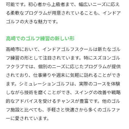
初心者でも安心のインドアスクール
可能です。初心者から上級者まで、幅広いニーズに応え
プロのアドバイスでスイング改善
る柔軟なプログラムが用意されていることも、インドア
ゴルフの大きな魅力です。
効果的な練習メニューの紹介
スクールでスキルを磨くコツ
高崎でのゴルフ練習の新しい形
スズヨンのスクールが選ばれる理由
高崎市において、インドアゴルフスクールは新たなゴル
最新シミュレーターでリアルなゴルフ体験
フ練習の形として注目されています。特にスズヨンゴル
最新技術を駆使したシミュレーター
フクラブでは、個別のニーズに応じたプログラムが提供
リアルなゴルフ体験を提供
されており、仕事帰りや週末に気軽に訪れることができ
スイング解析で技術向上
ます。シミュレーションゴルフは、実際のコースを体験
シミュレーターがもたらす効果
しながら技術を磨くことができ、スイングの改善や戦略
インドアでのリアルなゴルフ体験
的なアドバイスを受けるチャンスが豊富です。他のゴル
フ施設と比べても、手軽さと快適さから多くのゴルファ
最新設備で練習効率アップ
ーに愛されています。
天候に左右されないゴルフ練習の秘訣