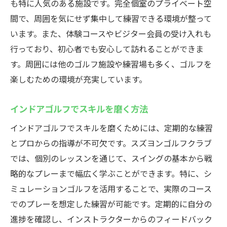
も特に人気のある施設です。完全個室のプライベート空
仕事終わりに最適なゴルフ施設
間で、周囲を気にせず集中して練習できる環境が整って
気軽にゴルフが楽しめる理由
います。また、体験コースやビジター会員の受け入れも
行っており、初心者でも安心して訪れることができま
仕事帰りでも利用しやすい環境
す。周囲には他のゴルフ施設や練習場も多く、ゴルフを
効率的な練習で充実した時間を
楽しむための環境が充実しています。
手ぶらで楽しむインドアゴルフ
リフレッシュに最適なゴルフ体験
インドアゴルフでスキルを磨く方法
健康維持に最適なスズヨンゴルフクラブの魅力
インドアゴルフでスキルを磨くためには、定期的な練習
健康を維持するためのゴルフ練習
とプロからの指導が不可欠です。スズヨンゴルフクラブ
スズヨンでの健康的な習慣作り
では、個別のレッスンを通じて、スイングの基本から戦
インドアゴルフで運動不足解消
略的なプレーまで幅広く学ぶことができます。特に、シ
健康維持に効果的なゴルフの楽しみ方
ミュレーションゴルフを活用することで、実際のコース
でのプレーを想定した練習が可能です。定期的に自分の
日常にゴルフを取り入れる方法
進捗を確認し、インストラクターからのフィードバック
健康維持とスキルアップを両立