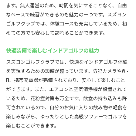
手ぶらOK！高崎のインドアゴルフ事情
ます。無人運営のため、時間を気にすることなく、自由
インドアゴルフ初心者も安心の設備
なペースで練習ができるのも魅力の一つです。スズヨン
高崎で快適に楽しむインドアゴルフ
ゴルフクラブでは、体験コースも充実しているため、初
ゴルフ初心者が手ぶらで楽しむ方法
めての方でも安心して訪れることができます。
高崎のインドアゴルフで手ぶら体験
快適装備で楽しむインドアゴルフの魅力
必要なものはすべてレンタル可能
スズヨンゴルフクラブでは、快適なインドアゴルフ体験
最新ゴルフシミュレーター完備！高崎のゴルフ
を実現するための設備が整っています。防犯カメラやWi-
クラブ
Fi、携帯充電器が完備されており、安心して楽しむこと
最新シミュレーターでゴルフ技術向上
ができます。また、エアコンと空気清浄機が設置されて
高崎の最新ゴルフ設備でスキルアップ
いるため、花粉症対策も万全です。飲食の持ち込みも許
リアルなゴルフ体験を提供する施設
可されているので、自分のお気に入りの飲み物や軽食を
高崎で楽しむ最先端のゴルフ体験
楽しみながら、ゆったりとした高級ソファーでゴルフを
最新技術を駆使したインドアゴルフ
楽しむことができます。
高崎で体験するシミュレーションゴルフ