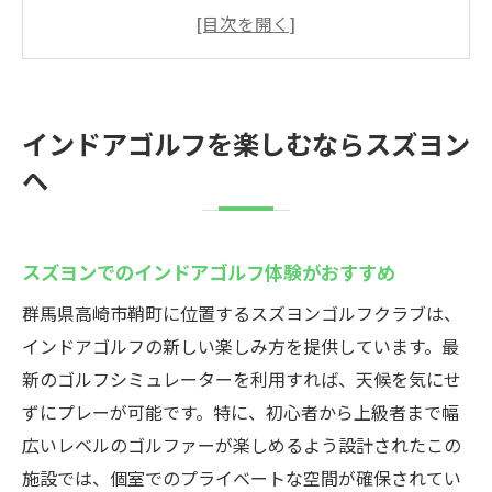
快適装備で楽しむインドアゴルフの魅力
手ぶらで訪れる高崎のスズヨンへ
プライベート空間でインドアゴルフ体験
高崎でリーズナブルにインドアゴルフ
インドアゴルフを楽しむならスズヨン
スズヨンでのインドアゴルフ上達法
へ
高崎市で快適なインドアゴルフ体験
高崎市のインドアゴルフ施設の魅力
スズヨンでのインドアゴルフ体験がおすすめ
最新設備が揃うインドアゴルフの先進地
高崎で手ぶらで楽しむインドアゴルフ
群馬県高崎市鞘町に位置するスズヨンゴルフクラブは、
インドアゴルフ施設選びのポイント
インドアゴルフの新しい楽しみ方を提供しています。最
新のゴルフシミュレーターを利用すれば、天候を気にせ
快適設備でインドアゴルフを満喫
ずにプレーが可能です。特に、初心者から上級者まで幅
高崎市のゴルフ愛好者必見の施設
広いレベルのゴルファーが楽しめるよう設計されたこの
手ぶらで訪れる高崎のインドアゴルフ
施設では、個室でのプライベートな空間が確保されてい