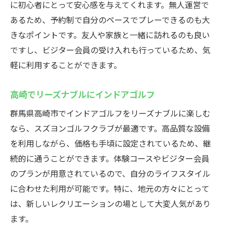
に初心者にとって安心感を与えてくれます。無人運営で
くつろぎながらゴルフを楽しむ
あるため、予約制で自分のペースでプレーできるのも大
防犯カメラ完備の安心インドアゴルフ施設スズ
きなポイントです。友人や家族と一緒に訪れるのも良い
ヨン
ですし、ビジター会員の受け入れも行っているため、気
安心安全なインドアゴルフ環境
軽に利用することができます。
スズヨンの防犯設備で安心プレー
高崎でリーズナブルにインドアゴルフ
高崎で安心して楽しむインドアゴルフ
安全性を重視したゴルフ施設選び
群馬県高崎市でインドアゴルフをリーズナブルに楽しむ
防犯カメラが完備されたゴルフ施設
なら、スズヨンゴルフクラブが最適です。高品質な設備
を利用しながら、価格も手頃に設定されているため、継
高崎市の安全なゴルフ環境
続的に通うことができます。体験コースやビジター会員
エアコン完備の快適インドアゴルフ空間
のプランが用意されているので、自分のライフスタイル
エアコンで快適なゴルフ体験
に合わせた利用が可能です。特に、地元の方々にとって
高崎で快適にゴルフを楽しむ方法
は、新しいレクリエーションの場として大変人気があり
快適温度でインドアゴルフを満喫
ます。