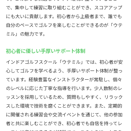
で、集中して練習に取り組むことができ、スコアアップ
無料でバックが置けるインドアゴルフ
にも大いに貢献します。初心者から上級者まで、誰でも
荷物を気にせず練習に集中できる
自分のペースでゴルフを楽しむことができるのが「ウテ
便利な無料バッグ置き場を完備
ミル」の魅力です。
荷物の心配不要で快適に利用
余計な費用なしで快適ゴルフ体験
初心者に優しい手厚いサポート体制
ゴルフバッグを無料で預ける安心感
インドアゴルフスクール「ウテミル」では、初心者が安
手ぶらで気軽に通えるのが魅力
心してゴルフを学べるよう、手厚いサポート体制が整っ
駅近のインドアゴルフスクールで上達
ています。経験豊富なインストラクターが常駐し、個々
アクセス良好で通いやすい立地
のレベルに応じた丁寧な指導を行います。少人数制のレ
ッスンを採用しているため、質問もしやすく、リラック
駅近で便利なインドアゴルフスクール
スした環境で技術を磨くことができます。また、定期的
通勤帰りにも立ち寄れる好立地
に開催される練習会や交流イベントを通じて、他の参加
駅から徒歩圏内で気軽に通える
者と共に楽しむことができ、初心者でも自信を持ってレ
交通の便が良く時間を有効活用