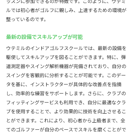
ッスンに参加できるのが特徴です。このように、ウテミ
立地の魅力を活かしてゴルフを楽しむ
ルでは初心者がゴルフに親しみ、上達するための環境が
初心者に優しいインドアゴルフスクール
整っているのです。
初心者でも安心して学べる環境
最新の設備でスキルアップが可能
手厚いサポートでゴルフを始める
初心者歓迎のインドアゴルフ施設
ウテミルのインドアゴルフスクールでは、最新の設備を
駆使してスキルアップを図ることができます。特に、弾
初めてでも安心のレッスン内容
道測定器やスイング解析機器が完備されており、自分の
ビギナーに優しい練習プラン
スイングを客観的に分析することが可能です。このデー
初心者向けの充実したサポート体制
タを基に、インストラクターが具体的な改善点を指摘
最新設備完備のインドアゴルフスクールウテミ
し、効率的な練習をサポートします。さらに、クラブの
ル
フィッティングサービスも利用でき、自分に最適なクラ
最新の技術で効率的にスキルアップ
ブを使用することで、より効果的に技術を向上させるこ
弾道測定器完備でスイングを解析
とができます。これにより、初心者から上級者まで、全
最新設備を活用した練習環境
てのゴルファーが自分のペースでスキルを磨くことがで