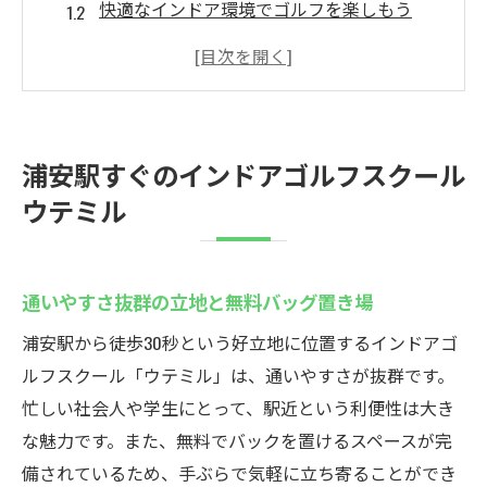
快適なインドア環境でゴルフを楽しもう
初心者に優しい手厚いサポート体制
最新の設備でスキルアップが可能
駅近でアクセス便利なインドアゴルフ
クラブフィッティングで自分に合った練習
浦安駅すぐのインドアゴルフスクール
地域最安値で始めるインドアゴルフ
ウテミル
お財布に優しい価格でゴルフを始めよう
低価格で充実したインドアゴルフ体験
通いやすさ抜群の立地と無料バッグ置き場
月額5000円からの安心プラン
地域最安値でスキルアップを目指す
浦安駅から徒歩30秒という好立地に位置するインドアゴ
ルフスクール「ウテミル」は、通いやすさが抜群です。
リーズナブルな料金設定が魅力
忙しい社会人や学生にとって、駅近という利便性は大き
コストを抑えて質の高いゴルフ練習
な魅力です。また、無料でバックを置けるスペースが完
24時間営業で便利なインドアゴルフ
備されているため、手ぶらで気軽に立ち寄ることができ