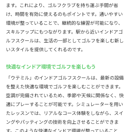
24時間いつでも利用可能なゴルフ施設
ます。これにより、ゴルフクラブを持ち運ぶ手間が省
忙しい人にも優しい24時間営業
け、時間を有効に使えるのもポイントです。通いやすい
自分のペースで練習できる環境
環境が整っていることで、継続的な練習が可能になり、
ライフスタイルに合わせた利用が可能
スキルアップにもつながります。駅から近いインドアゴ
ルフスクールは、生活の一部としてゴルフを楽しむ新し
夜間でも安心してゴルフができる
いスタイルを提供してくれるのです。
好きな時間に通えるのが大きなメリット
若者向けインドアゴルフスクールウテミルの魅
快適なインドア環境でゴルフを楽しもう
力
「ウテミル」のインドアゴルフスクールは、最新の設備
若い世代が集まる活気あるスクール
を整えた快適な環境でゴルフを楽しむことができます。
コミュニケーション重視の楽しい環境
空調が完備されているため、季節や天候に関係なく、快
若者に人気のインドアゴルフ施設
適にプレーすることが可能です。シミュレーターを用い
友達作りにも最適なゴルフスクール
たレッスンでは、リアルなコース体験をしながら、スイ
フレンドリーな雰囲気でゴルフを学ぶ
ングやパッティングの技術を向上させることができま
初心者でも安心して参加できる
す。このような快適なインドア環境が整っていること