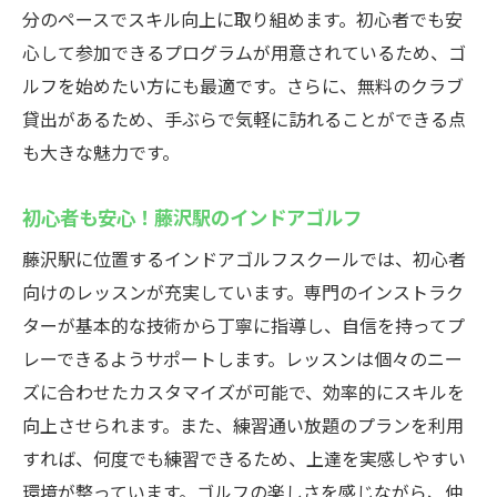
通い放題プランのメリットを紹介
分のペースでスキル向上に取り組めます。初心者でも安
コストパフォーマンス抜群の練習法
心して参加できるプログラムが用意されているため、ゴ
時間を気にせず練習できる魅力
ルフを始めたい方にも最適です。さらに、無料のクラブ
藤沢駅でのゴルフ練習をもっと自由に
貸出があるため、手ぶらで気軽に訪れることができる点
も大きな魅力です。
インドアゴルフ通い放題の活用術
藤沢駅で見つける理想の練習環境
初心者も安心！藤沢駅のインドアゴルフ
24時間営業の藤沢駅インドアゴルフスクールウ
藤沢駅に位置するインドアゴルフスクールでは、初心者
テミル
向けのレッスンが充実しています。専門のインストラク
深夜でも安心！24時間のゴルフ練習場
ターが基本的な技術から丁寧に指導し、自信を持ってプ
藤沢駅で24時間利用可能なゴルフスクール
レーできるようサポートします。レッスンは個々のニー
仕事帰りにも立ち寄れるゴルフスクール
ズに合わせたカスタマイズが可能で、効率的にスキルを
24時間営業でゴルフライフをもっと楽しく
向上させられます。また、練習通い放題のプランを利用
インドアゴルフの新しい常識を創る
すれば、何度でも練習できるため、上達を実感しやすい
いつでも練習！藤沢駅のゴルフ環境
環境が整っています。ゴルフの楽しさを感じながら、仲