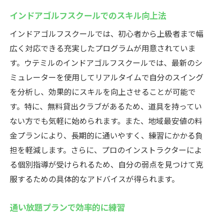
今から始める！インドアゴルフのススメ
インドアゴルフスクールでのスキル向上法
藤沢駅のインドアゴルフで新しい自分を発
インドアゴルフスクールでは、初心者から上級者まで幅
見
広く対応できる充実したプログラムが用意されていま
藤沢駅のインドアゴルフスクールでスキルアッ
す。ウテミルのインドアゴルフスクールでは、最新のシ
プ
ミュレーターを使用してリアルタイムで自分のスイング
効率的なスキルアップ方法を解説
を分析し、効果的にスキルを向上させることが可能で
インドアゴルフで技術を磨く
す。特に、無料貸出クラブがあるため、道具を持ってい
藤沢駅でのスキル向上のポイント
ない方でも気軽に始められます。また、地域最安値の料
金プランにより、長期的に通いやすく、練習にかかる負
個別指導でスイングを改善
担を軽減します。さらに、プロのインストラクターによ
インドアゴルフスクールでの上達術
る個別指導が受けられるため、自分の弱点を見つけて克
スキルアップに役立つインドアゴルフ情報
服するための具体的なアドバイスが得られます。
地域最安値！藤沢駅でインドアゴルフを楽しむ
地域最安値で楽しむインドアゴルフの魅力
通い放題プランで効率的に練習