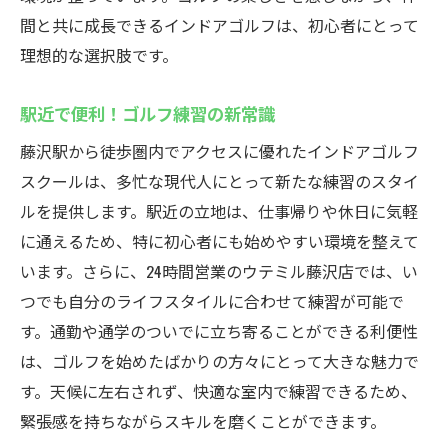
間と共に成長できるインドアゴルフは、初心者にとって
無料クラブ貸出あり！藤沢駅のインドアゴルフ
理想的な選択肢です。
ウテミル
クラブ持参不要！気軽にゴルフ練習
駅近で便利！ゴルフ練習の新常識
無料貸出で手軽に始めるインドアゴルフ
藤沢駅から徒歩圏内でアクセスに優れたインドアゴルフ
道具不要！手ぶらで通えるゴルフスクール
スクールは、多忙な現代人にとって新たな練習のスタイ
藤沢駅でのインドアゴルフをもっと手軽に
ルを提供します。駅近の立地は、仕事帰りや休日に気軽
クラブ貸出を活用した練習法
に通えるため、特に初心者にも始めやすい環境を整えて
初心者に優しい！クラブレンタルの魅力
います。さらに、24時間営業のウテミル藤沢店では、い
藤沢駅でインドアゴルフを始めるならここ
つでも自分のライフスタイルに合わせて練習が可能で
初めての方必見！インドアゴルフの始め方
す。通勤や通学のついでに立ち寄ることができる利便性
は、ゴルフを始めたばかりの方々にとって大きな魅力で
藤沢駅で始めるインドアゴルフライフ
す。天候に左右されず、快適な室内で練習できるため、
インドアゴルフの基本と始め方
緊張感を持ちながらスキルを磨くことができます。
藤沢駅で見つける新しい趣味