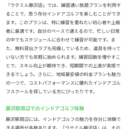
費用対効果の高いゴルフ施設を探そう
「ウテミル藤沢店」では、練習通い放題プランを利用す
藤沢駅でお得にインドアゴルフを体験
ることで、思う存分インドアゴルフを楽しむことができ
コストを抑えてゴルフを楽しむ方法
ます。このプランは、特に練習を重ねたい初心者や上級
藤沢駅周辺のインドアゴルフお得情報
者に最適です。自分のペースで通えるので、忙しい日常
の中でもスケジュールに合わせて練習が可能です。ま
地域最安値のメリットを活用しよう
た、無料貸出クラブも完備しているため、道具を持って
いない方でも気軽に始められます。練習回数を増やすこ
とで、スキル向上が期待でき、短期間での上達が実感で
きるでしょう。さらに、地域最安値の料金プランも魅力
の一つで、コストパフォーマンスに優れたインドアゴル
フスクールを探している方にぴったりです。
藤沢駅周辺でのインドアゴルフ体験
藤沢駅周辺には、インドアゴルフの魅力を存分に体験で
きる場所が多数あります。「ウテミル藤沢店」は、その