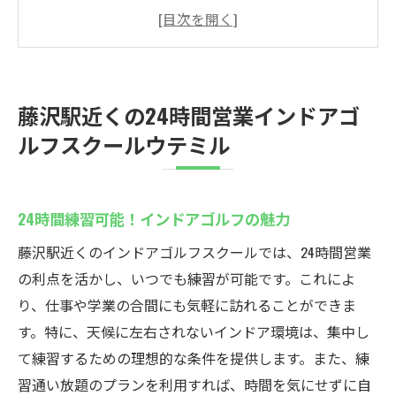
初心者も安心！藤沢駅のインドアゴルフ
駅近で便利！ゴルフ練習の新常識
インドアゴルフスクールでのスキル向上法
通い放題プランで効率的に練習
藤沢駅近くの24時間営業インドアゴ
藤沢駅周辺でのインドアゴルフ体験
ルフスクールウテミル
初心者大歓迎！藤沢駅のインドアゴルフ練習
初心者に最適なインドアゴルフ練習法
24時間練習可能！インドアゴルフの魅力
気軽に始めるインドアゴルフのポイント
藤沢駅でのインドアゴルフ入門講座
藤沢駅近くのインドアゴルフスクールでは、24時間営業
まずは体験！インドアゴルフの初め方
の利点を活かし、いつでも練習が可能です。これによ
り、仕事や学業の合間にも気軽に訪れることができま
インドアゴルフスクール選びのコツ
す。特に、天候に左右されないインドア環境は、集中し
初心者歓迎！安心のインドアゴルフ環境
て練習するための理想的な条件を提供します。また、練
藤沢駅でインドアゴルフ練習通い放題の魅力
習通い放題のプランを利用すれば、時間を気にせずに自