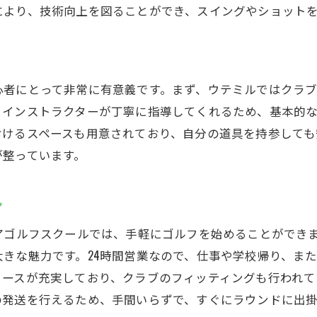
により、技術向上を図ることができ、スイングやショット
地域最安値の理由を探る
24時間営業のメリットとは？
ト
料金プランとお得なキャンペーン情報
心者にとって非常に有意義です。まず、ウテミルではクラ
スケジュールに合わせた利用法
、インストラクターが丁寧に指導してくれるため、基本的
ゴルフ練習と仕事の両立方法
おけるスペースも用意されており、自分の道具を持参しても
通いやすさを支える施設の取り組み
が整っています。
バック置き場完備！通いやすさ抜群のウテミルの魅力とは
無料バック置き場の便利さを解説
ン
通いやすさを追求した施設設計
アゴルフスクールでは、手軽にゴルフを始めることができま
駅から徒歩30秒の立地がもたらす利便性
きな魅力です。24時間営業なので、仕事や学校帰り、ま
荷物を気にせず通える安心感
コースが充実しており、クラブのフィッティングも行われ
通いやすさがもたらす練習の効率化
の発送を行えるため、手間いらずで、すぐにラウンドに出