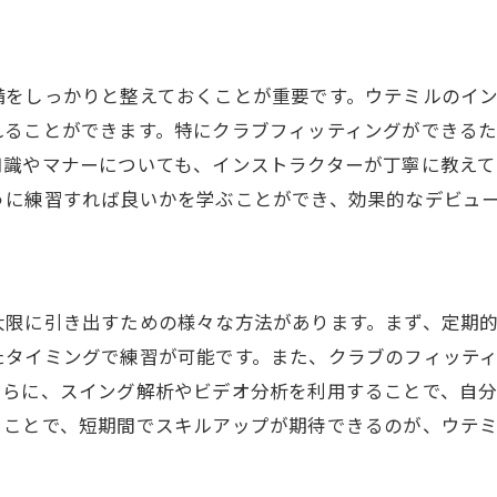
利用者に喜ばれるサービスとは
駅徒歩30秒！インドアゴルフスクールで手軽に始めるゴル
初心者でも安心のレッスン内容
備をしっかりと整えておくことが重要です。ウテミルのイ
駅近で手軽にゴルフを始める魅力
れることができます。特にクラブフィッティングができる
忙しい人にぴったりのアクセスの良さ
知識やマナーについても、インストラクターが丁寧に教えて
初回レッスンで体験できること
うに練習すれば良いかを学ぶことができ、効果的なデビュ
手軽に始められるコストと時間管理
通いやすさがもたらす継続のしやすさ
フクラブのフィッティングも可能！初心者に優しいウテミ
限に引き出すための様々な方法があります。まず、定期的
初めてのフィッティングで知る自分の適正
たタイミングで練習が可能です。また、クラブのフィッテ
さらに、スイング解析やビデオ分析を利用することで、自
最適なクラブ選びのポイント
ることで、短期間でスキルアップが期待できるのが、ウテ
ウテミルでのフィッティング体験談
初心者にも優しいサポート体制