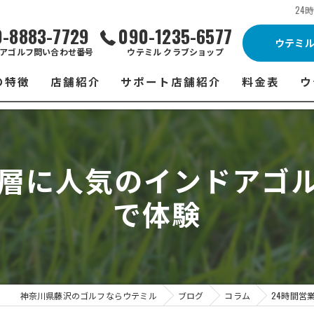
24
0-8883-7729
090-1235-6577
ウテミ
アゴルフ問い合わせ番号
ウテミル クラブショップ
の特徴
店舗紹介
サポート店舗紹介
料金表
ウ
ビス
ウテミル 藤沢店
シミュレーションゴルフ Caddy
藤沢店 料金
ウ
スン
ウテミル 浦安駅前店
Golfet亀有店
浦安駅前店 
ウ
齢層に人気のインドアゴ
場
市原インドアゴルフ
スズヨンゴルフクラブ(SUZU4-GOLFCLUB)
市原インドアゴ
フ
で体験
ント
ウテミルスクール高崎店
ウテミルスクー
フ
ッティング
サポート店舗
よ
シミュレーシ
ブショップ
試
神奈川県藤沢のゴルフならウテミル
ブログ
コラム
24時間営