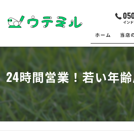
05
インド
ホーム
当店
サー
レッ
24時間営業！若い年
練習
イベ
フィ
クラ