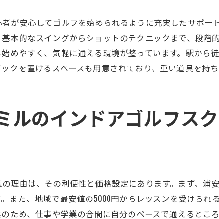
フィッティングがもたらすスコアアップ
プロのアドバイスを受けるメリット
心者が安心してゴルフを始められるように充実したサポー
基本的なスイングからショットのテクニックまで、段階的に
フクラブ発送サービス充実！ウテミルのインドアゴルフス
始めやすく、気軽に通える環境が整っています。駅から徒
発送サービスの流れと利用方法
バックを置けるスペースも用意されており、重い道具を持ち
忙しい人に嬉しい発送サービスの活用法
クラブ発送がもたらす練習の効率化
ウテミルならではのサポート体制
ミルのインドアゴルフスク
利用者の声から見る発送サービスの評価
発送サービスがもたらす生活の変化
ドアゴルフスクールを探している若い世代におすすめのウ
若い世代に支持される理由とは？
の理由は、その利便性と価格設定にあります。まず、浦安
年齢層に合わせたレッスンプラン
。また、地域で最安値の5000円からレッスンを受けられ
同年代と交流できるイベント情報
業のため、仕事や学業の合間に自分のペースで通えるとこ