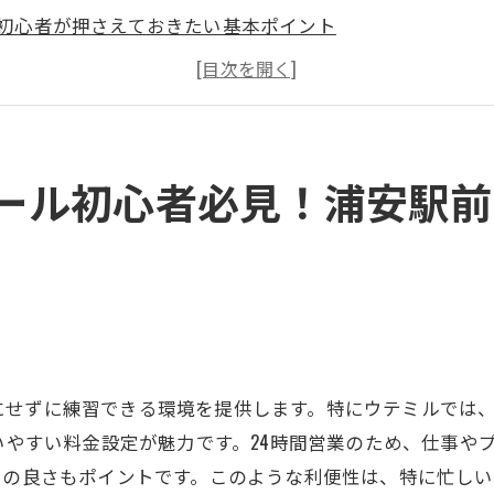
初心者が押さえておきたい基本ポイント
浦安駅前で手軽に始めるゴルフレッスン
ゴルフデビューに必要な道具と準備
練習効果を高めるコツと方法
初心者向けのサポート体制について
ール初心者必見！浦安駅前
に大人気！ウテミルのインドアゴルフスクールでスキルア
若者に人気の理由とは？
スキルアップに最適なプログラム
ウテミルでのレッスンの流れ
上達を実感するためのトレーニング方法
にせずに練習できる環境を提供します。特にウテミルでは
実際の利用者の声と評判
通いやすい料金設定が魅力です。24時間営業のため、仕事
年齢層に合った柔軟なレッスンプラン
スの良さもポイントです。このような利便性は、特に忙し
最安値！24時間営業のインドアゴルフスクールが浦安駅前