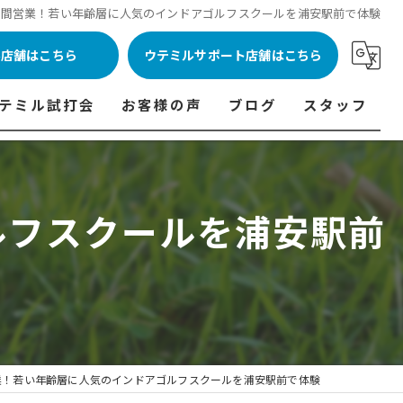
時間営業！若い年齢層に人気のインドアゴルフスクールを浦安駅前で体験
ル店舗はこちら
ウテミルサポート店舗はこちら
テミル試打会
お客様の声
ブログ
スタッフ
表
テミル試打会とは・・・
ウテミルインドア会員様の声
コラム
代表あいさつ
料金表
テミル試打会日程
フィッテイング・試打会参加者の声
ルフスクールを浦安駅前
ルフ 料金表
ィッテイング・試打会 商品ラインナップ一覧
ル高崎店 料金表
ィッター紹介
 料金表
くある質問
ョンゴルフ Caddy 料金表
打会開催受付
業！若い年齢層に人気のインドアゴルフスクールを浦安駅前で体験