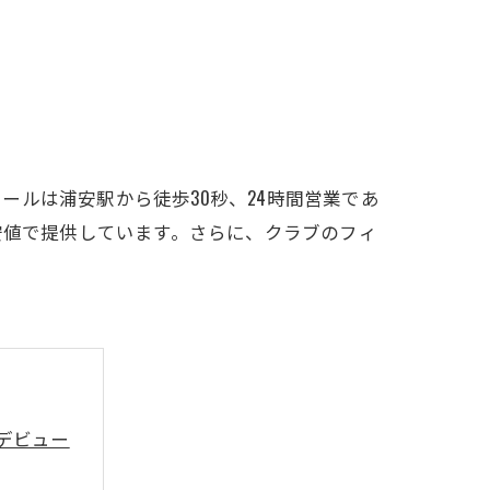
LFCLUB(スズヨンゴルフクラブ)料金表
有店 料金表
ルは浦安駅から徒歩30秒、24時間営業であ
安値で提供しています。さらに、クラブのフィ
デビュー