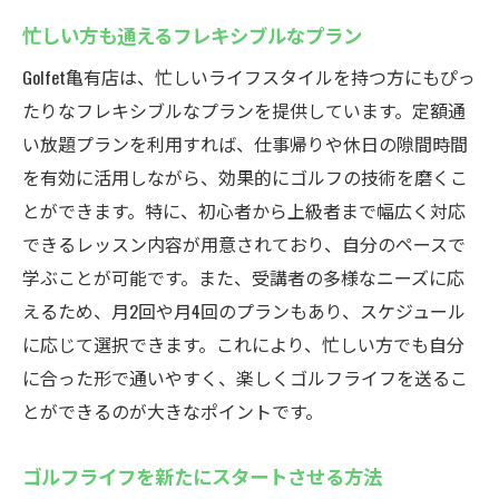
プライベートタイムを充実させる方法
忙しい方も通えるフレキシブルなプラン
休日のリフレッシュに最適な環境
Golfet亀有店は、忙しいライフスタイルを持つ方にもぴっ
利用者が勧める通いやすさ
たりなフレキシブルなプランを提供しています。定額通
仕事と趣味の両立を助けるプラン
い放題プランを利用すれば、仕事帰りや休日の隙間時間
リラックスできるレッスンの雰囲気
を有効に活用しながら、効果的にゴルフの技術を磨くこ
多彩な割引特典でお得にゴルフライフを始めよ
とができます。特に、初心者から上級者まで幅広く対応
う！亀有のインドアゴルフスクール
できるレッスン内容が用意されており、自分のペースで
割引プランでお財布にも優しい
学ぶことが可能です。また、受講者の多様なニーズに応
初心者向けのお得なキャンペーン
えるため、月2回や月4回のプランもあり、スケジュール
長期利用者に嬉しい特典紹介
に応じて選択できます。これにより、忙しい方でも自分
に合った形で通いやすく、楽しくゴルフライフを送るこ
使い方次第でお得度が増す方法
とができるのが大きなポイントです。
利用者が語る特典活用のコツ
定期的に開催される割引イベント
ゴルフライフを新たにスタートさせる方法
初心者から上級者まで楽しめる！亀有のインド