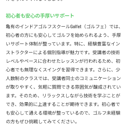
体験者が語るシミュレーターの魅力
初心者も安心の手厚いサポート
ゲーム感覚で楽しむゴルフトレーニング
亀有駅から徒歩2分！通いやすいインドアゴルフ
亀有のインドアゴルフスクールGolfet（ゴルフェ）では、
スクール
初心者の方にも安心してゴルフを始められるよう、手厚
アクセスの良さが選ばれる理由
いサポート体制が整っています。特に、経験豊富なイン
ストラクターによる個別指導が魅力です。受講者の技術
駅近でストレスフリーな通学
レベルやペースに合わせたレッスンが行われるため、初
忙しい方にぴったりの立地条件
心者でも無理なくスイングを習得できます。さらに、少
周辺環境と合わせた活用法
人数制のクラスでは、受講者同士のコミュニケーション
通いやすさを支える施設の魅力
が取りやすく、気軽に質問できる雰囲気が醸成されてい
地域に根ざしたスクールの特長
ます。そのため、リラックスしながら技術を学ぶことが
仕事帰りや休日に最適！亀有のインドアゴルフ
でき、効果的に上達することが期待できます。初心者で
スクールの特徴
も安心して通える環境が整っているので、ゴルフ未経験
時間を有効活用するレッスンの工夫
の方もぜひ挑戦してみてください。