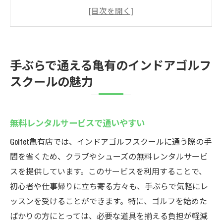
駅近で便利な立地を活用しよう
初心者も安心の手厚いサポート
忙しい方も通えるフレキシブルなプラン
ゴルフライフを新たにスタートさせる方法
手ぶらで通える亀有のインドアゴルフ
利用者の声から見るスクールの評価
スクールの魅力
無料レンタルで初心者も安心！亀有駅近くのイ
ンドアゴルフスクール
手ぶらで気軽に始められる理由
無料レンタルサービスで通いやすい
クラブやシューズの無料レンタルについて
Golfet亀有店では、インドアゴルフスクールに通う際の手
初心者向けの特別指導プログラム
間を省くため、クラブやシューズの無料レンタルサービ
安心して通える料金プランの魅力
スを提供しています。このサービスを利用することで、
初心者や仕事帰りに立ち寄る方々も、手ぶらで気軽にレ
利用者が語る、レンタルサービスの便利さ
ッスンを受けることができます。特に、ゴルフを始めた
初めてのインドアゴルフ体験を支える要素
ばかりの方にとっては、必要な道具を揃える負担が軽減
個別指導＋定額通い放題でメキメキ上達！亀有