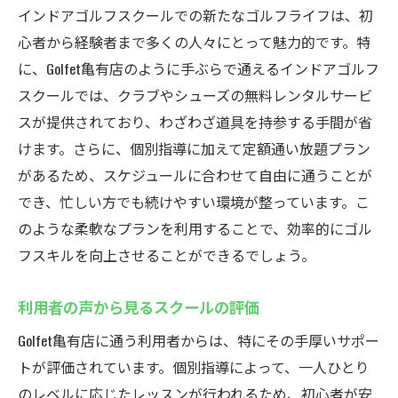
インドアゴルフスクールでの新たなゴルフライフは、初
アゴルフスクールの魅力
心者から経験者まで多くの人々にとって魅力的です。特
様々なレベルに合わせたプログラム
に、Golfet亀有店のように手ぶらで通えるインドアゴルフ
幅広い年齢層に対応した環境
スクールでは、クラブやシューズの無料レンタルサービ
上級者も満足できる指導内容
スが提供されており、わざわざ道具を持参する手間が省
体験談から見る楽しさの秘密
けます。さらに、個別指導に加えて定額通い放題プラン
コーチ陣の質の高さが魅力の鍵
があるため、スケジュールに合わせて自由に通うことが
でき、忙しい方でも続けやすい環境が整っています。こ
継続して通うことで得られる成長
のような柔軟なプランを利用することで、効率的にゴル
フスキルを向上させることができるでしょう。
利用者の声から見るスクールの評価
Golfet亀有店に通う利用者からは、特にその手厚いサポー
トが評価されています。個別指導によって、一人ひとり
のレベルに応じたレッスンが行われるため、初心者が安