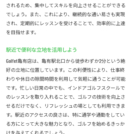
されるため、集中してスキルを向上させることができる
のインドアゴルフスクール
でしょう。また、これにより、継続的な通い易さも実現
個別指導のメリットを活かそう
され、定期的にレッスンを受けることで、効率的に上達
通い放題プランでスキルアップ
を目指せます。
短期間で効果を実感する方法
駅近で便利な立地を活用しよう
受講者の声から見る成果
スケジュールに合わせた効率的な通い方
Golfet亀有店は、亀有駅北口から徒歩わずか2分という絶
プロのコーチから学ぶ特別な指導法
好の立地に位置しています。この利便性により、仕事終
わりや休日の隙間時間を利用して気軽に通うことが可能
最新シミュレーターを活用！亀有のインドアゴ
です。忙しい日常の中でも、インドアゴルフスクールで
ルフスクールでスイング習得
のレッスンを取り入れることで、ゴルフの技術を向上さ
シミュレーターの技術でスキルアップ
せるだけでなく、リフレッシュの場としても利用できま
データ解析を用いた科学的指導
す。駅近のアクセスの良さは、特に通学や通勤をしてい
スイングの改善ポイントを発見
る方にとって大きな魅力となり、ゴルフを始めるきっか
リアルな環境でのトレーニング法
けを与えてくれるでしょう。