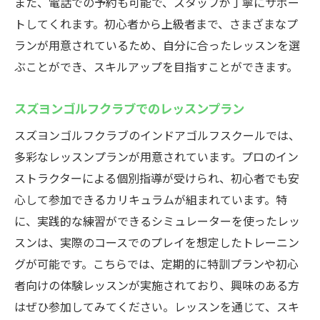
また、電話での予約も可能で、スタッフが丁寧にサポー
ゴルフクラブ
トしてくれます。初心者から上級者まで、さまざまなプ
手軽に始められるゴルフ練習のすすめ
ランが用意されているため、自分に合ったレッスンを選
スズヨンゴルフクラブのレンタル用品紹介
ぶことができ、スキルアップを目指すことができます。
忙しい方に嬉しいスズヨンゴルフクラブの
魅力
スズヨンゴルフクラブでのレッスンプラン
スズヨンゴルフクラブの利用者の声
スズヨンゴルフクラブのインドアゴルフスクールでは、
ゴルフスキルを向上させるスズヨンゴルフクラ
多彩なレッスンプランが用意されています。プロのイン
ブの魅力
ストラクターによる個別指導が受けられ、初心者でも安
スズヨンゴルフクラブで上達する秘訣
心して参加できるカリキュラムが組まれています。特
インストラクターからのワンポイントアド
に、実践的な練習ができるシミュレーターを使ったレッ
バイス
スンは、実際のコースでのプレイを想定したトレーニン
スズヨンゴルフクラブでの練習成果を実感
グが可能です。こちらでは、定期的に特訓プランや初心
者向けの体験レッスンが実施されており、興味のある方
スズヨンゴルフクラブのプログラムの多様
はぜひ参加してみてください。レッスンを通じて、スキ
性