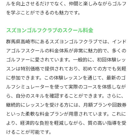
ルを向上させるだけでなく、仲間と楽しみながらゴルフ
技術向上に役立つスズヨンゴルフクラブの
を学ぶことができるのも魅力です。
利用法
スズヨンゴルフクラブでの上達を目指すコ
スズヨンゴルフクラブのスクール料金
ミュニティ
群馬県高崎市にあるスズヨンゴルフクラブでは、インド
インドアゴルフスクールで快適な練習環境を体
アゴルフスクールの料金体系が非常に魅力的で、多くの
験
ゴルファーに愛されています。一般的に、初回体験レッ
スズヨンゴルフクラブの快適な施設紹介
スンは特別価格で提供されており、初めての方でも気軽
インドアならではのスムーズな練習
に参加できます。この体験レッスンを通じて、最新のゴ
スズヨンゴルフクラブでのプライベート空
ルフシミュレーターを使って実際のコースを体感しなが
間の魅力
ら、自分のスキルを確認することができます。さらに、
快適な練習環境の重要性
継続的にレッスンを受ける方には、月額プランや回数券
スズヨンゴルフクラブの設備満足度
といった柔軟な料金プランが用意されています。これに
より、経済的な負担を軽減しながら、質の高い指導を受
スズヨンゴルフクラブでのリラックスタイ
けることが可能です。
ムの楽しみ方