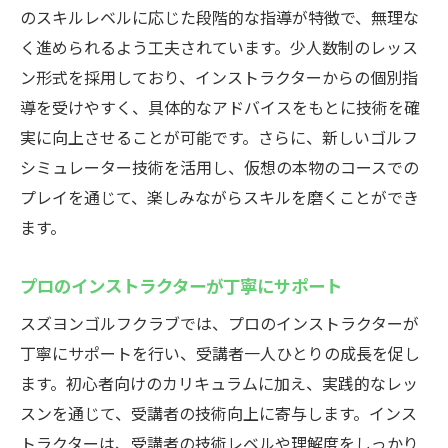
のスキルレベルに応じた段階的な指導が特徴で、無理な
魅力
く進められるよう工夫されています。少人数制のレッス
スズヨンゴルフクラブのシミュレーター体
ン形式を採用しており、インストラクターからの個別指
験談
導を受けやすく、具体的なアドバイスをもとに技術を確
初心者からプロまで楽しめるインドアゴルフス
実に向上させることが可能です。さらに、新しいゴルフ
クール
シミュレーター技術を活用し、仮想の本物のコースでの
各レベルに応じたコース紹介
プレイを通じて、楽しみながらスキルを磨くことができ
スズヨンゴルフクラブでのレベル別指導法
ます。
プロに近づくための特別メニュー
プロのインストラクターが丁寧にサポート
スズヨンゴルフクラブでのスキルアップの
秘訣
スズヨンゴルフクラブでは、プロのインストラクターが
多様な練習ドリルの紹介
丁寧にサポートを行い、受講者一人ひとりの成長を促し
スズヨンゴルフクラブのインドアゴルフス
ます。初心者向けのカリキュラムに加え、実践的なレッ
クール参加者の声
スンを通じて、受講者の技術向上に寄与します。インス
トラクターは、受講者の技術レベルや理解度をしっかり
スズヨンゴルフクラブで天候に左右されないゴ