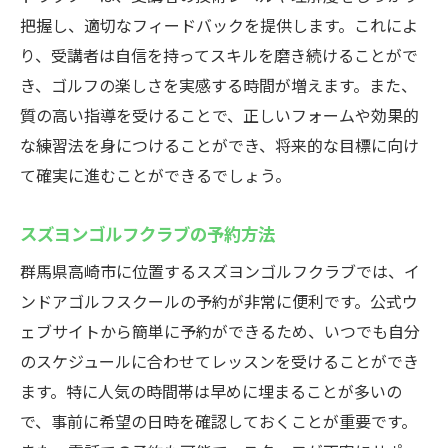
把握し、適切なフィードバックを提供します。これによ
ルフ練習
り、受講者は自信を持ってスキルを磨き続けることがで
天候に左右されない練習のメリット
き、ゴルフの楽しさを実感する時間が増えます。また、
スズヨンゴルフクラブの快適な練習環境
質の高い指導を受けることで、正しいフォームや効果的
スズヨンゴルフクラブの利用の手軽さ
な練習法を身につけることができ、将来的な目標に向け
室内にいながら本格的なゴルフ体験
て確実に進むことができるでしょう。
スズヨンゴルフクラブでの効率的な練習法
スズヨンゴルフクラブの予約方法
スズヨンゴルフクラブの予約状況と利用方
法
群馬県高崎市に位置するスズヨンゴルフクラブでは、イ
仕事帰りに手ぶらで楽しめるインドアゴルフス
ンドアゴルフスクールの予約が非常に便利です。公式ウ
クール
ェブサイトから簡単に予約ができるため、いつでも自分
スズヨンゴルフクラブの手ぶらOKのサービ
のスケジュールに合わせてレッスンを受けることができ
ス
ます。特に人気の時間帯は早めに埋まることが多いの
で、事前に希望の日時を確認しておくことが重要です。
仕事帰りのリフレッシュに最適なスズヨン