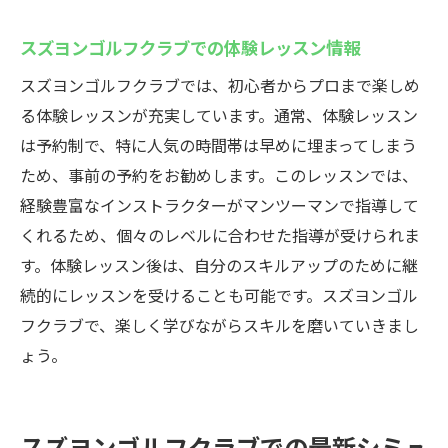
スズヨンゴルフクラブでのリアルなゴルフ体験
スズヨンゴルフクラブでの体験レッスン情報
スズヨンゴルフクラブの臨場感あふれるゴ
スズヨンゴルフクラブでは、初心者からプロまで楽しめ
ルフ体験
る体験レッスンが充実しています。通常、体験レッスン
シミュレーターで可能な実際のコース体験
は予約制で、特に人気の時間帯は早めに埋まってしまう
スズヨンゴルフクラブでのリアルなコース
ため、事前の予約をお勧めします。このレッスンでは、
攻略
経験豊富なインストラクターがマンツーマンで指導して
スズヨンゴルフクラブでのゴルフ体験の感
くれるため、個々のレベルに合わせた指導が受けられま
想
す。体験レッスン後は、自分のスキルアップのために継
リアルな体験を可能にする技術の紹介
続的にレッスンを受けることも可能です。スズヨンゴル
スズヨンゴルフクラブでの満足度の高いプ
フクラブで、楽しく学びながらスキルを磨いていきまし
レー
ょう。
スズヨンゴルフクラブでの最新シミュ