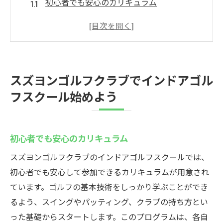
初心者でも安心のカリキュラム
プロのインストラクターが丁寧にサポート
スズヨンゴルフクラブの予約方法
スズヨンゴルフクラブでのレッスンプラン
スズヨンゴルフクラブのスクール料金
スズヨンゴルフクラブでインドアゴル
スズヨンゴルフクラブでの体験レッスン情
フスクール始めよう
報
スズヨンゴルフクラブでの最新シミュレーター
技術
初心者でも安心のカリキュラム
臨場感あふれるゴルフ体験を提供
スズヨンゴルフクラブのインドアゴルフスクールでは、
スズヨンゴルフクラブの技術革新
初心者でも安心して参加できるカリキュラムが用意され
シミュレーターでできるスキルチェック
ています。ゴルフの基本技術をしっかり学ぶことができ
スズヨンゴルフクラブの設備紹介
るよう、スイングやパッティング、クラブの持ち方とい
った基礎からスタートします。このプログラムは、各自
最新技術を使ったスズヨンゴルフクラブの