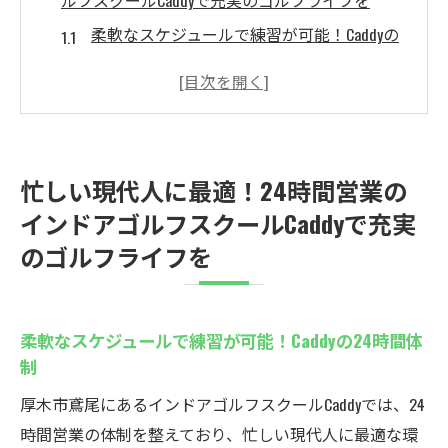
ルフスクールCaddyで充実のゴルフライフを
柔軟なスケジュールで練習が可能！Caddyの
24時間体制
インドアゴルフのメリットとCaddyの独自サ
ービス
仕事終わりでも安心、Caddyで気軽にゴルフ
忙しい現代人に最適！24時間営業の
を楽しむ
インドアゴルフスクールCaddyで充実
初心者でも安心！Caddyのサポート体制
のゴルフライフを
仲間と切磋琢磨できる環境がCaddyにはあり
ます
厚木市でのゴルフライフをCaddyで満喫しよ
柔軟なスケジュールで練習が可能！Caddyの24時間体
う
制
天候を気にせずゴルフ練習！厚木市鳶尾のシミ
厚木市鳶尾にあるインドアゴルフスクールCaddyでは、24
ュレーションゴルフ練習場Caddyの魅力
時間営業の体制を整えており、忙しい現代人に最適な環