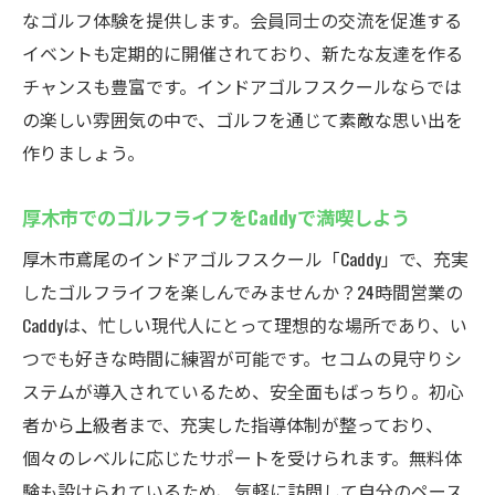
ゴルフで健康維持を図るためのポイント
なゴルフ体験を提供します。会員同士の交流を促進する
インドアゴルフの健康効果とは？
イベントも定期的に開催されており、新たな友達を作る
日常に取り入れたい健康的なゴルフライフ
チャンスも豊富です。インドアゴルフスクールならでは
Caddyの充実した練習設備を活用しよう
の楽しい雰囲気の中で、ゴルフを通じて素敵な思い出を
ゴルフを通じた健康維持の体験談
作りましょう。
インドアゴルフで心も体もリフレッシュ
厚木市でのゴルフライフをCaddyで満喫しよう
厚木市鳶尾のインドアゴルフスクール「Caddy」で、充実
したゴルフライフを楽しんでみませんか？24時間営業の
Caddyは、忙しい現代人にとって理想的な場所であり、い
つでも好きな時間に練習が可能です。セコムの見守りシ
ステムが導入されているため、安全面もばっちり。初心
者から上級者まで、充実した指導体制が整っており、
個々のレベルに応じたサポートを受けられます。無料体
験も設けられているため、気軽に訪問して自分のペース