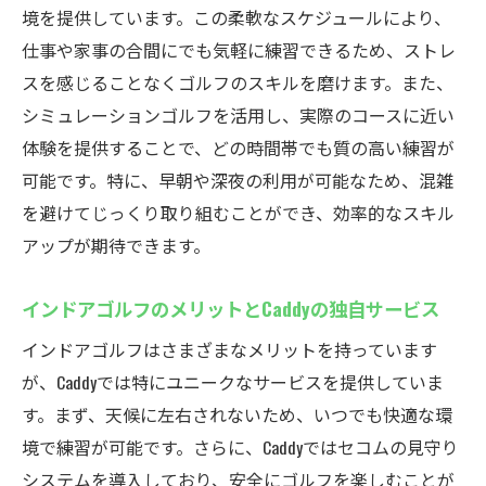
全天候型のトレーニング環境とは？
境を提供しています。この柔軟なスケジュールにより、
シミュレーションゴルフの利点を徹底解説
仕事や家事の合間にでも気軽に練習できるため、ストレ
Caddyで手軽に始めるシミュレーションゴル
スを感じることなくゴルフのスキルを磨けます。また、
フ
シミュレーションゴルフを活用し、実際のコースに近い
体験を提供することで、どの時間帯でも質の高い練習が
リアルなコース体験ができる最新設備を紹
可能です。特に、早朝や深夜の利用が可能なため、混雑
介
を避けてじっくり取り組むことができ、効率的なスキル
インドアでも本格的なスイング練習が可能
アップが期待できます。
四季を通じて快適なゴルフライフをCaddyで
セキュリティ万全！セコムの見守りシステムで
インドアゴルフのメリットとCaddyの独自サービス
安心してインドアゴルフを楽しもう
インドアゴルフはさまざまなメリットを持っています
24時間安全を守るセキュリティ体制
が、Caddyでは特にユニークなサービスを提供していま
安心感を提供するセコムシステムとは
す。まず、天候に左右されないため、いつでも快適な環
無人運営でも安心！Caddyの安全対策
境で練習が可能です。さらに、Caddyではセコムの見守り
会員制システムでプライバシーを確保
システムを導入しており、安全にゴルフを楽しむことが