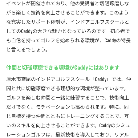
イベントが開催されており、他の受講者と切磋琢磨しな
利用者の声から見るCaddyの魅力
がら楽しく技術を向上させることができます。このよう
夜間でも安全に練習できる理由
な充実したサポート体制が、インドアゴルフスクールと
上達を実感できる24時間の練習場
してのCaddyの大きな魅力となっているのです。初心者で
安全で快適なゴルフ練習環境！Caddyの会員専用
も自信を持ってゴルフを始められる環境が、Caddyの特長
暗証番号システムとは
と言えるでしょう。
セキュリティ強化のための会員制システム
安心して利用できる暗証番号の重要性
仲間と切磋琢磨できる環境がCaddyにはあります
プライバシーを守るための取り組み
厚木市鳶尾のインドアゴルフスクール「Caddy」では、仲
会員専用システムの登録方法と利用方法
間と共に切磋琢磨できる理想的な環境が整っています。
ゴルフを楽しむ仲間と一緒に練習することで、技術向上
安全と快適さを両立するための工夫
だけでなく、モチベーションも高められます。特に、同
セキュリティ面も充実したCaddyの魅力
じ目標を持つ仲間とともにトレーニングすることで、互
インドアゴルフで健康維持！厚木市鳶尾にある
いのスキルを向上させることができます。Caddyのシミュ
Caddyの魅力を徹底解説
レーションゴルフは、最新技術を導入しており、リアル