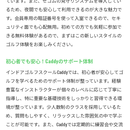
ています。また、セコムの見守りシステムを導入してい
るため、夜間でも安心して利用できるのが大きな魅力で
シミュレーション技術を活用したトレーニ
す。会員専用の暗証番号を使って入室できるので、セキ
ング
ュリティ面でも心配無用。初めての方でも気軽に参加で
スイング解析で自分のフォームを見直そう
きる無料体験があるので、まずはこの新しいスタイルの
スキル向上を目指すための設備紹介
ゴルフ体験をお楽しみください。
Caddyの先進的なトレーニングプログラム
定期的な進捗確認でモチベーションを維持
初心者でも安心！Caddyのサポート体制
高性能シミュレーターで効率的にレッスン
インドアゴルフスクールCaddyでは、初心者が安心してゴ
24時間いつでも利用可能！厚木市鳶尾のCaddyで
ルフを学べるためのサポート体制が整っています。経験
ゴルフスキルを上達させよう
豊富なインストラクターが個々のレベルに応じて丁寧に
時間を気にせず、いつでも練習できる環境
指導し、特に重要な基礎技術をしっかりと習得できる環
仕事帰りに便利！夜間利用のメリット
境が整っています。少人数制のクラスを採用しているた
め、質問もしやすく、リラックスした雰囲気の中で学ぶ
自分のペースでスキルアップするためのヒ
ことが可能です。また、Caddyでは定期的に練習会や交流
ント