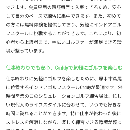
防犯カメラと緊急通報システムを完備
できます。会員専用の暗証番号で入室できるため、安心
して自分のペースで練習に集中できます。また、初めて
安心してゴルフに集中できる環境を作る
の方には無料体験を提供しており、気軽にインドアゴル
無料体験で気軽にスタート！初めてのインドア
フスクールに挑戦することができます。これにより、初
ゴルフもCaddyで快適に
心者から上級者まで、幅広いゴルファーが満足できる環
初心者に優しい無料体験プランを紹介
境が整っています。
初めてでも安心！インストラクターのサポ
ート
仕事終わりでも安心、Caddyで気軽にゴルフを楽しむ
ゴルフの基本を学べる体験レッスン内容
仕事終わりに気軽にゴルフを楽しむために、厚木市鳶尾
まずは無料で！Caddyの体験の流れ
に位置するインドアゴルフスクールCaddyが最適です。24
体験を通じて見つけるゴルフの楽しさ
時間営業のこのシミュレーションゴルフ練習場は、忙し
Caddyでインドアゴルフライフをスタートし
い現代人のライフスタイルに合わせて、いつでも好きな
よう
時間に訪れることができます。特に仕事が終わった後に
効率的にスイング改善！最新シミュレーション
ストレスを解消しながら、楽しく練習できる環境が整っ
技術を駆使したCaddyのインドアゴルフスクール