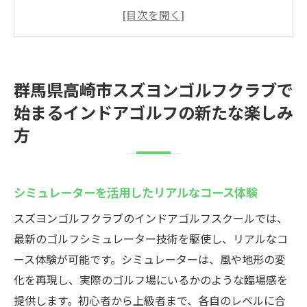
体験
手ぶらで訪れる快適なゴルフ環境
家族や友人との交流を深める場
インドアだからこその安全性と快適さ
群馬県高崎市スズヨンゴルフクラブで
ゴルフシミュレーターの魅力と可能性
始まるインドアゴルフの新たな楽しみ
初心者も安心のサポート体制
方
インドアゴルフスクールでプロの技を学ぶスズ
ヨンゴルフクラブの魅力
プロフェッショナルから学ぶ機会
シミュレーターを活用したリアルなコース体験
初心者向けの親切な指導
スズヨンゴルフクラブのインドアゴルフスクールでは、
技術向上を目指すワークショップ
最新のゴルフシミュレーター技術を駆使し、リアルなコ
効率的なレッスンプランの提案
ース体験が可能です。シミュレーターは、風や地形の変
化を再現し、実際のゴルフ場にいるかのような臨場感を
個別カリキュラムでの習得法
提供します。初心者から上級者まで、各自のレベルに合
ハイレベルなゴルフ技術を体験