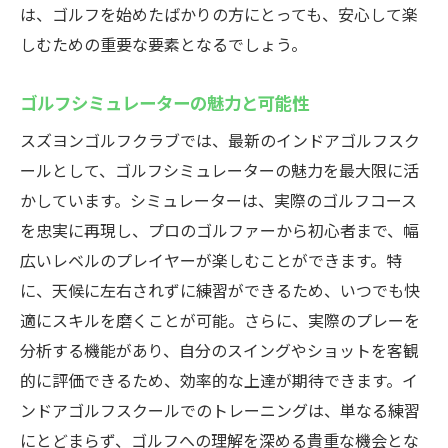
は、ゴルフを始めたばかりの方にとっても、安心して楽
ゴルフ愛好者必見スズヨンゴルフクラブでのイ
しむための重要な要素となるでしょう。
ンドアゴルフのメリット
時間を有効活用できる練習方法
ゴルフシミュレーターの魅力と可能性
専用のシミュレーターでの集中トレーニン
スズヨンゴルフクラブでは、最新のインドアゴルフスク
グ
ールとして、ゴルフシミュレーターの魅力を最大限に活
健康維持とリフレッシュに最適
かしています。シミュレーターは、実際のゴルフコース
他施設との違いと競争力
を忠実に再現し、プロのゴルファーから初心者まで、幅
会員特典と利用のメリット
広いレベルのプレイヤーが楽しむことができます。特
コミュニティ作りに最適な場
に、天候に左右されずに練習ができるため、いつでも快
適にスキルを磨くことが可能。さらに、実際のプレーを
分析する機能があり、自分のスイングやショットを客観
的に評価できるため、効率的な上達が期待できます。イ
ンドアゴルフスクールでのトレーニングは、単なる練習
にとどまらず、ゴルフへの理解を深める貴重な機会とな