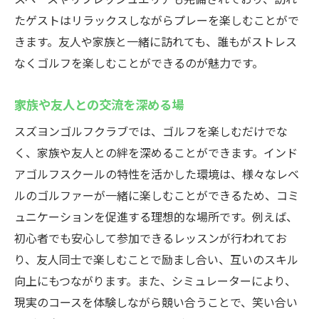
仮想コースでの多様なプレイ体験
たゲストはリラックスしながらプレーを楽しむことがで
プロ仕様の機材で本格的に
きます。友人や家族と一緒に訪れても、誰もがストレス
初心者に優しい操作とガイド
なくゴルフを楽しむことができるのが魅力です。
天候を気にせずゴルフを楽しむスズヨンゴルフ
家族や友人との交流を深める場
クラブのインドアゴルフスクール
季節や天候に左右されない練習環境
スズヨンゴルフクラブでは、ゴルフを楽しむだけでな
く、家族や友人との絆を深めることができます。インド
全天候型の快適空間
アゴルフスクールの特性を活かした環境は、様々なレベ
定期的なレッスンプランでの継続
ルのゴルファーが一緒に楽しむことができるため、コミ
気軽に立ち寄れるアクセスの良さ
ュニケーションを促進する理想的な場所です。例えば、
年間を通じたスキルアップのチャンス
初心者でも安心して参加できるレッスンが行われてお
ストレスフリーなゴルフ体験
り、友人同士で楽しむことで励まし合い、互いのスキル
スズヨンゴルフクラブでのインドアゴルフスク
向上にもつながります。また、シミュレーターにより、
ールの特長と利用方法
現実のコースを体験しながら競い合うことで、笑い合い