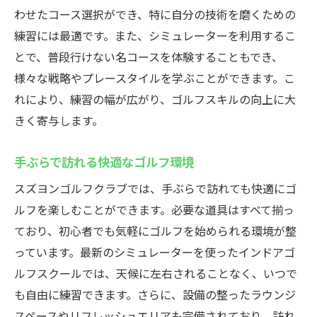
わせたコース選択ができ、特に自分の技術を磨くための
スズヨンゴルフクラブでの充実のインドアゴル
練習には最適です。また、シミュレーターを利用するこ
フ体験初心者からプロまで
とで、普段行けない名コースを体験することもでき、
幅広いレベルに対応したプログラム
様々な戦略やプレースタイルを学ぶことができます。こ
最新技術を使った練習の魅力
れにより、練習の幅が広がり、ゴルフスキルの向上に大
定期的なイベントでの交流
きく寄与します。
各種大会参加での経験値アップ
手ぶらで訪れる快適なゴルフ環境
個別レッスンでの成長実感
プロゴルファーとの特別セッション
スズヨンゴルフクラブでは、手ぶらで訪れても快適にゴ
ルフを楽しむことができます。必要な道具はすべて揃っ
ゴルフスキルを飛躍的に向上させるスズヨンゴ
ており、初心者でも気軽にゴルフを始められる環境が整
ルフクラブのシミュレーター技術
っています。最新のシミュレーターを使ったインドアゴ
精密なデータ解析によるフィードバック
ルフスクールでは、天候に左右されることなく、いつで
リアルタイムでのスイング修正
も自由に練習できます。さらに、設備の整ったラウンジ
個人に合わせたスピードと強度
スペースやリフレッシュエリアも完備されており、訪れ