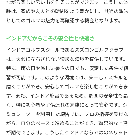
初心者にも安心な充実したサポート
ながら楽しい思い出を作ることができます。こうした体
施設の利用方法とアクセス
験は、家族や友人との時間をより豊かにし、共通の趣味
としてのゴルフの魅力を再確認する機会となります。
予約システムでのスムーズな利用
レンタルクラブの活用法
インドアだからこその安全性と快適さ
最適なプランの選び方
インドアゴルフスクールであるスズヨンゴルフクラブ
リピーターが増える理由
は、天候に左右されない快適な環境を提供しています。
スズヨンゴルフクラブで手軽に始めるインドア
特に、雨の日や厳しい暑さの日でも、安定した条件で練
ゴルフの魅力
習が可能です。このような環境では、集中してスキルを
初めての人でも安心して始められる
磨くことができ、安心してゴルフを楽しむことができま
手ぶらで気軽に体験
す。また、インドア施設であるため、周囲の安全性も高
充実した施設での練習
く、特に初心者や子供連れの家族にとって安心です。シ
初心者におすすめのコース
ミュレーターを利用した練習では、プロの指導を受けな
がら、自分のペースで進めることができ、効果的な上達
ゴルフを楽しむ新しいスタイル
が期待できます。こうしたインドアならではのメリット
手軽にスキルアップできる環境