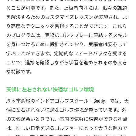
上
ることが可能です。また、上級者向けには、個々の課題
を解決するためのカスタマイズレッスンが実施され、よ
安全安心のインドアゴルフスクールCaddyで効率
り高度なテクニックを習得することができます。これら
的に上達しよう
のプログラムは、実際のゴルフプレーに直結するスキル
セコム導入で安心のセキュリティ環境
を身につけるために設計されており、受講者は安心して
会員専用の暗証番号システムで安全な入室
学ぶことができます。定期的なフィードバックを受ける
無料体験で施設の雰囲気を確認
ことで、進捗を確認しながら学習を進められるのも大き
初心者でも安心のサポート体制
な特徴です。
上達を促す個別指導プラン
天候に左右されない快適なゴルフ環境
ストレスフリーな練習環境の提供
厚木市鳶尾のCaddyでゴルフの新しい楽しみ方を
厚木市鳶尾のインドアゴルフスクール「Caddy」では、天
見つけよう
候に左右されない快適なゴルフ環境が整っています。外
新しいゴルフの楽しみ方を探求する
の天候が悪いときでも、室内で気軽に練習ができる利点
は、忙しい日常を送るゴルファーにとって大きな魅力で
趣味と健康維持を両立するゴルフライフ