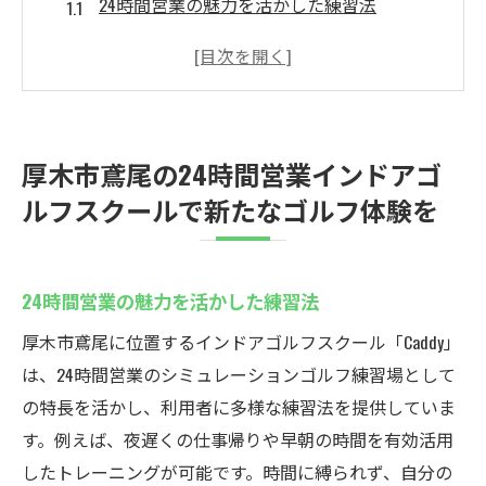
24時間営業の魅力を活かした練習法
初心者から上級者まで対応したレッスンプ
ログラム
天候に左右されない快適なゴルフ環境
忙しい日常にフィットする柔軟なスケジュ
厚木市鳶尾の24時間営業インドアゴ
ール
ルフスクールで新たなゴルフ体験を
シミュレーション技術でリアルなコース体
験
セコムの見守りシステムによる安心のセキ
24時間営業の魅力を活かした練習法
ュリティ
厚木市鳶尾に位置するインドアゴルフスクール「Caddy」
シミュレーションゴルフでスキルアップ！厚木
は、24時間営業のシミュレーションゴルフ練習場として
市鳶尾のCaddyの魅力
の特長を活かし、利用者に多様な練習法を提供していま
最新技術を駆使したシミュレーションゴル
す。例えば、夜遅くの仕事帰りや早朝の時間を有効活用
フのすごさ
したトレーニングが可能です。時間に縛られず、自分の