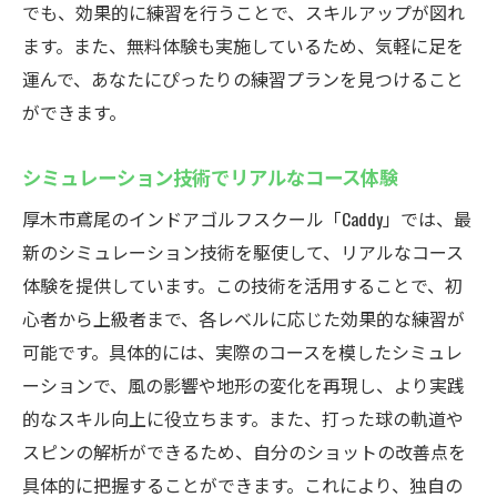
でも、効果的に練習を行うことで、スキルアップが図れ
由なゴルフ練習
ます。また、無料体験も実施しているため、気軽に足を
夜間や早朝のプライベートタイムを活用
運んで、あなたにぴったりの練習プランを見つけること
フレキシブルな時間割で自己ベストを更新
ができます。
日々の生活にゴルフを取り入れる方法
シミュレーション技術でリアルなコース体験
必要な時にすぐ使える便利さ
予約不要でいつでも使用可能な打席
厚木市鳶尾のインドアゴルフスクール「Caddy」では、最
新のシミュレーション技術を駆使して、リアルなコース
自分だけのゴルフスタイルを追求する
体験を提供しています。この技術を活用することで、初
厚木市鳶尾のシミュレーションゴルフで効率的
心者から上級者まで、各レベルに応じた効果的な練習が
にスキルアップ
可能です。具体的には、実際のコースを模したシミュレ
シミュレーションゴルフの効果的な活用法
ーションで、風の影響や地形の変化を再現し、より実践
スイングとショットのデータを徹底分析
的なスキル向上に役立ちます。また、打った球の軌道や
個々のニーズに応じたカスタム練習
スピンの解析ができるため、自分のショットの改善点を
定期的な練習で着実にスキル向上
具体的に把握することができます。これにより、独自の