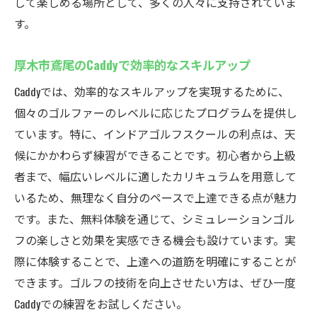
して楽しめる場所として、多くの人々に支持されていま
体験
す。
効率的な練習メニューで目指すゴルフスキ
ル
厚木市鳶尾のCaddyで効率的なスキルアップ
最先端技術でゴルフの新たな一面を発見
Caddyでは、効率的なスキルアップを実現するために、
Caddyインドアゴルフスクールでいつでも快適な
個々のゴルファーのレベルに応じたプログラムを提供し
ゴルフ練習
ています。特に、インドアゴルフスクールの利点は、天
快適な空間で集中できるゴルフ練習
候にかかわらず練習ができることです。初心者から上級
全天候型施設でストレスフリーな練習を実
者まで、幅広いレベルに適したカリキュラムを用意して
現
いるため、無理なく自分のペースで上達できる点が魅力
快適なインドア環境で集中力アップ
です。また、無料体験を通じて、シミュレーションゴル
フの楽しさと効果を実感できる機会も設けています。実
クラブやボールも充実した設備で提供
際に体験することで、上達への道筋を明確にすることが
自分のペースで練習できるフレキシブルな
できます。ゴルフの技術を向上させたい方は、ぜひ一度
環境
Caddyでの練習をお試しください。
最新の設備で快適な練習をサポート