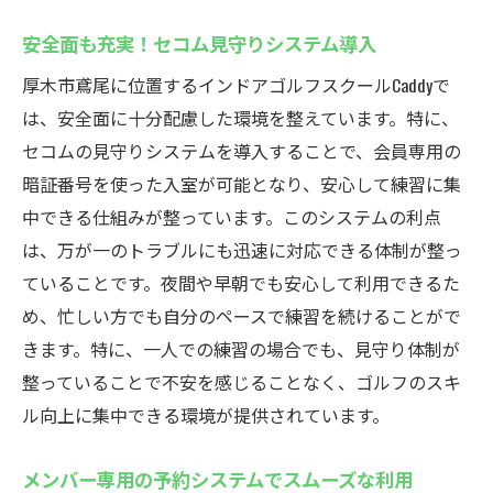
セコム見守りシステムで安心！Caddyのインドア
安全面も充実！セコム見守りシステム導入
ゴルフスクール
厚木市鳶尾に位置するインドアゴルフスクールCaddyで
セコムシステムによる安全なゴルフ環境
は、安全面に十分配慮した環境を整えています。特に、
安心して練習できる見守り体制
セコムの見守りシステムを導入することで、会員専用の
セキュリティが充実した施設で快適な練習
暗証番号を使った入室が可能となり、安心して練習に集
会員専用のセキュリティシステムを採用
中できる仕組みが整っています。このシステムの利点
安全面を考慮した24時間営業の強み
は、万が一のトラブルにも迅速に対応できる体制が整っ
ていることです。夜間や早朝でも安心して利用できるた
安心のセコムサポートで快適なゴルフライ
め、忙しい方でも自分のペースで練習を続けることがで
フ
きます。特に、一人での練習の場合でも、見守り体制が
厚木市鳶尾のCaddyでゴルフライフを豊かにする
整っていることで不安を感じることなく、ゴルフのスキ
インドアゴルフスクール
ル向上に集中できる環境が提供されています。
厚木市鳶尾で楽しむインドアゴルフの新ス
タイル
メンバー専用の予約システムでスムーズな利用