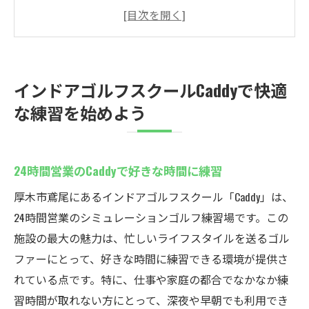
初心者でも安心！無料体験から始めるイン
ドアゴルフ
シミュレーションゴルフでリアルな練習体
験を
インドアゴルフスクールCaddyで快適
厚木市鳶尾のCaddyで効率的なスキルアップ
な練習を始めよう
安全面も充実！セコム見守りシステム導入
メンバー専用の予約システムでスムーズな
利用
24時間営業のCaddyで好きな時間に練習
忙しい現代人に最適な24時間営業のCaddyインド
厚木市鳶尾にあるインドアゴルフスクール「Caddy」は、
アゴルフスクール
24時間営業のシミュレーションゴルフ練習場です。この
忙しいビジネスマンに最適なゴルフ練習環
施設の最大の魅力は、忙しいライフスタイルを送るゴル
境
ファーにとって、好きな時間に練習できる環境が提供さ
夜間も安心して練習できる24時間体制
れている点です。特に、仕事や家庭の都合でなかなか練
天候に左右されないインドアゴルフの魅力
習時間が取れない方にとって、深夜や早朝でも利用でき