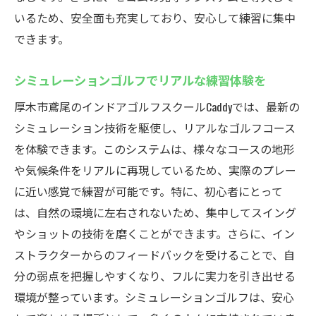
いるため、安全面も充実しており、安心して練習に集中
無料体験レッスンで施設をチェック
できます。
初心者から上級者まで対応のプログラム
無料体験で感じるCaddyの魅力
シミュレーションゴルフでリアルな練習体験を
インストラクターによる丁寧な指導
厚木市鳶尾のインドアゴルフスクールCaddyでは、最新の
体験レッスン後の充実したフィードバック
シミュレーション技術を駆使し、リアルなゴルフコース
スキルアップを目指すすべてのゴルファー
を体験できます。このシステムは、様々なコースの地形
におすすめ
や気候条件をリアルに再現しているため、実際のプレー
シミュレーションゴルフで効率的に上達！Caddy
に近い感覚で練習が可能です。特に、初心者にとって
インドアゴルフスクール
は、自然の環境に左右されないため、集中してスイング
リアルなシミュレーションで実践力を強化
やショットの技術を磨くことができます。さらに、イン
ストラクターからのフィードバックを受けることで、自
動画解析でスイング改善をサポート
分の弱点を把握しやすくなり、フルに実力を引き出せる
データ分析で自分の弱点を克服
環境が整っています。シミュレーションゴルフは、安心
高精度のシミュレーターでリアルなコース