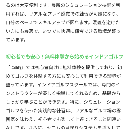
時間を有効活用したゴルフ上達法
るのは大変便利です。最新のシミュレーション技術を利
用すれば、リアルなプレイ感覚での練習が可能になり、
Caddyなら仕事帰りにもリフレッシュ可能
自分のペースでスキルアップが図れます。混雑を避けた
家族向けのレッスンも提供
い方にも最適で、いつでも快適に練習できる環境が整っ
Caddyでのインドアゴルフスクールの魅力と安全
ています。
性
セキュリティ対策万全で安心して利用
初心者でも安心！無料体験から始めるインドアゴルフ
シミュレーション技術で実践に近い練習
「Caddy」では初心者向けに無料体験を提供しており、初
最新設備で快適なゴルフライフを提供
めてゴルフを体験する方にも安心して利用できる環境が
初めての方でも安心！スタッフのサポート
整っています。インドアゴルフスクールでは、専門のイ
体制
ンストラクターが優しく指導してくれるため、基礎から
会員専用施設でプライバシーも確保
しっかり学ぶことができます。特に、シミュレーション
安全に配慮した設計で安心の練習環境
ゴルフを使った実践的な練習は、リアルなゴルフ場の雰
囲気を味わえ、初心者でも楽しく上達できること間違い
無料体験可能なCaddyインドアゴルフスクールで
なしです。さらに、セコムの見守りシステムを導入して
スキルアップ