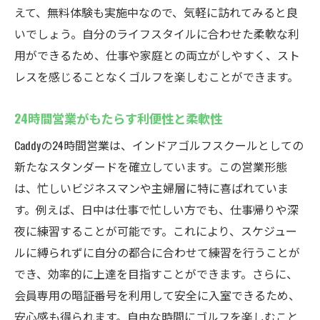
えて、無料体験も実施中なので、気軽に訪れてみると良
初心者必見Caddyの安心セコム見守りシステム
いでしょう。自分のライフスタイルに合わせた柔軟な利
セコムの見守りで安心して通える練習場
用ができるため、仕事や家庭との両立がしやすく、スト
安全対策が充実したインドアゴルフスクー
レスを感じることなくゴルフを楽しむことができます。
ル
初心者でも安心のセキュリティシステム
24時間営業がもたらす利便性と柔軟性
親子でも安心して利用できる環境
Caddyの24時間営業は、インドアゴルフスクールとしての
防犯カメラがもたらす安心感
新たなスタンダードを確立しています。この営業形態
セコムの見守りが提供する信頼性
は、忙しいビジネスマンや主婦層に特に喜ばれていま
す。例えば、日中は仕事で忙しい方でも、仕事帰りや深
無料体験実施中Caddyでインドアゴルフ始めよう
夜に練習することが可能です。これにより、スケジュー
初めての方でも気軽に体験できる理由
ルに縛られずに自分の都合に合わせて練習を行うことが
無料体験で実感するCaddyの素晴らしさ
でき、効率的に上達を目指すことができます。さらに、
インドアゴルフ入門に最適な環境
会員専用の暗証番号を利用して安全に入室できるため、
体験を通じて見つける自分に合った練習
安心感も得られます。自由な時間にゴルフを楽しむこと