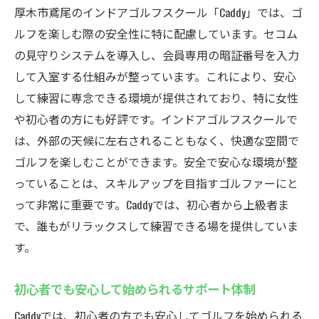
厚木市鳶尾のインドアゴルフスクール「Caddy」では、ゴ
ゴルフ初心者も安心Caddyの安全な練習施設
ルフを楽しむ際の安全性に特に配慮しています。セコム
初心者でも入りやすいフレンドリーな雰囲
の見守りシステムを導入し、会員専用の暗証番号を入力
気
して入室する仕組みが整っています。これにより、安心
充実したサポート体制で安心して練習
して練習に専念できる環境が提供されており、特に女性
安全が確保された施設での安心感
や初心者の方にも好評です。インドアゴルフスクールで
初めてのゴルフ体験をサポートするCaddy
は、外部の天候に左右されることもなく、快適な空間で
厚木市鳶尾での安全なゴルフ体験
ゴルフを楽しむことができます。安全で安心な環境が整
っていることは、スキルアップを目指すゴルファーにと
初心者向けのサービスが充実した練習場
って非常に重要です。Caddyでは、初心者から上級者ま
で、誰もがリラックスして練習できる場を提供していま
す。
初心者でも安心して始められるサポート体制
Caddyでは、初心者の方でも安心してゴルフを始められる