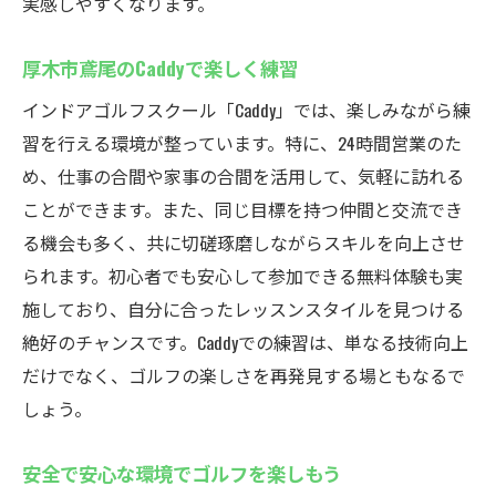
実感しやすくなります。
Caddyでのゴルフ練習が楽しい理由
快適な環境での長時間練習も可能
厚木市鳶尾のCaddyで楽しく練習
設備が充実したシミュレーションゴルフ
インドアゴルフスクール「Caddy」では、楽しみながら練
厚木市鳶尾での快適なゴルフ体験
習を行える環境が整っています。特に、24時間営業のた
初心者から上級者までのニーズに応える環
め、仕事の合間や家事の合間を活用して、気軽に訪れる
境
ことができます。また、同じ目標を持つ仲間と交流でき
厚木市鳶尾のCaddyプロ級の練習をシミュレーシ
る機会も多く、共に切磋琢磨しながらスキルを向上させ
ョンで
られます。初心者でも安心して参加できる無料体験も実
プロ仕様のシミュレーション技術を体感
施しており、自分に合ったレッスンスタイルを見つける
リアルな練習を実現する最新設備
絶好のチャンスです。Caddyでの練習は、単なる技術向上
動画解析でスイングを徹底分析
だけでなく、ゴルフの楽しさを再発見する場ともなるで
しょう。
飛距離と精度を高める練習法の紹介
厚木市鳶尾で受けるプロレベルのレッスン
安全で安心な環境でゴルフを楽しもう
シミュレーションゴルフでの自己改善