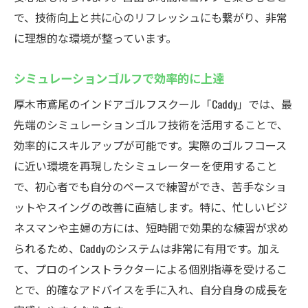
まずは無料体験から始めるゴルフライフ
で、技術向上と共に心のリフレッシュにも繋がり、非常
厚木市鳶尾でのゴルフデビューを応援
に理想的な環境が整っています。
仕事帰りもOK厚木市鳶尾のCaddyでスキルアップ
シミュレーションゴルフで効率的に上達
仕事後のリフレッシュに最適なインドアゴ
ルフ
厚木市鳶尾のインドアゴルフスクール「Caddy」では、最
先端のシミュレーションゴルフ技術を活用することで、
Caddyでの練習がもたらすスキル向上
効率的にスキルアップが可能です。実際のゴルフコース
プロのサポートを受けながらの成長
に近い環境を再現したシミュレーターを使用すること
夜間でも集中できる落ち着いた環境
で、初心者でも自分のペースで練習ができ、苦手なショ
効率的にスイングを改善する方法
ットやスイングの改善に直結します。特に、忙しいビジ
厚木市鳶尾でのゴルフライフを充実させよ
ネスマンや主婦の方には、短時間で効果的な練習が求め
う
られるため、Caddyのシステムは非常に有用です。加え
インドアゴルフスクールCaddyで快適な練習環境
て、プロのインストラクターによる個別指導を受けるこ
冷暖房完備の快適な練習スペース
とで、的確なアドバイスを手に入れ、自分自身の成長を