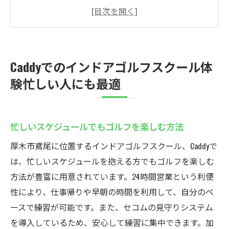
法
24時間営業がもたらす利便性と柔軟性
シミュレーションゴルフで効率的に上達
厚木市鳶尾のCaddyで楽しく練習
Caddyでのインドアゴルフスクール体
安全で安心な環境でゴルフを楽しもう
験忙しい人にも最適
初心者でも安心して始められるサポート体
制
厚木市鳶尾Caddyの魅力24時間営業でゴルフ練習
忙しいスケジュールでもゴルフを楽しむ方法
夜間でも快適に練習できる環境
厚木市鳶尾に位置するインドアゴルフスクール、Caddyで
天候に左右されないゴルフの楽しさ
は、忙しいスケジュールを抱える方でもゴルフを楽しむ
時間を有効活用した練習方法
方法が豊富に用意されています。24時間営業という利便
仕事帰りに手軽に訪れることができる場所
性により、仕事帰りや早朝の時間を利用して、自分のペ
ースで練習が可能です。また、セコムの見守りシステム
厚木市鳶尾周辺でのアクセスの良さ
を導入しているため、安心して練習に集中できます。加
Caddyでのゴルフ練習がもたらすメリット