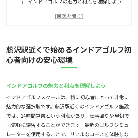
インドアゴルフの魅力と利点を理解しよう
初心者に最適な藤沢駅近くのゴルフ施設の
選び方
インストラクターとの信頼関係がスキルア
ップの鍵
藤沢駅近くで始めるインドアゴルフ初
インドアゴルフで基本スキルを効率的にマ
心者向けの安心環境
スター
初心者が抱える不安を解消する方法
実際にインドアゴルフを始めた人の体験談
インドアゴルフの魅力と利点を理解しよう
24時間営業のインドアゴルフスクールウテミル
インドアゴルフスクールは、特に初心者にとって非常に
で仕事帰りも充実練習
魅力的な選択肢です。藤沢駅近くのインドアゴルフ施設
24時間営業の利便性を最大限に活用する
では、24時間営業という利点があり、仕事帰りや早朝で
仕事のストレスをゴルフでリフレッシュ
も気軽に練習することができます。最新のゴルフシミュ
夜間や早朝におすすめの練習メニュー
レーターを使用することで、リアルなコースを体験しな