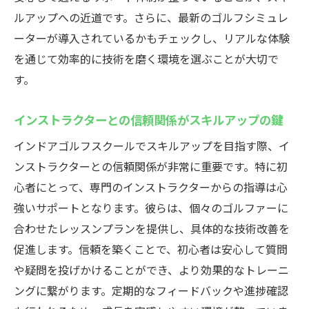
える影響
ルアップへの近道です。さらに、最新のゴルフシミュレ
ーターが導入されているかもチェックし、リアルな体験
初心者も安心のパーソナライズレッスンプラン
を通じて効率的に技術を磨く環境を選ぶことが大切で
で効率的にスキルアップ
す。
パーソナライズレッスンの概要とその利点
個人に合わせた練習メニューの設計方法
インストラクターとの信頼関係がスキルアップの鍵
効率的なスキルアップを実現するステップ
インドアゴルフスクールでスキルアップを目指す際、イ
インストラクターの選び方とその重要性
ンストラクターとの信頼関係が非常に重要です。特に初
短期間で上達するためのポイント
心者にとって、専門のインストラクターからの指導は心
実際のレッスンプランの一例紹介
強いサポートとなります。彼らは、個々のゴルファーに
藤沢駅のインドアゴルフスクールウテミルで時
合わせたレッスンプランを提供し、具体的な技術改善を
間を有効活用しよう
促進します。信頼を築くことで、初心者は安心して質問
通う時間を最大限に活かすスケジューリン
や疑問を投げかけることができ、より効果的なトレーニ
グ
ングに繋がります。定期的なフィードバックや進捗確認