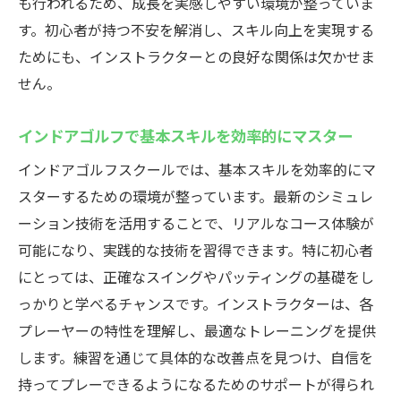
も行われるため、成長を実感しやすい環境が整っていま
ゴルフ以外の時間にも活かせるタイムマネ
す。初心者が持つ不安を解消し、スキル向上を実現する
ジメント
ためにも、インストラクターとの良好な関係は欠かせま
短時間でも効果的な練習方法
せん。
習得したスキルを日常生活に応用する
時間を有効活用するための施設設備の紹介
インドアゴルフで基本スキルを効率的にマスター
利用者の体験談から学ぶ時間の使い方
インドアゴルフスクールでは、基本スキルを効率的にマ
快適な環境で上達するインドアゴルフ藤沢駅の
スターするための環境が整っています。最新のシミュレ
魅力
ーション技術を活用することで、リアルなコース体験が
快適な練習環境がもたらす効果
可能になり、実践的な技術を習得できます。特に初心者
インドアゴルフならではの天候に左右され
にとっては、正確なスイングやパッティングの基礎をし
ないメリット
っかりと学べるチャンスです。インストラクターは、各
施設の清潔さと快適さが集中力を高める理
プレーヤーの特性を理解し、最適なトレーニングを提供
由
します。練習を通じて具体的な改善点を見つけ、自信を
持ってプレーできるようになるためのサポートが得られ
初心者に優しいサポート体制の紹介