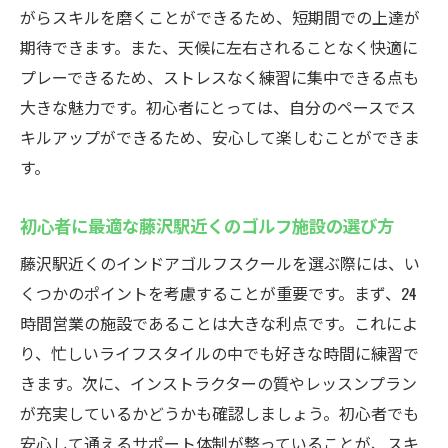
仕事帰りでも安心して通える理由
がらスキルを磨くことができるため、短期間での上達が
期待できます。また、天候に左右されることなく快適に
時間を効率的に使った練習プランの立て方
プレーできるため、ストレスなく練習に集中できる点も
利用者の声：24時間営業の魅力とは
大きな魅力です。初心者にとっては、自分のペースでス
最新シミュレーターを使ったリアルなゴルフ体
キルアップができるため、安心して楽しむことができま
験藤沢駅で
す。
ゴルフシミュレーターでリアルなコース体
験を実現
初心者に最適な藤沢駅近くのゴルフ施設の選び方
シミュレーターを使ったスイング分析の効
藤沢駅近くのインドアゴルフスクールを選ぶ際には、い
果
くつかのポイントを考慮することが重要です。まず、24
最新技術を駆使した練習方法の紹介
時間営業の施設であることは大きな利点です。これによ
シミュレーターが初心者に与える効果とは
り、忙しいライフスタイルの中でも好きな時間に練習で
実際のコースに挑戦する前のステップアッ
きます。次に、インストラクターの質やレッスンプラン
プ方法
が充実しているかどうかも確認しましょう。初心者でも
ゴルフシミュレーターでの練習が上達に与
安心して通えるサポート体制が整っていることが、スキ