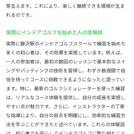
初心者に優しい環境が整った施設の紹介
芽生えます。これにより、楽しく継続できる環境が生ま
安心して通えるインストラクター陣のご紹
れるのです。
介
初心者向けの特典やサービスの説明
実際にインドアゴルフを始めた人の体験談
不安を解消するカスタマーサポート体制
実際に藤沢駅のインドアゴルフスクールで練習を始めた
実際に通う人の声から見る安心感
多くの初心者は、その効果を実感しています。例えば、
初心者が安心して続けられるプランの紹介
一人の参加者は、最初の数回のレッスンで基本的なスイ
ングやパッティングの技術を習得し、わずか数週間で自
信を持ってコースに挑戦できるようになったと語ってい
ます。特に、最新のゴルフシミュレーターを使った練習
は、リアルなコース体験を提供し、自分の成長を実感し
やすい点が魅力です。さらに、インストラクターの丁寧
な指導により、自分の弱点を明確にし、効率的な練習方
法を学ぶことができたと述べています。これらの体験談
は、初心者でも安心してインドアゴルフに取り組むこと