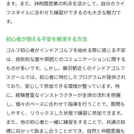
ます。また、24時間営業の利点を活かして、自分のライ
居心地の良さが生む練習のモチベーション
フスタイルに合わせた練習ができるのも大きな魅力で
利用者が語る快適さの実感
す。
24時間営業の便利さを活かしたインドアゴルフ
練習法
初心者が抱える不安を解消する方法
24時間営業がもたらす練習スタイルの自由
ゴルフ初心者がインドアゴルフを始める際に感じる不安
自分のライフスタイルに合った練習法の選
は、技術的な面や周囲とのコミュニケーションに関する
び方
ものが多いです。しかし、藤沢駅近くのインドアゴルフ
夜間練習で得られる集中と没頭
スクールでは、初心者に特化したプログラムが提供され
時間帯別の効果的な練習メニュー
ており、安心して参加できる環境が整っています。特
施設を最大限に利用するためのヒント
に、経験豊富なインストラクターが全体の流れを把握
し、個々のペースに合わせて指導を行うことで、質問も
24時間営業がもたらす練習の可能性
しやすく、リラックスした状態で練習に参加できます。
藤沢駅のインドアゴルフスクールウテミルで初
また、他の初心者と一緒に練習をすることで、共通の目
心者が安心して通える理由
標に向かって励まし合うことができ、自然と仲間意識も