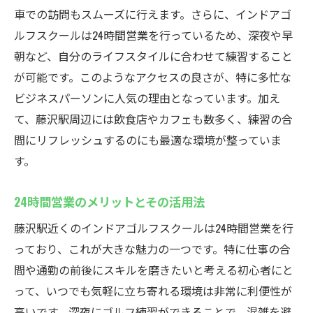
車での訪問もスムーズに行えます。さらに、インドアゴ
初めてのゴルフでも安心できる理由
ルフスクールは24時間営業を行っているため、深夜や早
仕事帰りに最適！24時間営業のインドアゴルフ
朝など、自分のライフスタイルに合わせて練習すること
スクールでスキルアップ
が可能です。このようなアクセスの良さが、特に多忙な
夜間でも安心して練習できる施設の特徴
ビジネスパーソンに人気の理由となっています。加え
仕事終わりのリフレッシュに最適なゴルフ
て、藤沢駅周辺には飲食店やカフェも数多く、練習の合
練習
間にリフレッシュするのにも最適な環境が整っていま
短時間で効率的にスキルを身につけるコツ
す。
深夜帯の利用者の声とそのメリット
24時間営業のメリットとその活用法
仕事と趣味を両立させる時間管理術
夜間の利用者限定の特別イベント紹介
藤沢駅近くのインドアゴルフスクールは24時間営業を行
っており、これが大きな魅力の一つです。特に仕事の合
天候に左右されない練習環境を提供する藤沢駅
間や通勤の前後にスキルを磨きたいと考える初心者にと
のインドアゴルフスクールウテミル
って、いつでも気軽に立ち寄れる環境は非常に利便性が
全天候型の練習場のメリット
高いです。深夜にゴルフ練習ができることで、混雑を避