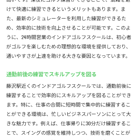
室内練習がもたらすスキル向上のポイント
けて快適に練習できるというメリットもあります。ま
雨の日でも安心の設備紹介
た、最新のシミュレーターを利用した練習ができるた
季節を問わず快適な練習環境
め、効率的に技術を向上させることが可能です。このよ
インドアゴルフならではの季節イベント
うに、24時間営業のインドアゴルフスクールは、初心者
外部ストレスのない集中練習の方法
がゴルフを楽しむための理想的な環境を提供しており、
最新シミュレーターで効率的に練習できる藤沢
通いやすさが上達を助ける大きな要因となっています。
駅のインドアゴルフスクールウテミル
通勤前後の練習でスキルアップを図る
シミュレーターの機能とその効果
藤沢駅近くのインドアゴルフスクールでは、通勤前後に
リアルなコース体験を自宅で実現
練習することで効率的にスキルアップを図ることができ
スイング解析機能を活用した練習法
ます。特に、仕事の合間に短時間で集中的に練習するこ
最新技術がもたらす練習の進化
とができる環境は、忙しいビジネスパーソンにとって大
初心者でも簡単に使えるシミュレーター
きな魅力です。例えば、仕事帰りに30分だけ練習するこ
テクノロジーを駆使したスキルアップ事例
とで、スイングの感覚を維持しつつ、技術を磨くことが
24時間営業の藤沢駅インドアゴルフスクールで