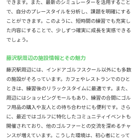
できます。また、最新のシミュレーターを活用すること
初心者がスキルアップする方法
で、自分のプレースタイルを分析し、課題を明確にする
初心者向けの練習メニュー紹介
ことができます。このように、短時間の練習でも充実し
スキルアップに必要な基礎知識
た内容にすることで、少しずつ確実に成長を実感できる
でしょう。
24時間営業を活用した効率的な練習プラン
初心者が短期間で成果を出すための秘訣
藤沢駅周辺の施設情報とその魅力
初心者向けイベントやワークショップ情報
藤沢駅周辺には、インドアゴルフスクール以外にも多数
初心者がステップアップするためのサポー
の施設がそろっています。カフェやレストランでのひと
ト体制
ときは、練習後のリラックスタイムに最適です。また、
藤沢駅近くの24時間営業インドアゴルフスクー
周辺にはショッピングモールもあり、練習の合間にゴル
ルウテミルで時間を有効活用
フ用品の購入や友人との待ち合わせにも便利です。さら
自己管理とゴルフ練習の両立法
に、最近ではゴルフに特化したコミュニティイベントも
多忙な日々の中での練習の取り入れ方
開催されており、他のゴルファーとの交流を深めるチャ
時間効率を高めるための練習ツール紹介
ンスが増えています。こうした環境は、初心者にとって