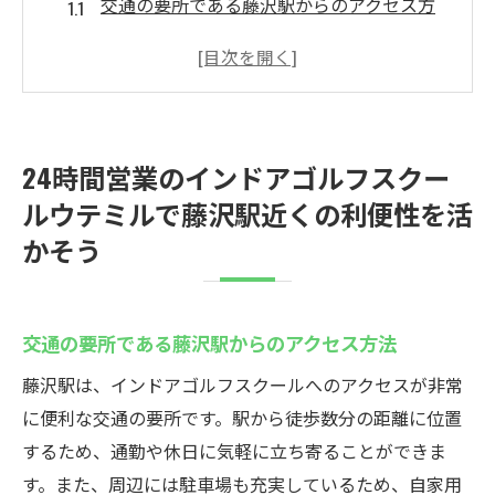
交通の要所である藤沢駅からのアクセス方
法
24時間営業のメリットとその活用法
通勤前後の練習でスキルアップを図る
藤沢駅周辺の施設情報とその魅力
24時間営業のインドアゴルフスクー
忙しいライフスタイルに合わせた練習法
ルウテミルで藤沢駅近くの利便性を活
周辺の観光スポットと一緒に楽しむ
かそう
初心者が安心して通える藤沢駅のインドアゴル
フスクールの魅力
初心者向けのレッスンプランとは？
交通の要所である藤沢駅からのアクセス方法
手ぶらで始められる設備の紹介
藤沢駅は、インドアゴルフスクールへのアクセスが非常
専門インストラクターによる丁寧な指導
に便利な交通の要所です。駅から徒歩数分の距離に位置
初心者が陥りやすいミスとその改善法
するため、通勤や休日に気軽に立ち寄ることができま
す。また、周辺には駐車場も充実しているため、自家用
藤沢駅周辺でゴルフ仲間を見つける方法