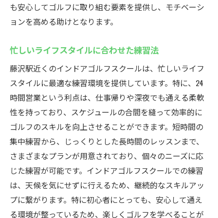
藤沢駅周辺での優先順位の付け方
も安心してゴルフに取り組む要素を提供し、モチベーシ
ョンを高める助けとなります。
仕事と家庭を両立するためのスケジュール
管理
忙しいライフスタイルに合わせた練習法
時間を有効活用するためのおすすめプラン
藤沢駅近くのインドアゴルフスクールは、忙しいライフ
初心者大歓迎！藤沢駅のインドアゴルフスクー
スタイルに最適な練習環境を提供しています。特に、24
ルウテミルで楽しく練習しよう
時間営業という利点は、仕事帰りや深夜でも通える柔軟
楽しく続けるための初心者向けプログラム
性を持っており、スケジュールの合間を縫って効率的に
仲間と一緒に楽しむ合同レッスンの魅力
ゴルフのスキルを向上させることができます。短時間の
ゴルフを通じた新しい趣味の見つけ方
集中練習から、じっくりとした長時間のレッスンまで、
初心者も安心のコミュニティ紹介
さまざまなプランが用意されており、個々のニーズに応
藤沢駅のインドアゴルフでのイベント情報
じた練習が可能です。インドアゴルフスクールでの練習
楽しみながらスキルを磨くための工夫
は、天候を気にせずに行えるため、継続的なスキルアッ
プに繋がります。特に初心者にとっても、安心して通え
る環境が整っているため、楽しくゴルフを学べることが