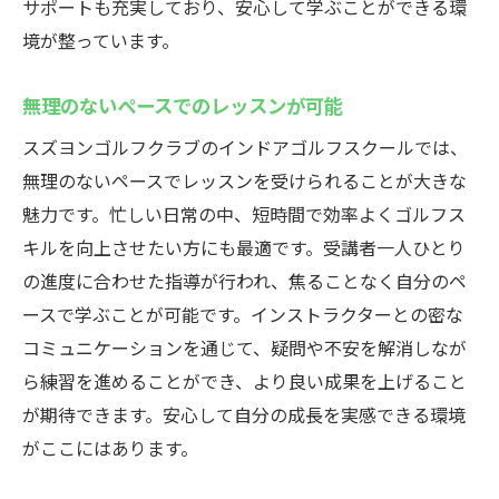
利用者の口コミから見る実際の評判
サポートも充実しており、安心して学ぶことができる環
選ばれる理由とは
境が整っています。
初めての方にも安心のサポート体制
無理のないペースでのレッスンが可能
口コミで人気のトレーニングメニュー
スズヨンゴルフクラブのインドアゴルフスクールでは、
料金プランとその内容を詳しく解説
無理のないペースでレッスンを受けられることが大きな
他のスクールとの違いを徹底分析
魅力です。忙しい日常の中、短時間で効率よくゴルフス
最新のゴルフシミュレーター体験ができるスズ
キルを向上させたい方にも最適です。受講者一人ひとり
ヨンゴルフクラブの紹介
の進度に合わせた指導が行われ、焦ることなく自分のペ
シミュレーターの種類とその特徴
ースで学ぶことが可能です。インストラクターとの密な
リアルなコース体験での練習方法
コミュニケーションを通じて、疑問や不安を解消しなが
最新技術を活用したスイング解析
ら練習を進めることができ、より良い成果を上げること
初心者でも安心の使い方ガイド
が期待できます。安心して自分の成長を実感できる環境
がここにはあります。
デジタルデータを活用したスキル向上
実際の利用者の体験談