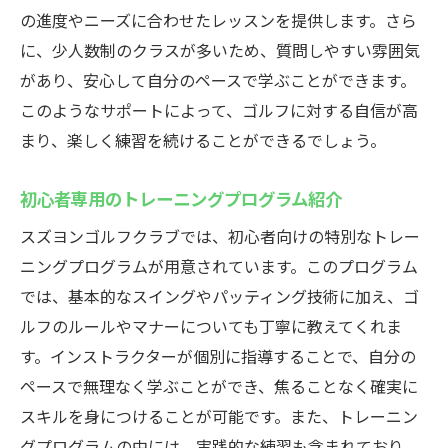
の進度やニーズに合わせたレッスンを提供します。さら
クラブの魅力に迫る
に、少人数制のクラスが多いため、質問しやすい雰囲気
効率的なトレーニングメニューの活用法
があり、安心して自分のペースで学ぶことができます。
忙しい方必見の時短練習プログラム
このようなサポートによって、ゴルフに対する自信が高
効果的なスキルアップのためのポイント
まり、楽しく練習を続けることができるでしょう。
プライベート空間での集中練習の利点
初心者専用のトレーニングプログラム紹介
短期間で成果を出すための秘訣
隙間時間を活用した効果的な練習
スズヨンゴルフクラブでは、初心者向けの特別なトレー
ニングプログラムが用意されています。このプログラム
忙しいゴルファー必見！効率的なインドアゴル
では、基本的なスイングやパッティング技術に加え、ゴ
フスクールの選び方
ルフのルールやマナーについても丁寧に教えてくれま
自分に合ったスクール選びのポイント
す。インストラクターが個別に指導することで、自分の
時間を有効活用するためのチェックリスト
ペースで無理なく学ぶことができ、焦ることなく確実に
効率的なレッスンが受けられるスクールの
スキルを身につけることが可能です。また、トレーニン
条件
グプログラムの中には、実践的な練習も含まれており、