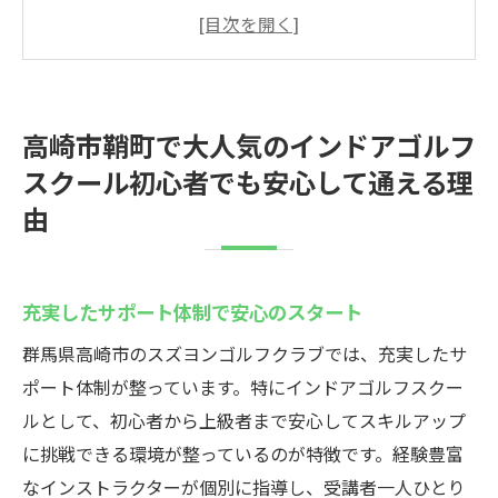
初心者専用のトレーニングプログラム紹介
インストラクターによる個別指導の魅力
無理のないペースでのレッスンが可能
初めての方でも安心の体験コースが充実
高崎市鞘町で大人気のインドアゴルフ
ゴルフの基本を基礎からしっかり学ぶ
スクール初心者でも安心して通える理
スズヨンゴルフクラブが提供する最新インドア
由
ゴルフ技術を駆使したトレーニング
最新のゴルフシミュレーターを体感
デジタル技術を活用したスイング分析
充実したサポート体制で安心のスタート
リアルなコース体験で技術向上
群馬県高崎市のスズヨンゴルフクラブでは、充実したサ
トレーニングの効率を高める最新設備
ポート体制が整っています。特にインドアゴルフスクー
ルとして、初心者から上級者まで安心してスキルアップ
自宅でも活用できるビデオレッスン
に挑戦できる環境が整っているのが特徴です。経験豊富
技術向上を支えるデータ分析
なインストラクターが個別に指導し、受講者一人ひとり
短時間でゴルフスキルを向上！スズヨンゴルフ