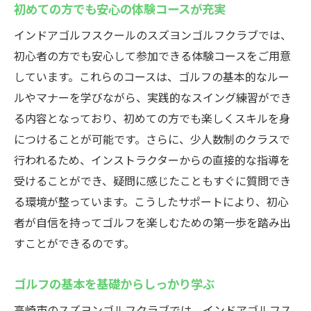
初めての方でも安心の体験コースが充実
高崎市のインドアゴルフスクールスズヨンゴル
インドアゴルフスクールのスズヨンゴルフクラブでは、
フクラブでスキルアップ
初心者の方でも安心して参加できる体験コースをご用意
スキルアップを実感するためのプログラム
しています。これらのコースは、ゴルフの基本的なルー
長所を伸ばす個別指導の魅力
ルやマナーを学びながら、実践的なスイング練習ができ
段階的なステップアップの方法
る内容となっており、初めての方でも楽しくスキルを身
実践的なトレーニングで上達を実感
につけることが可能です。さらに、少人数制のクラスで
週末や仕事帰りに通いやすい環境
行われるため、インストラクターからの直接的な指導を
スキルアップをサポートする最新設備
受けることができ、疑問に感じたこともすぐに質問でき
る環境が整っています。こうしたサポートにより、初心
者が自信を持ってゴルフを楽しむための第一歩を踏み出
すことができるのです。
ゴルフの基本を基礎からしっかり学ぶ
高崎市のスズヨンゴルフクラブでは、インドアゴルフス