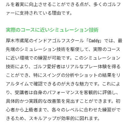
成果を実感するためのフィードバックシス
ルを着実に向上させることができる点が、多くのゴルフ
テム
ァーに支持されている理由です。
日々の練習を支えるモチベーション管理
実際のコースに近いシミュレーション技術
短期間でのスキルアップを実現
厚木市鳶尾のインドアゴルフスクール「Caddy」では、最
多角的な指導で総合力を磨く
先端のシミュレーション技術を駆使して、実際のコース
天候に左右されないインドアゴルフスクール
に近い環境での練習が可能です。このシミュレーション
Caddyで快適にゴルフを楽しもう
技術により、ゴルフ愛好者はリアルなプレー体験を得る
雨の日でも変わらぬゴルフの楽しさ
ことができ、特にスイングの分析やショットの結果をリ
暑さ寒さに負けない快適な環境
アルタイムで確認できるのが大きな魅力です。これによ
年間を通じて安定した練習時間の確保
り、受講者は自身のパフォーマンスを客観的に評価し、
家族や友人と一緒に楽しむインドアゴルフ
具体的かつ実践的な改善策を見出すことができます。初
新しいゴルフ仲間との出会いを楽しむ
心者から上級者まで、各々のレベルに合わせた練習がで
日常生活のストレスを解消するゴルフ体験
きるため、スキルアップが効率的に図れます。