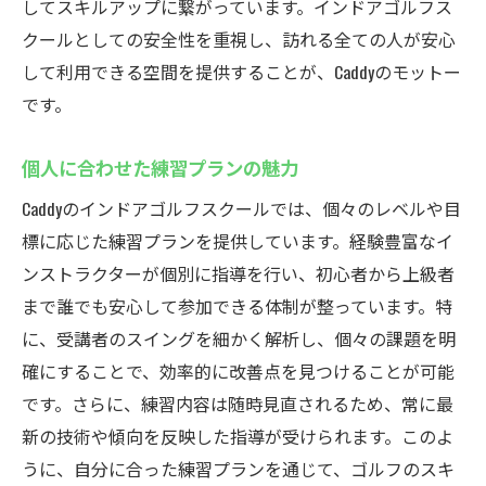
してスキルアップに繋がっています。インドアゴルフス
魅力のインドアゴルフスクールCaddy
クールとしての安全性を重視し、訪れる全ての人が安心
初心者から上級者まで幅広い指導対応
して利用できる空間を提供することが、Caddyのモットー
個別のニーズに応えるオーダーメイドレッ
です。
スン
個人に合わせた練習プランの魅力
定期的なスキルチェックで成長をサポート
Caddyのインドアゴルフスクールでは、個々のレベルや目
経験豊富なプロからの的確なアドバイス
標に応じた練習プランを提供しています。経験豊富なイ
インストラクターとの信頼関係を築く
ンストラクターが個別に指導を行い、初心者から上級者
目標達成に向けた戦略的な練習指導
まで誰でも安心して参加できる体制が整っています。特
厚木市鳶尾のインドアゴルフスクールCaddyでス
に、受講者のスイングを細かく解析し、個々の課題を明
キルアップを実現する方法
確にすることで、効率的に改善点を見つけることが可能
個人の目標に合わせたトレーニングプログ
です。さらに、練習内容は随時見直されるため、常に最
ラム
新の技術や傾向を反映した指導が受けられます。このよ
継続的な練習で技術向上を目指す
うに、自分に合った練習プランを通じて、ゴルフのスキ