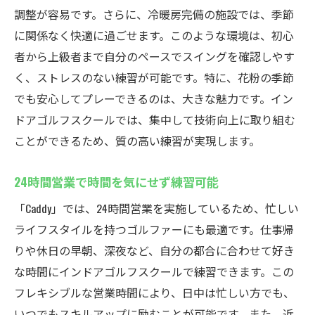
調整が容易です。さらに、冷暖房完備の施設では、季節
継続練習で健康的な生活を
に関係なく快適に過ごせます。このような環境は、初心
初心者必見！厚木市鳶尾のインドアゴルフスク
者から上級者まで自分のペースでスイングを確認しやす
ールCaddyで安心して始めるゴルフ
く、ストレスのない練習が可能です。特に、花粉の季節
初心者向けのやさしいカリキュラム
でも安心してプレーできるのは、大きな魅力です。イン
初めてでも安心の無料体験レッスン
ドアゴルフスクールでは、集中して技術向上に取り組む
丁寧な指導でスムーズに上達
ことができるため、質の高い練習が実現します。
ゴルフの基礎をしっかり学べる環境
24時間営業で時間を気にせず練習可能
初心者仲間との交流イベント
目標に合わせたステップアッププラン
「Caddy」では、24時間営業を実施しているため、忙しい
ライフスタイルを持つゴルファーにも最適です。仕事帰
最新シミュレーターを使った厚木市鳶尾のイン
りや休日の早朝、深夜など、自分の都合に合わせて好き
ドアゴルフスクールCaddyでの練習方法
な時間にインドアゴルフスクールで練習できます。この
リアルなコース体験が可能なシミュレータ
フレキシブルな営業時間により、日中は忙しい方でも、
ー
いつでもスキルアップに励むことが可能です。また、近