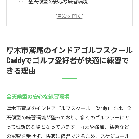
全天候型の安心な練習環境
24時間営業で時間を気にせず練習可能
最先端のセキュリティシステムで安全対策
万全
個人に合わせた練習プランの魅力
厚木市鳶尾のインドアゴルフスクール
実際のコースに近いシミュレーション技術
Caddyでゴルフ愛好者が快適に練習で
交流を深めるイベントや大会の開催
きる理由
冷暖房完備のインドアゴルフスクールCaddyで花
粉の季節も安心
季節を問わず快適な室内環境
全天候型の安心な練習環境
花粉症対策にも最適な室内ゴルフ
厚木市鳶尾のインドアゴルフスクール「Caddy」では、全
最新の空調設備で快適な練習空間
天候型の練習環境が整っており、多くのゴルファーにと
天候に左右されないゴルフの魅力
って理想的な場となっています。雨天や強風、猛暑など
の影響を受けず、快適に練習できるため、スケジュール
紫外線対策も不要なインドア練習