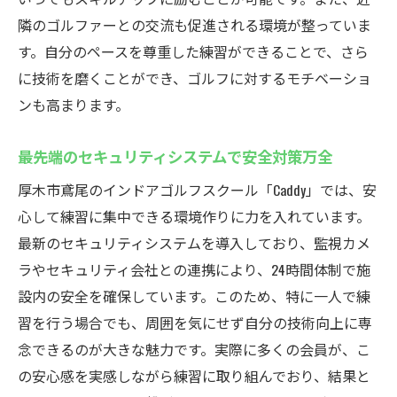
多様なコースでスキルアップを図る
隣のゴルファーとの交流も促進される環境が整っていま
デジタル技術でスイング解析
す。自分のペースを尊重した練習ができることで、さら
自分だけのカスタム練習メニュー
に技術を磨くことができ、ゴルフに対するモチベーショ
最新技術を駆使したトレーニング
ンも高まります。
シミュレーションデータで上達を可視化
最先端のセキュリティシステムで安全対策万全
厚木市鳶尾のインドアゴルフスクールCaddyで24
時間快適な練習を！
厚木市鳶尾のインドアゴルフスクール「Caddy」では、安
時間を選ばずに利用できる利便性
心して練習に集中できる環境作りに力を入れています。
最新のセキュリティシステムを導入しており、監視カメ
深夜・早朝でも快適な練習環境
ラやセキュリティ会社との連携により、24時間体制で施
ライフスタイルに合わせた練習プラン
設内の安全を確保しています。このため、特に一人で練
夜間にも安心のセキュリティ体制
習を行う場合でも、周囲を気にせず自分の技術向上に専
お仕事帰りでもストレスフリーなゴルフ
念できるのが大きな魅力です。実際に多くの会員が、こ
予約システムでスムーズな利用
の安心感を実感しながら練習に取り組んでおり、結果と
経験豊富なインストラクターによる個別指導が