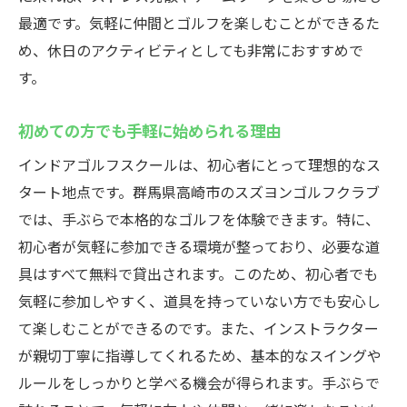
最適です。気軽に仲間とゴルフを楽しむことができるた
ヨン
め、休日のアクティビティとしても非常におすすめで
夜間でも利用しやすい施設の魅力
す。
仕事のストレスをゴルフで解消
手軽に訪れるためのアクセス情報
初めての方でも手軽に始められる理由
仕事帰りでも楽しめるレッスンプラン
インドアゴルフスクールは、初心者にとって理想的なス
忙しいビジネスパーソンにおすすめ
タート地点です。群馬県高崎市のスズヨンゴルフクラブ
手ぶらで立ち寄れる便利さ
では、手ぶらで本格的なゴルフを体験できます。特に、
仲間と楽しむインドアゴルフの魅力
初心者が気軽に参加できる環境が整っており、必要な道
グループで行くインドアゴルフの楽しみ方
具はすべて無料で貸出されます。このため、初心者でも
気軽に参加しやすく、道具を持っていない方でも安心し
仲間と一緒に腕を磨くコツ
て楽しむことができるのです。また、インストラクター
時を忘れて楽しめる室内環境
が親切丁寧に指導してくれるため、基本的なスイングや
ゴルフがもたらすコミュニケーション効果
ルールをしっかりと学べる機会が得られます。手ぶらで
友人と共に挑戦するゴルフの楽しさ