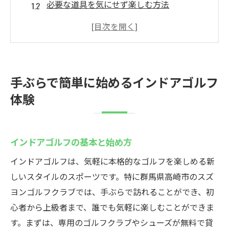
必要な道具を気にせず楽しむ方法
初めての方でも手軽に始められる理由
インドアゴルフのメリットとは？
忙しい人におすすめのゴルフ体験
気軽に訪れるインドアゴルフスポット
手ぶらで簡単に始めるインドアゴルフ
スズヨンゴルフクラブで楽しむ手ぶらゴルフ
体験
スズヨンゴルフクラブの特徴
リラックスできる室内環境の魅力
インドアゴルフの基本と始め方
手ぶらで訪れる際のポイント
初心者から上級者まで楽しめる施設
インドアゴルフは、気軽に本格的なゴルフを楽しめる新
しいスタイルのスポーツです。特に群馬県高崎市のスズ
ゴルフ愛好者が集う理由
ヨンゴルフクラブでは、手ぶらで訪れることができ、初
スズヨンでのゴルフ体験を楽しむ方法
心者から上級者まで、誰でも気軽に楽しむことができま
無料貸出のゴルフ道具で手軽にゴルフを楽しむ
す。まずは、専用のゴルフクラブやシューズが無料で貸