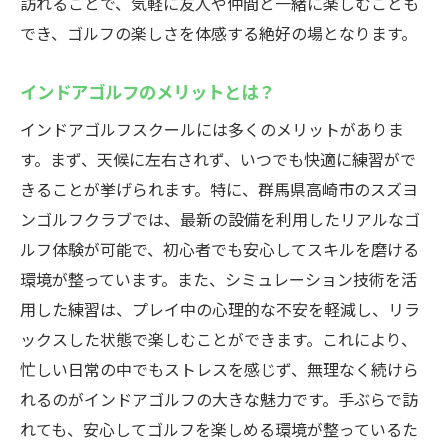
訪れることで、気軽に友人や仲間と一緒に楽しむことも
一緒に楽しめるイベントやプラン
でき、ゴルフの楽しさを体感する絶好の場となります。
初心者必見！インドアゴルフスクールスズヨン
の活用法
インドアゴルフのメリットとは？
初めての方におすすめのコース選び
インドアゴルフスクールには多くのメリットがありま
基礎から学ぶレッスン内容
す。まず、天候に左右されず、いつでも快適に練習がで
スズヨンならではの特典紹介
きることが挙げられます。特に、群馬県高崎市のスズヨ
ンゴルフクラブでは、最新の設備を利用したリアルなゴ
初心者が抱える疑問を解消
ルフ体験が可能で、初心者でも安心してスキルを磨ける
スキルアップへの具体的ステップ
環境が整っています。また、シミュレーション技術を活
インドアゴルフでの学びと成長
用した練習は、プレイ中の心理的な不安を軽減し、リラ
群馬県高崎市で手ぶらゴルフを満喫する方法
ックスした状態で楽しむことができます。これにより、
高崎市のゴルフスポットガイド
忙しい日常の中でもストレスを感じず、無理なく続けら
手ぶらで楽しむゴルフ場の選び方
れるのがインドアゴルフの大きな魅力です。手ぶらで訪
観光と合わせて楽しむゴルフ体験
れても、安心してゴルフを楽しめる環境が整っているた