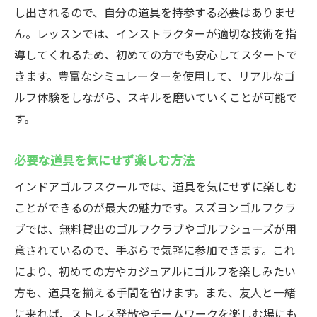
手ぶらで訪れる際の準備
し出されるので、自分の道具を持参する必要はありませ
どんな道具が無料で借りられる？
ん。レッスンでは、インストラクターが適切な技術を指
貸出サービス利用の流れ
導してくれるため、初めての方でも安心してスタートで
費用を抑えてゴルフを楽しむ秘訣
きます。豊富なシミュレーターを使用して、リアルなゴ
ルフ体験をしながら、スキルを磨いていくことが可能で
初めての方でも安心のサポート体制
す。
ゴルフ道具のメンテナンスについて
インドアゴルフスクールで腕を磨く秘訣
必要な道具を気にせず楽しむ方法
スクールの豊富なレッスン内容
インドアゴルフスクールでは、道具を気にせずに楽しむ
プロの指導で技術を向上させる方法
ことができるのが最大の魅力です。スズヨンゴルフクラ
初心者が最短で上達するコツ
ブでは、無料貸出のゴルフクラブやゴルフシューズが用
インドアならではのトレーニングメニュー
意されているので、手ぶらで気軽に参加できます。これ
継続的なレッスンで実力アップ
により、初めての方やカジュアルにゴルフを楽しみたい
スクールに通うメリットと成果
方も、道具を揃える手間を省けます。また、友人と一緒
に来れば、ストレス発散やチームワークを楽しむ場にも
仕事帰りでもOK！手ぶらでインドアゴルフスズ